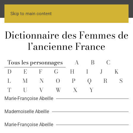
Skip to main content
Dictionnaire des Femmes de
l’ancienne France
Tous les personnages
A
B
C
D
E
F
G
H
I
J
K
L
M
N
O
P
Q
R
S
T
U
V
W
X
Y
Marie-Françoise Abeille
Mademoiselle Abeille
Marie-Françoise Abeille