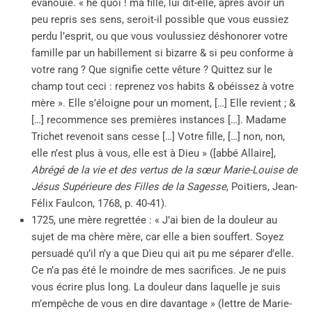
évanouie. « hé quoi ! ma fille, lui dit-elle, après avoir un
peu repris ses sens, seroit-il possible que vous eussiez
perdu l’esprit, ou que vous voulussiez déshonorer votre
famille par un habillement si bizarre & si peu conforme à
votre rang ? Que signifie cette vêture ? Quittez sur le
champ tout ceci : reprenez vos habits & obéissez à votre
mère ». Elle s’éloigne pour un moment, […] Elle revient ; &
[…] recommence ses premières instances […]. Madame
Trichet revenoit sans cesse […] Votre fille, […] non, non,
elle n’est plus à vous, elle est à Dieu » ([abbé Allaire],
Abrégé de la vie et des vertus de la sœur Marie-Louise de
Jésus Supérieure des Filles de la Sagesse
, Poitiers, Jean-
Félix Faulcon, 1768, p. 40-41).
1725, une mère regrettée : « J’ai bien de la douleur au
sujet de ma chère mère, car elle a bien souffert. Soyez
persuadé qu’il n’y a que Dieu qui ait pu me séparer d’elle.
Ce n’a pas été le moindre de mes sacrifices. Je ne puis
vous écrire plus long. La douleur dans laquelle je suis
m’empêche de vous en dire davantage » (lettre de Marie-