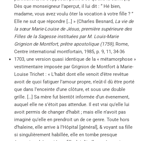
Dès que monseigneur l’aperçut, il lui dit : “ Hé bien,
madame, vous avez voulu ôter la vocation à votre fille ? ”
Elle ne sut que répondre […] » (Charles Besnard,
La vie de
la sœur Marie-Louise de Jésus, première supérieure des
Filles de la Sagesse instituées par M. Louis-Marie
Grignion de Montfort, prêtre apostolique (1759)
, Rome,
Centre international montfortain, 1985, p. 9, 11, 34-36
1703, une version quasi identique de la « métamorphose »
vestimentaire imposée par Grignion de Montfort à Marie-
Louise Trichet : « L’habit dont elle venoit d’être revêtue
avoit de quoi fatiguer l’amour propre, n’eût-il dû être porté
que dans l’enceinte d’une clôture, et sous une double
grille. […] Sa mère fut bientôt informée d’un évenement,
auquel elle ne s’étoit pas attendue. Il est vrai qu’elle lui
avoit permis de changer d’habit ; mais elle n’avoit pas
imaginé qu’elle en prendroit un de ce genre. Toute hors
d’haleine, elle arrive à l’Hôpital [général], & voyant sa fille
si singulièrement habillée, elle en tombe presque