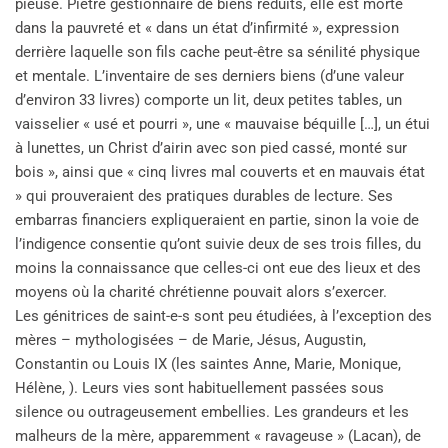
pieuse. Piètre gestionnaire de biens réduits, elle est morte
dans la pauvreté et « dans un état d’infirmité », expression
derrière laquelle son fils cache peut-être sa sénilité physique
et mentale. L’inventaire de ses derniers biens (d’une valeur
d’environ 33 livres) comporte un lit, deux petites tables, un
vaisselier « usé et pourri », une « mauvaise béquille […], un étui
à lunettes, un Christ d’airin avec son pied cassé, monté sur
bois », ainsi que « cinq livres mal couverts et en mauvais état
» qui prouveraient des pratiques durables de lecture. Ses
embarras financiers expliqueraient en partie, sinon la voie de
l’indigence consentie qu’ont suivie deux de ses trois filles, du
moins la connaissance que celles-ci ont eue des lieux et des
moyens où la charité chrétienne pouvait alors s’exercer.
Les génitrices de saint-e-s sont peu étudiées, à l’exception des
mères – mythologisées – de Marie, Jésus, Augustin,
Constantin ou Louis IX (les saintes Anne, Marie, Monique,
Hélène, ). Leurs vies sont habituellement passées sous
silence ou outrageusement embellies. Les grandeurs et les
malheurs de la mère, apparemment « ravageuse » (Lacan), de