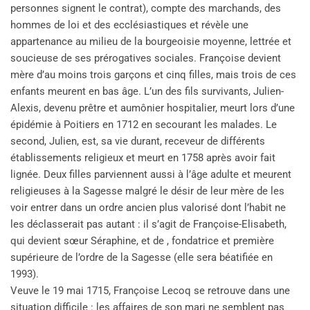
personnes signent le contrat), compte des marchands, des
hommes de loi et des ecclésiastiques et révèle une
appartenance au milieu de la bourgeoisie moyenne, lettrée et
soucieuse de ses prérogatives sociales. Françoise devient
mère d’au moins trois garçons et cinq filles, mais trois de ces
enfants meurent en bas âge. L’un des fils survivants, Julien-
Alexis, devenu prêtre et aumônier hospitalier, meurt lors d’une
épidémie à Poitiers en 1712 en secourant les malades. Le
second, Julien, est, sa vie durant, receveur de différents
établissements religieux et meurt en 1758 après avoir fait
lignée. Deux filles parviennent aussi à l’âge adulte et meurent
religieuses à la Sagesse malgré le désir de leur mère de les
voir entrer dans un ordre ancien plus valorisé dont l’habit ne
les déclasserait pas autant : il s’agit de Françoise-Elisabeth,
qui devient sœur Séraphine, et de , fondatrice et première
supérieure de l’ordre de la Sagesse (elle sera béatifiée en
1993).
Veuve le 19 mai 1715, Françoise Lecoq se retrouve dans une
situation difficile : les affaires de son mari ne semblent pas