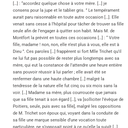
[…] : “accordez quelque chose à votre mère. […] je
consens pour la jupe et le tablier gris. ” Le tempérament
aurait paru raisonnable en toute autre occasion […]. Elle
venait sans cesse à l’hôpital pour tâcher de trouver sa fille
seule afin de l’engager à quitter son habit. Mais M. de
Montfort la prévint en toutes ces occasions […] : “ Votre
fille, madame ! non, non, elle n’est plus à vous, elle est à
Dieu ”. Ces paroles […] frappèrent si fort Mlle Trichet qu’il
ne lui fut pas possible de rester plus longtemps avec sa
mère, qui eut la constance de l’attendre une heure entière
sans pouvoir réussir à lui parler ; elle avait été se
renfermer dans une haute chambre […] malgré la
tendresse de la nature elle fut cinq ou six mois sans la
voir. […] Madame sa mère, plus courroucée que jamais
que sa fille tenait à son égard […], va [solliciter l’évêque de
Poitiers, seule, puis avec sa fille], malgré les oppositions
de M. Trichet son époux qui, voyant dans la conduite de
sa fille une marque sensible d’une vocation toute
particulière, ne s’opposait point à ce qu’elle la suivît […]