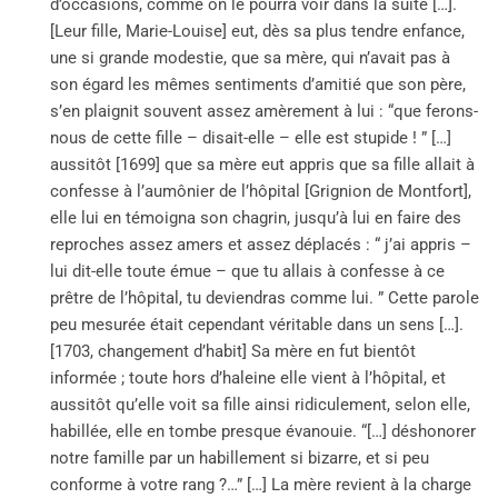
d’occasions, comme on le pourra voir dans la suite […].
[Leur fille, Marie-Louise] eut, dès sa plus tendre enfance,
une si grande modestie, que sa mère, qui n’avait pas à
son égard les mêmes sentiments d’amitié que son père,
s’en plaignit souvent assez amèrement à lui : “que ferons-
nous de cette fille – disait-elle – elle est stupide ! ” […]
aussitôt [1699] que sa mère eut appris que sa fille allait à
confesse à l’aumônier de l’hôpital [Grignion de Montfort],
elle lui en témoigna son chagrin, jusqu’à lui en faire des
reproches assez amers et assez déplacés : “ j’ai appris –
lui dit-elle toute émue – que tu allais à confesse à ce
prêtre de l’hôpital, tu deviendras comme lui. ” Cette parole
peu mesurée était cependant véritable dans un sens […].
[1703, changement d’habit] Sa mère en fut bientôt
informée ; toute hors d’haleine elle vient à l’hôpital, et
aussitôt qu’elle voit sa fille ainsi ridiculement, selon elle,
habillée, elle en tombe presque évanouie. “[…] déshonorer
notre famille par un habillement si bizarre, et si peu
conforme à votre rang ?…” […] La mère revient à la charge