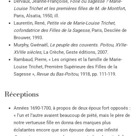
Dervaux, Jeanne-Françoise,
Folie ou sagesse ? Marie-
Louise Trichet et les premières filles de M. de Montfor
t,
Paris, Alsatia, 1950, ill.
Laurentin, René,
Petite vie de Marie-Louise Trichet,
cofondatrice des Filles de la Sagesse
, Paris, Desclée de
Brouwer, 1993.
Murphy, Gwénaël,
Le peuple des couvents. Poitou, XVIIe-
XVIIIe siècles
, La Crèche, Geste éditions, 2007.
Rambaud, Pierre, « Les origines et la famille de Marie-
Louise Trichet, Première Supérieure des Filles de la
Sagesse »,
Revue du Bas-Poitou
, 1918, pp. 111-119.
Réceptions
Années 1690-1700, à propos de deux époux fort opposés :
« l’un et l’autre avaient beaucoup de piété, mais le père de
notre vertueuse fille en donna des marques plus
éclatantes encore que son épouse dans une infinité