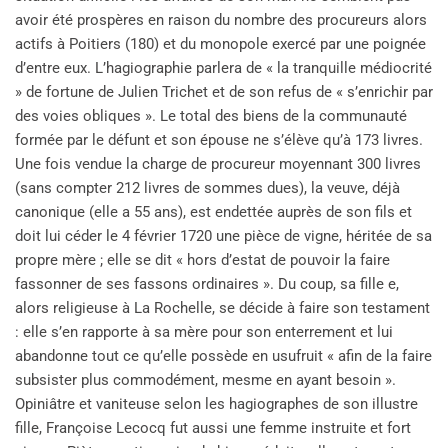
avoir été prospères en raison du nombre des procureurs alors
actifs à Poitiers (180) et du monopole exercé par une poignée
d’entre eux. L’hagiographie parlera de « la tranquille médiocrité
» de fortune de Julien Trichet et de son refus de « s’enrichir par
des voies obliques ». Le total des biens de la communauté
formée par le défunt et son épouse ne s’élève qu’à 173 livres.
Une fois vendue la charge de procureur moyennant 300 livres
(sans compter 212 livres de sommes dues), la veuve, déjà
canonique (elle a 55 ans), est endettée auprès de son fils et
doit lui céder le 4 février 1720 une pièce de vigne, héritée de sa
propre mère ; elle se dit « hors d’estat de pouvoir la faire
fassonner de ses fassons ordinaires ». Du coup, sa fille e,
alors religieuse à La Rochelle, se décide à faire son testament
: elle s’en rapporte à sa mère pour son enterrement et lui
abandonne tout ce qu’elle possède en usufruit « afin de la faire
subsister plus commodément, mesme en ayant besoin ».
Opiniâtre et vaniteuse selon les hagiographes de son illustre
fille, Françoise Lecocq fut aussi une femme instruite et fort