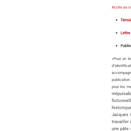
Accès au c
Témoig
Lettre
Publie
«Pour un éd
d’identific
accompagnem
publication
pour les me
inépuisabl
fictionne
historiqu
Jacques C
travailler
une pâte 