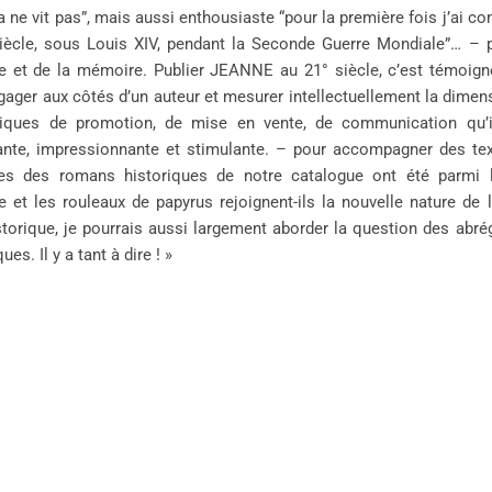
 ne vit pas”, mais aussi enthousiaste “pour la première fois j’ai com
iècle, sous Louis XIV, pendant la Seconde Guerre Mondiale”… – p
e et de la mémoire. Publier JEANNE au 21° siècle, c’est témoigner
gager aux côtés d’un auteur et mesurer intellectuellement la dimensi
niques de promotion, de mise en vente, de communication qu’in
nte, impressionnante et stimulante. – pour accompagner des text
es des romans historiques de notre catalogue ont été parmi le
e et les rouleaux de papyrus rejoignent-ils la nouvelle nature de l
torique, je pourrais aussi largement aborder la question des abrégé
ues. Il y a tant à dire ! »