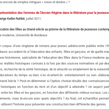
 ou encore de simples intrigues « roses et dorées » ?
présentation des femmes de l’Ancien Régime dans la littérature pour la jeunes
wige Keller-Rahbé
, juillet 2011.
cation des filles au Grand siècle au prisme de la littérature de jeunesse contem
re moderne, Université de Bordeaux
n corpus d’une vingtaine de romans pour jeunes adolescents publiés entre 199
uteurs accordent-ils à l’éducation des enfants, filles et garçons, et de quelle m
’une historienne, spécialiste de l’éducation des filles dans la France moderne 
es réalités historiques connues à la fois par des sources normatives et par des
s, recherche de la vérité historique, de la véracité ou simplement de la vraisemb
ducatives du temps ou bien s’en écartent-ils -volontairement ou non- élabor
rand Siècle ? Peut-on déterminer si l’option choisie résulte des connaissances 
s historiques en fonction du récit et d’un objectif à atteindre ? Un aspect par
 entre les filles et les garçons, en fonction des différents milieux sociaux. Le
éments, mais là-encore avec quels objectifs ? Au final, cet échantillon permet d
utilisent l’histoire pour présenter une construction bien différente des genres.