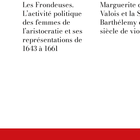
Les Frondeuses.
Marguerite 
ine
L’activité politique
Valois et la 
sse
des femmes de
Barthélemy 
oie
l’aristocratie et ses
siècle de vio
représentations de
1643 à 1661