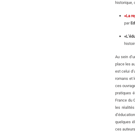
historique,
«La re
par
Ed
«L’édu
histoi
Au sein d’u
place les a
est celui d
romans et l
ces ouvrage
pratiques é
France du G
les réalité
d’éducation
quelques él
ces auteurs 