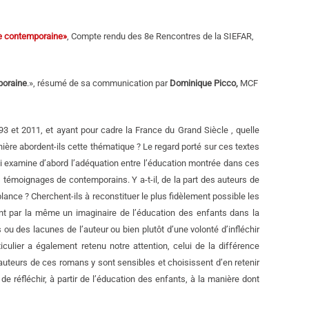
se contemporaine»
, Compte rendu des 8e Rencontres de la SIEFAR,
poraine
.», résumé de sa communication par
Dominique Picco,
MCF
3 et 2011, et ayant pour cadre la France du Grand Siècle , quelle
anière abordent-ils cette thématique ? Le regard porté sur ces textes
qui examine d’abord l’adéquation entre l’éducation montrée dans ces
 témoignages de contemporains. Y a-t-il, de la part des auteurs de
lance ? Cherchent-ils à reconstituer le plus fidèlement possible les
ant par la même un imaginaire de l’éducation des enfants dans la
ou des lacunes de l’auteur ou bien plutôt d’une volonté d’infléchir
ticulier a également retenu notre attention, celui de la différence
s auteurs de ces romans y sont sensibles et choisissent d’en retenir
e réfléchir, à partir de l’éducation des enfants, à la manière dont