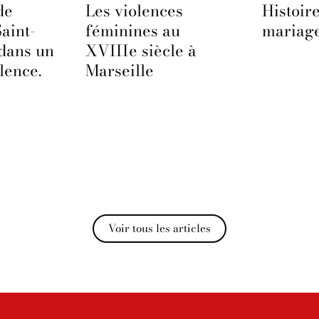
de
Les violences
Histoir
Saint-
féminines au
mariag
dans un
XVIIIe siècle à
lence.
Marseille
Voir tous les articles