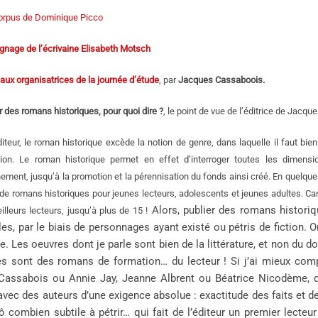
orpus de Dominique Picco
nage de l’écrivaine Elisabeth Motsch
 aux organisatrices de la journée d’étude
, par
Jacques Cassaboois.
r des romans historiques, pour quoi dire ?
, le point de vue de l’éditrice de Jacq
iteur, le roman historique excède la notion de genre, dans laquelle il faut bi
ation. Le roman historique permet en effet d’interroger toutes les dimensio
ent, jusqu’à la promotion et la pérennisation du fonds ainsi créé. En quelques 
 de romans historiques pour jeunes lecteurs, adolescents et jeunes adultes. Car 
Alors, publier des romans historiqu
illeurs lecteurs, jusqu’à plus de 15 !
es, par le biais de personnages ayant existé ou pétris de fiction. On 
lle. Les oeuvres dont je parle sont bien de la littérature, et non d
es sont des romans de formation… du lecteur ! Si j’ai mieux comp
assabois ou Annie Jay, Jeanne Albrent ou Béatrice Nicodème, qu
 avec des auteurs d’une exigence absolue : exactitude des faits et de
ô combien subtile à pétrir… qui fait de l’éditeur un premier lecteu