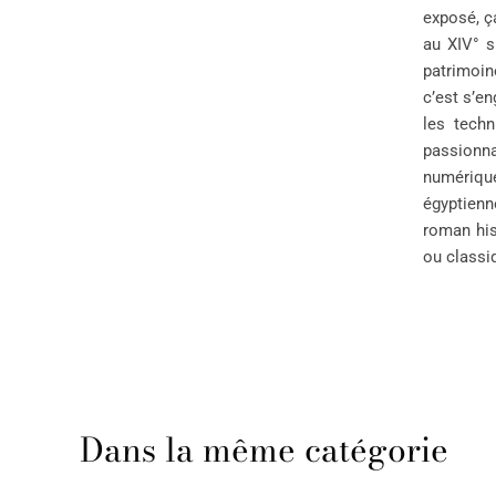
exposé, ça
au XIV° s
patrimoin
c’est s’en
les tech
passionna
numériqu
égyptienn
roman his
ou classiq
Dans la même catégorie