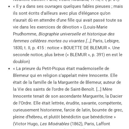
« Il y a dans ses ouvrages quelques fables pieuses ; mais
ils sont écrits d’ailleurs avec plus d’élégance qu’on
n’aurait dû en attendre d’une fille qui avait passé toute sa
vie dans les exercices de dévotion » (Louis-Marie
Prudhomme,
Biographie universelle et historique des
femmes célèbres mortes ou vivantes […]
, Paris, Lebigre,
1830, t. II, p. 415 : notice « BOUETTE DE BLEMUR ». Une
seconde notice, plus brève (« BLEMUR », p. 391) en est le
doublon)
« La prieure du Petit-Picpus était mademoiselle de
Blemeur qui en religion s’appelait mère Innocente. Elle
était de la famille de la Marguerite de Blemeur, auteur de
la Vie des saints de l’ordre de Saint-Benoît. […] Mère
Innocente tenait de son ascendante Marguerite, la Dacier
de l’Ordre. Elle était lettrée, érudite, savante, compétente,
curieusement historienne, farcie de latin, bourrée de grec,
pleine d’hébreu, et plutôt bénédictin que bénédictine »
(Victor Hugo,
Les Misérables
(1862), Paris, Laffont