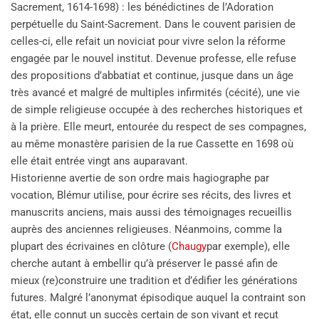
Sacrement, 1614-1698) : les bénédictines de l’Adoration
perpétuelle du Saint-Sacrement. Dans le couvent parisien de
celles-ci, elle refait un noviciat pour vivre selon la réforme
engagée par le nouvel institut. Devenue professe, elle refuse
des propositions d’abbatiat et continue, jusque dans un âge
très avancé et malgré de multiples infirmités (cécité), une vie
de simple religieuse occupée à des recherches historiques et
à la prière. Elle meurt, entourée du respect de ses compagnes,
au même monastère parisien de la rue Cassette en 1698 où
elle était entrée vingt ans auparavant.
Historienne avertie de son ordre mais hagiographe par
vocation, Blémur utilise, pour écrire ses récits, des livres et
manuscrits anciens, mais aussi des témoignages recueillis
auprès des anciennes religieuses. Néanmoins, comme la
plupart des écrivaines en clôture (
Chaugy
par exemple), elle
cherche autant à embellir qu’à préserver le passé afin de
mieux (re)construire une tradition et d’édifier les générations
futures. Malgré l’anonymat épisodique auquel la contraint son
état, elle connut un succès certain de son vivant et reçut