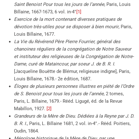
Saint Benoist Pour tous les jours de l’année
, Paris, Louis
Billaine, 1667-1673, 6 vol. in-4°
[1]
Exercice de la mort contenant diverses pratiques de
dévotion très-utiles pour se disposer à bien mourir
, Paris,
Louis Billaine, 1677.
La Vie du Révérend Père Pierre Fourrier, général des
chanoines réguliers de la congrégation de Notre Sauveur
et instituteur des religieuses de la Congrégation de Notre-
Dame, curé de Mataincour, par soeur J. de B. R. I.
[Jacqueline Bouëtte de Blémur, religieuse indigne], Paris,
Louis Billaine, 1678.- 2e édition, 1687.
Éloges de plusieurs personnes illustres en piété de l’Ordre
de S. Benoist pour tous les jours de l’année
, 2 tomes,
Paris, L. Billaine, 1679.- Rééd. Ligugé, éd. de la Revue
Mabillon, 1927.
[2]
Grandeurs de la Mère de Dieu. Dédiées à la Reyne par J. D.
B. R. I.
, Paris, L. Billaine 1681, 2 vol. in-4°.- Rééd. Poitiers,
Oudin, 1864.
Ménologe historique de la Mère de Dieu, par une