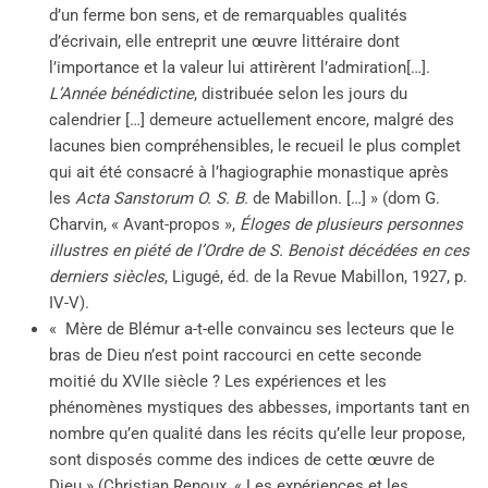
d’un ferme bon sens, et de remarquables qualités
d’écrivain, elle entreprit une œuvre littéraire dont
l’importance et la valeur lui attirèrent l’admiration[…].
L’Année bénédictine
, distribuée selon les jours du
calendrier […] demeure actuellement encore, malgré des
lacunes bien compréhensibles, le recueil le plus complet
qui ait été consacré à l’hagiographie monastique après
les
Acta Sanstorum O. S. B.
de Mabillon. […] » (dom G.
Charvin, « Avant-propos »,
Éloges de plusieurs personnes
illustres en piété de l’Ordre de S. Benoist décédées en ces
derniers siècles
, Ligugé, éd. de la Revue Mabillon, 1927, p.
IV-V).
« Mère de Blémur a-t-elle convaincu ses lecteurs que le
bras de Dieu n’est point raccourci en cette seconde
moitié du XVIIe siècle ? Les expériences et les
phénomènes mystiques des abbesses, importants tant en
nombre qu’en qualité dans les récits qu’elle leur propose,
sont disposés comme des indices de cette œuvre de
Dieu » (Christian Renoux, « Les expériences et les