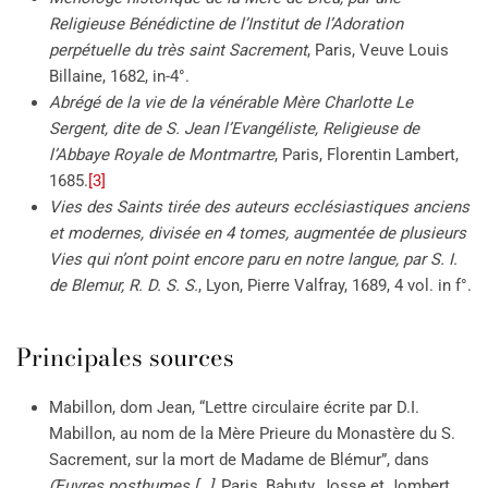
Religieuse Bénédictine de l’Institut de l’Adoration
perpétuelle du très saint Sacrement
, Paris, Veuve Louis
Billaine, 1682, in-4°.
Abrégé de la vie de la vénérable Mère Charlotte Le
Sergent, dite de S. Jean l’Evangéliste, Religieuse de
l’Abbaye Royale de Montmartre
, Paris, Florentin Lambert,
1685.
[3]
Vies des Saints tirée des auteurs ecclésiastiques anciens
et modernes, divisée en 4 tomes, augmentée de plusieurs
Vies qui n’ont point encore paru en notre langue, par S. I.
de Blemur, R. D. S. S.
, Lyon, Pierre Valfray, 1689, 4 vol. in f°.
Principales sources
Mabillon, dom Jean, “Lettre circulaire écrite par D.I.
Mabillon, au nom de la Mère Prieure du Monastère du S.
Sacrement, sur la mort de Madame de Blémur”, dans
Œuvres posthumes […]
, Paris, Babuty, Josse et Jombert,