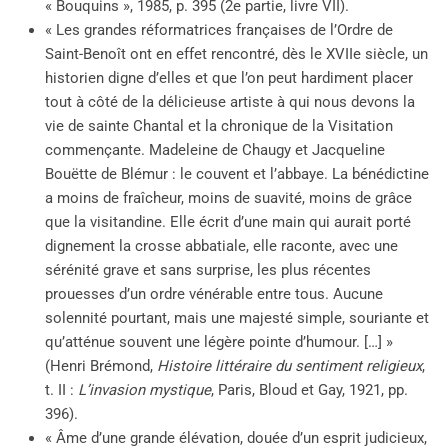
« Bouquins », 1985, p. 395 (2e partie, livre VII).
« Les grandes réformatrices françaises de l’Ordre de
Saint-Benoît ont en effet rencontré, dès le XVIIe siècle, un
historien digne d’elles et que l’on peut hardiment placer
tout à côté de la délicieuse artiste à qui nous devons la
vie de sainte Chantal et la chronique de la Visitation
commençante. Madeleine de Chaugy et Jacqueline
Bouëtte de Blémur : le couvent et l’abbaye. La bénédictine
a moins de fraîcheur, moins de suavité, moins de grâce
que la visitandine. Elle écrit d’une main qui aurait porté
dignement la crosse abbatiale, elle raconte, avec une
sérénité grave et sans surprise, les plus récentes
prouesses d’un ordre vénérable entre tous. Aucune
solennité pourtant, mais une majesté simple, souriante et
qu’atténue souvent une légère pointe d’humour. […] »
(Henri Brémond,
Histoire littéraire du sentiment religieux
,
t. II :
L’invasion mystique
, Paris, Bloud et Gay, 1921, pp.
396).
« Âme d’une grande élévation, douée d’un esprit judicieux,