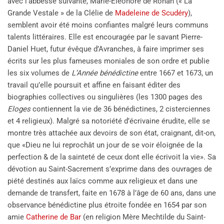
avec l’abbesse suivante, Marie-Eléonore de Rohan (« La
Grande Vestale » de la Clélie de
Madeleine de Scudéry
),
semblent avoir été moins confiantes malgré leurs communs
talents littéraires. Elle est encouragée par le savant Pierre-
Daniel Huet, futur évêque d’Avranches, à faire imprimer ses
écrits sur les plus fameuses moniales de son ordre et publie
les six volumes de
L’Année bénédictine
entre 1667 et 1673, un
travail qu’elle poursuit et affine en faisant éditer des
biographies collectives ou singulières (les 1300 pages des
Eloges
contiennent la vie de 36 bénédictines, 2 cisterciennes
et 4 religieux). Malgré sa notoriété d’écrivaine érudite, elle se
montre très attachée aux devoirs de son état, craignant, dit-on,
que «Dieu ne lui reprochât un jour de se voir éloignée de la
perfection & de la sainteté de ceux dont elle écrivoit la vie». Sa
dévotion au Saint-Sacrement s’exprime dans des ouvrages de
piété destinés aux laïcs comme aux religieux et dans une
demande de transfert, faite en 1678 à l’âge de 60 ans, dans une
observance bénédictine plus étroite fondée en 1654 par son
amie
Catherine de Bar
(en religion Mère Mechtilde du Saint-