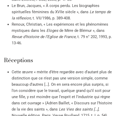
Le Brun, Jacques, « À corps perdu. Les biographies
spirituelles féminines du XVIIe siècle », dans
Le temps de
la réflexion
, t. VII/1986, p. 389-408.
Renoux, Christian, « Les expériences et les phénomènes
mystiques dans les
Eloges
de Mère de Blémur », dans
Revue d’histoire de l’Eglise de France
, t. 79 n° 202, 1993, p.
13-46.
Réceptions
Cette œuvre « mérite d’être regardée avec d’autant plus de
distinction que ce n’est pas une version simple, comme
beaucoup d’autres […]. On en sera encore plus surpris, si
l’on considère que le travail, quelque grand qu’il soit pour
une fille, y est moindre que l’esprit et l’industrie qui règne
dans cet ouvrage » (Adrien Baillet, « Discours sur l’histoire
de la vie des saints », dans
Les Vies des saints […]
,
Nouvelle édition. Paris, Veuve Roulland, 1715, t. I, p. 54).