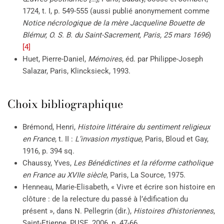
1724, t. I, p. 549-555 (aussi publié anonymement comme
Notice nécrologique de la mère Jacqueline Bouette de
Blémur, O. S. B. du Saint-Sacrement, Paris, 25 mars 1696
)
[4]
Huet, Pierre-Daniel,
Mémoires
, éd. par Philippe-Joseph
Salazar, Paris, Klincksieck, 1993.
Choix bibliographique
Brémond, Henri,
Histoire littéraire du sentiment religieux
en France
, t. II :
L’invasion mystique
, Paris, Bloud et Gay,
1916, p. 394 sq.
Chaussy, Yves,
Les Bénédictines et la réforme catholique
en France au XVIIe siècle
, Paris, La Source, 1975.
Henneau, Marie-Elisabeth, « Vivre et écrire son histoire en
clôture : de la relecture du passé à l’édification du
présent », dans N. Pellegrin (dir.),
Histoires d’historiennes
,
Saint-Etienne, PUSE, 2006, p. 47-66.