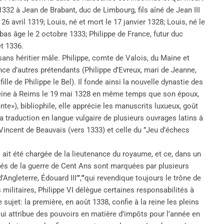
1332 à Jean de Brabant, duc de Limbourg, fils aîné de Jean III
 26 avril 1319; Louis, né et mort le 17 janvier 1328; Louis, né le
 bas âge le 2 octobre 1333; Philippe de France, futur duc
et 1336.
 sans héritier mâle. Philippe, comte de Valois, du Maine et
nce d’autres prétendants (Philippe d’Evreux, mari de Jeanne,
, fille de Philippe le Bel). Il fonde ainsi la nouvelle dynastie des
reine à Reims le 19 mai 1328 en même temps que son époux,
nte»), bibliophile, elle apprécie les manuscrits luxueux, goût
a traduction en langue vulgaire de plusieurs ouvrages latins à
Vincent de Beauvais (vers 1333) et celle du ”Jeu d’échecs
 ait été chargée de la lieutenance du royaume, et ce, dans un
ités de la guerre de Cent Ans sont marquées par plusieurs
Angleterre, Édouard III”’,”’qui revendique toujours le trône de
ilitaires, Philippe VI délègue certaines responsabilités à
ujet: la première, en août 1338, confie à la reine les pleins
lui attribue des pouvoirs en matière d’impôts pour l’année en