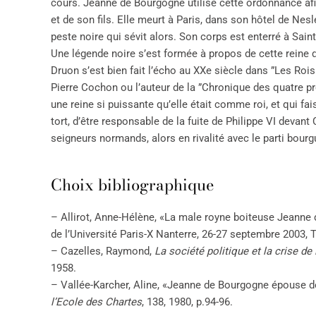
cours. Jeanne de Bourgogne utilise cette ordonnance af
et de son fils. Elle meurt à Paris, dans son hôtel de Nes
peste noire qui sévit alors. Son corps est enterré à Sain
Une légende noire s’est formée à propos de cette reine d
Druon s’est bien fait l’écho au XXe siècle dans ”Les Ro
Pierre Cochon ou l’auteur de la ”Chronique des quatre p
une reine si puissante qu’elle était comme roi, et qui fais
tort, d’être responsable de la fuite de Philippe VI devant
seigneurs normands, alors en rivalité avec le parti bourg
Choix bibliographique
– Allirot, Anne-Hélène, «La male royne boiteuse Jeanne
de l’Université Paris-X Nanterre, 26-27 septembre 2003, Tu
– Cazelles, Raymond,
La société politique et la crise de
1958.
– Vallée-Karcher, Aline, «Jeanne de Bourgogne épouse de
l’Ecole des Chartes
, 138, 1980, p.94-96.