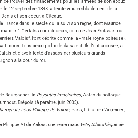
in de trouver des financements pour les armées de son époux
le, le 12 septembre 1348, atteinte vraisemblablement de la
t-Denis et son coeur, à Cîteaux.
e France dans le siècle qui a suivi son règne, dont Maurice
is maudits”. Certains chroniqueurs, comme Jean Froissart ou
remiers Valois”, l’ont décrite comme la «male royne boiteuse»,
ait mourir tous ceux qui lui déplaisaient. Ils l’ont accusée, à
 Calais et d’avoir tenté d’assassiner plusieurs grands
uignon à la cour du roi.
 de Bourgogne», in
Royautés imaginaires
, Actes du colloque
rnhout, Brépols (à paraître, juin 2005).
 la royauté sous Philippe de Valois
, Paris, Librairie d’Argences,
 Philippe VI de Valois: une reine maudite?»,
Bibliothèque de