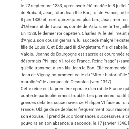
le 22 septembre 1333, après avoir été mariée le 8 juillet 
de Brabant; Jean, futur Jean II le Bon, roi de France, né le
8 juin 1330 et mort quinze jours plus tard; Jean, mort en
d’Orléans et de Touraine, comte de Valois, né le 1er juill
En 1328, le dernier roi capétien, Charles IV le Bel, meurt
d’Anjou, son cousin germain, lui succède malgré l’existe
fille de Louis X, et Edouard III d’Angleterre, fils d’Isabelle
Valois. Jeanne de Bourgogne est sacrée et couronnée 
désormais Philippe VI, roi de France. Reine ”sage” («sava
qu’elle transmet à son fils Jean le Bon. Elle commande l
Jean de Vignay, notamment celle du ”Miroir historial”de 
moralisés”de Jacques de Cessoles (vers 1347).
Cette reine est la première épouse d’un roi de France qui
contexte particulièrement troublé. Les premières hostil
grandes défaites successives de Philippe VI face au roi d’
France. Obligé de se déplacer fréquemment pour raisons m
son épouse. Il prend deux ordonnances successives à ce s
pouvoirs en son absence; a seconde, le 17 janvier 1346, 