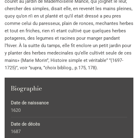
courèt au jardin de Mademoiselle Mance, qui joignèt le leur,
chercher des simples, disait elle, en revenèt les mains pleines,
quoy qu’on n’i en ut planté et qu’il etait dressé a peu pres
comme celui du paresseux, plain de ronces, mechantes herbes
et tout en friches, rien n’i etant cultivé que quelques herbes
potageres, des legumes et racines pour manger pandant
l’hiver. À la suitte du tamps, elle fit enclore un petit jardin pour
y planter des herbes medecinales qu’elle cultivèt seule de ces
mains» (Marie Morin”, Histoire simple et véritable” ”(1697-
1725)”, voir ”supra, ”choix bibliog., p.175, 178).
Biographie
Date de naissance
1620
Date de décès
1687