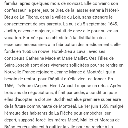
familial après quelques mois de noviciat. Elle convainc son
confesseur, le père jésuite Diet, de la laisser entrer à l’Hôtel-
Dieu de La Flèche, dans la vallée du Loir, sans attendre le
consentement de ses parents. La nuit du 5 septembre 1645,
Judith, devenue majeure, s’enfuit de chez elle pour suivre sa
vocation. Formée par un chimiste à la distillation des
essences nécessaires à la fabrication des médicaments, elle
fonde en 1650 un nouvel Hôtel-Dieu à Laval, avec ses
consoeurs Catherine Macé et Marie Maillet. Ces Filles de
Saint-Joseph sont alors vivement sollicitées pour se rendre en
Nouvelle-France rejoindre Jeanne Mance à Montréal, qui a
besoin de renfort pour l’hôpital qu’elle vient de fonder. En
1656, l’évêque d’Angers Henri Arnauld oppose un refus. Après
trois ans de négociations, il finit par céder, à condition pour
elles d’adopter la clôture. Judith est élue première supérieure
de la future communauté de Montréal. Le 1er juin 1659, malgré
l’émeute des habitants de La Flèche pour empêcher leur
départ, supposé forcé, les mères Macé, Maillet et Moreau de
Brésoles réussissent à quitter la ville pour se rendre à La