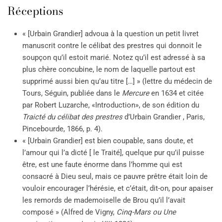
Réceptions
« [Urbain Grandier] advoua à la question un petit livret
manuscrit contre le célibat des prestres qui donnoit le
soupçon qu’il estoit marié. Notez qu’il est adressé à sa
plus chère concubine, le nom de laquelle partout est
supprimé aussi bien qu’au titre […] » (lettre du médecin de
Tours, Séguin, publiée dans le
Mercure
en 1634 et citée
par Robert Luzarche, «Introduction», de son édition du
Traicté du célibat des prestres
d’Urbain Grandier , Paris,
Pincebourde, 1866, p. 4).
« [Urbain Grandier] est bien coupable, sans doute, et
l’amour qui l’a dicté [ le Traité], quelque pur qu’il puisse
être, est une faute énorme dans l’homme qui est
consacré à Dieu seul, mais ce pauvre prêtre était loin de
vouloir encourager l’hérésie, et c’était, dit-on, pour apaiser
les remords de mademoiselle de Brou qu’il l’avait
composé » (Alfred de Vigny,
Cinq-Mars ou Une