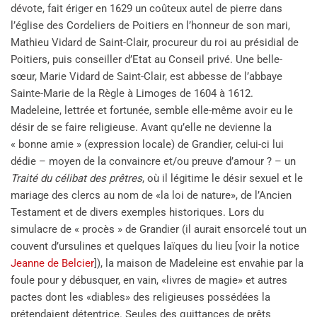
dévote, fait ériger en 1629 un coûteux autel de pierre dans
l’église des Cordeliers de Poitiers en l’honneur de son mari,
Mathieu Vidard de Saint-Clair, procureur du roi au présidial de
Poitiers, puis conseiller d’Etat au Conseil privé. Une belle-
sœur, Marie Vidard de Saint-Clair, est abbesse de l’abbaye
Sainte-Marie de la Règle à Limoges de 1604 à 1612.
Madeleine, lettrée et fortunée, semble elle-même avoir eu le
désir de se faire religieuse. Avant qu’elle ne devienne la
« bonne amie » (expression locale) de Grandier, celui-ci lui
dédie – moyen de la convaincre et/ou preuve d’amour ? – un
Traité du célibat des prêtres
, où il légitime le désir sexuel et le
mariage des clercs au nom de «la loi de nature», de l’Ancien
Testament et de divers exemples historiques. Lors du
simulacre de « procès » de Grandier (il aurait ensorcelé tout un
couvent d’ursulines et quelques laïques du lieu [voir la notice
Jeanne de Belcier
]), la maison de Madeleine est envahie par la
foule pour y débusquer, en vain, «livres de magie» et autres
pactes dont les «diables» des religieuses possédées la
prétendaient détentrice. Seules des quittances de prêts