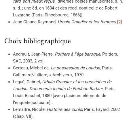
fard, soit mieux reçue
, [diverses copies manuscrites, s. n.
s. d. ; une éd. en 1634 et des réed. dont celle de Robert
Luzarche (Paris, Pincebourde, 1866)].
Jean-Claude Raymond,
Urbain Grandier et les femmes
[2]
Choix bibliographique
Andrault, Jean-Pierre,
Poitiers à l’âge baroque
, Poitiers,
SAO, 2003, 2 vol.
Certeau, Michel de,
La possession de Loudun
, Paris,
Gallimard/Julliard, « Archives », 1970.
Legué, Gabriel,
Urbain Grandier et les possédées de
Loudun. Documents inédits de Frédéric Barbier
, Paris,
Louis Baschet, 1880 [avec plusieurs éléments de
l’enquête judiciaire]..
Lemaître, Nicole,
Histoire des curés
, Paris, Fayard, 2002
(chap. VII).