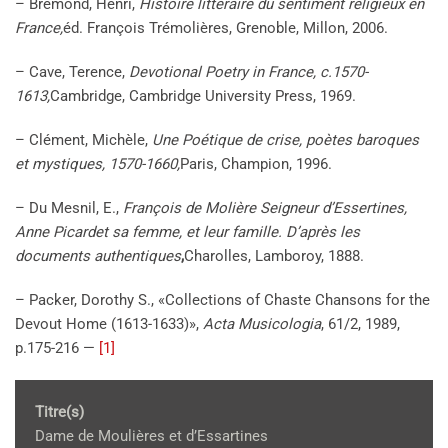
– Brémond, Henri,
Histoire littéraire du sentiment religieux en
France,
éd. François Trémolières, Grenoble, Millon, 2006.
– Cave, Terence,
Devotional Poetry in France, c.1570-
1613,
Cambridge, Cambridge University Press, 1969.
– Clément, Michèle,
Une Poétique de crise, poètes baroques
et mystiques, 1570-1660,
Paris, Champion, 1996.
– Du Mesnil, E.,
François de Molière Seigneur d’Essertines,
Anne Picardet sa femme, et leur famille. D’après les
documents authentiques
,
Charolles, Lamboroy, 1888.
– Packer, Dorothy S., «Collections of Chaste Chansons for the
Devout Home (1613-1633)»,
Acta Musicologia
, 61/2, 1989,
p.175-216 —
[1]
Titre(s)
Dame de Moulières et d’Essartines