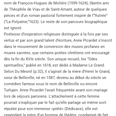
nom de François-Hugues de Molière (1599-1624), libertin ami
de Théophile de Viau et de Saint-Amant, auteur de quelques
pièces et d’un roman pastoral fortement inspiré de l’”Astrée”
(”La Polyxène,”1623). Le reste de son parcours biographique
est ignoré.
Poétesse d’inspiration religieuse distinguée à la fois par ses
vertus et par son grand talent d’écriture, Anne Picardet s’inscrit
dans le mouvement de conversion des muses profanes en
muses sacrées, que certains poètes chrétiens ont encouragé
dès la fin du XVIe siècle. Son unique recueil, les ”Odes
spirituelles,” publié en 1618, est dédié à Madame Le Grand.
Selon Du Mesnil (p.32), il s’agirait de la mère d’Henri le Grand,
sieur de Belleville, né en 1587, devenu au début du siècle un
comédien fameux sous le nom de Belleville ou encore
Turlupin. Anne Picardet l’avait fréquentée avant son mariage
lors de séjours parisiens. L’attachement à cette femme
pourrait s’expliquer par le fait qu’elle partage un même sort:
réputée pour son immense «piété» (Dédicace), elle est
cependant la mère d’un homme de théâtre, condamné de fait