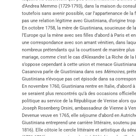
d’Andrea Memmo (1729-1793), dans la maison du consul a
toutefois sans avenir possible, car l’appartenance de l
pas une relation légitime avec Giustiniana, d’origine tro
En octobre 1758, la mère de Giustiniana, soucieuse de la
l’Europe qui la mène avec ses filles d’abord à Paris et en
une correspondance avec son amant vénitien, dans laque
nombreux prétendants qui la courtisent de manière plus au
mariage, comme c’est le cas d’Alexandre La Riche de la P
s’oppose cependant à cette union et menace Giustinia
Casanova parle de Giustiniana dans ses
Mémoires
, pré
Giustiniana n’évoque pas cet épisode dans sa correspo
En novembre 1760, Giustiniana rentre en Italie, d’abord
se seraient plus rencontrés qu’à des occasions officie
politique au service de la République de Venise alors qu
Joseph Rosenberg Orsini, ambassadeur de Vienne à Veni
Devenue veuve en 1765, elle séjourne d’abord en Autriche
Giustiniana entreprend une carrière littéraire, soutenu p
1816). Elle côtoie le cercle littéraire et artistique du sé