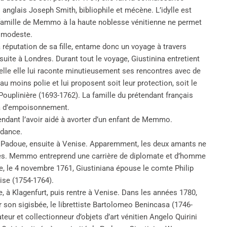
nglais Joseph Smith, bibliophile et mécène. L’idylle est
a famille de Memmo à la haute noblesse vénitienne ne permet
p modeste.
 réputation de sa fille, entame donc un voyage à travers
suite à Londres. Durant tout le voyage, Giustinina entretient
lle elle lui raconte minutieusement ses rencontres avec de
 moins polie et lui proposent soit leur protection, soit le
ouplinière (1693-1762). La famille du prétendant français
na d’empoisonnement.
tendant l’avoir aidé à avorter d’un enfant de Memmo.
ndance.
 à Padoue, ensuite à Venise. Apparemment, les deux amants ne
lles. Memmo entreprend une carrière de diplomate et d’homme
e, le 4 novembre 1761, Giustiniana épouse le comte Philip
se (1754-1764).
, à Klagenfurt, puis rentre à Venise. Dans les années 1780,
ar son sigisbée, le librettiste Bartolomeo Benincasa (1746-
nateur et collectionneur d’objets d’art vénitien Angelo Quirini