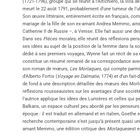
(1721-1796), groupe qui se réunit à l’Altichiero, la villa
meurt le 22 août 1791, probablement d’une tumeur de l’u
Son œuvre littéraire, entièrement écrite en français, 
mariage de la fille de son ex-amant Andrea Memmo, ainsi
Catherine II de Russie –, à Venise. Elle fait aussi une desc
Dans ses
Pièces morales
, elle réunit des réflexions pe
ses idées au sujet de la position de la femme dans la soc
dédié à ses premiers voyages, Wynne fait un récit de sa
constitue un résumé remanié de sa correspondance avec 
son roman de mœurs,
Les Morlaques
, qui compte parmi
d’Alberto Fortis (
Voyage en Dalmatie
, 1774) et d’un fait-
de fond à une description détaillée des mœurs des Morla
réflexions rousseauistes sur les avantages d’une société à
l’autrice applique les idées des Lumières et celles qui
Balkans, un espace culturel peu abordé par les penseurs 
époque : il est traduit en allemand et en italien, Goethe 
recherche contemporaine s’est jusqu’à présent quasi u
amant Memmo, une édition critique des
Morlaques
est e