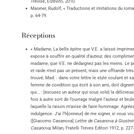
Trévise, Elzeviro, 2010.
Maixner, Rudolf, « Traductions et imitations du ro
p. 64-79.
Réceptions
« Madame, La belle épitre que V.E. a laissé imprimer 
expose à souffrir en qualité d’auteur, des complimen
madame, que V.E. ne dédaignez pas les miens. Le p
et raide n’est pas un présent, mais une offrande très 
trouvé, Mad. : dans votre lettre le style coulant et 
femme de condition qui écrit à son ami, doit dignem
qui… : [excusez un auteur qui vous vole] la délicieu
fois à autre sort de l’ouvrage malgré l’auteur et brul
laquelle la raison m’avise de faire hommage. Agréez d
indulgence. J’ai l’h[onneur] de me signer, si vous v
([Giacomo Casanova]
Lettre de Casanova à Giustni
Casanova
, Milan, Fratelli Treves Editori 1912, p. 227