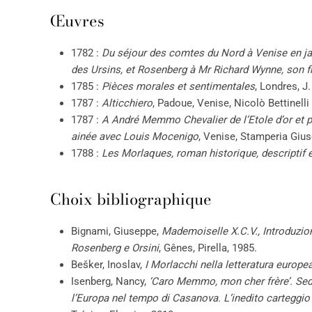
Œuvres
1782 :
Du séjour des comtes du Nord à Venise en j
des Ursins, et Rosenberg à Mr Richard Wynne, son f
1785 :
Pièces morales et sentimentales
, Londres, J
1787 :
Alticchiero
, Padoue, Venise, Nicolò Bettinelli
1787 :
A André Memmo Chevalier de l’Etole d’or et pr
ainée avec Louis Mocenigo
, Venise, Stamperia Giu
1788 :
Les Morlaques, roman historique, descriptif 
Choix bibliographique
Bignami, Giuseppe,
Mademoiselle X.C.V., Introduzion
Rosenberg e Orsini
, Gênes, Pirella, 1985.
Bešker, Inoslav,
I Morlacchi nella letteratura europe
Isenberg, Nancy,
‘Caro Memmo, mon cher frère’. Sedu
l’Europa nel tempo di Casanova. L’inedito cartegg