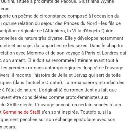
 de Quirini, située à proximité de Padoue. Giustinina Wynne
térus.
comporte un poème de circonstance composé à l’occasion du
 qu’une relation du séjour des Princes du Nord –les fils de
ription originale de l’Altichiero, la Villa d’Angelo Quirini.
rsonnelles de nature très diverse. Elle y développe notamment
iété et au sujet du rapport entre les sexes. Dans le chapitre
 relation avec Memmo et de son voyage à Paris et Londres qui
son amant. Elle doit sa renommée littéraire avant tout à
 les premiers romans anthropologiques. Inspiré de l’ouvrage
divers, il raconte l’histoire de Jella et Jervaz qui sert de toile
ques (dans l’actuelle Croatie). La romancière y introduit des
 l’état de nature. L’originalité du roman tient au fait que
 peuvent être considérées comme proto-féministes aux
du XVIIIe siècle. L’ouvrage connait un certain succès à son
et
Germaine de Staël
s’en sont inspirés. Toutefois, si la
niquement penchée sur son échange épistolaire avec son
n cours.