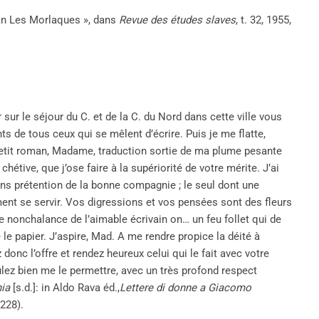
man Les Morlaques », dans
Revue des études slaves
, t. 32, 1955,
sur le séjour du C. et de la C. du Nord dans cette ville vous
ts de tous ceux qui se mêlent d’écrire. Puis je me flatte,
etit roman, Madame, traduction sortie de ma plume pesante
chétive, que j’ose faire à la supériorité de votre mérite. J’ai
sans prétention de la bonne compagnie ; le seul dont une
ent se servir. Vos digressions et vos pensées sont des fleurs
se nonchalance de l’aimable écrivain on… un feu follet qui de
e le papier. J’aspire, Mad. A me rendre propice la déité à
onc l’offre et rendez heureux celui qui le fait avec votre
oulez bien me le permettre, avec un très profond respect
nia
[s.d.]: in Aldo Rava éd.,
Lettere di donne a Giacomo
-228).