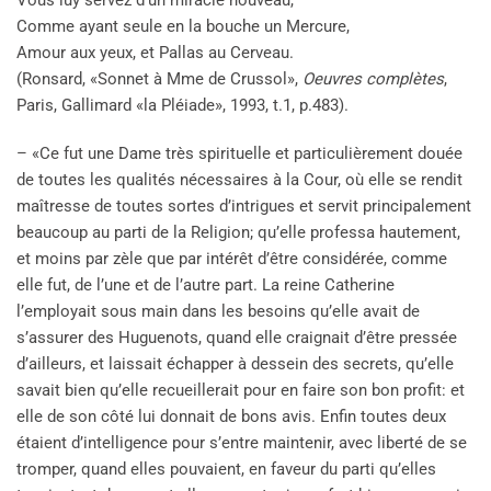
Vous luy servez d’un miracle nouveau,
Comme ayant seule en la bouche un Mercure,
Amour aux yeux, et Pallas au Cerveau.
(Ronsard, «Sonnet à Mme de Crussol»,
Oeuvres complètes
,
Paris, Gallimard «la Pléiade», 1993, t.1, p.483).
– «Ce fut une Dame très spirituelle et particulièrement douée
de toutes les qualités nécessaires à la Cour, où elle se rendit
maîtresse de toutes sortes d’intrigues et servit principalement
beaucoup au parti de la Religion; qu’elle professa hautement,
et moins par zèle que par intérêt d’être considérée, comme
elle fut, de l’une et de l’autre part. La reine Catherine
l’employait sous main dans les besoins qu’elle avait de
s’assurer des Huguenots, quand elle craignait d’être pressée
d’ailleurs, et laissait échapper à dessein des secrets, qu’elle
savait bien qu’elle recueillerait pour en faire son bon profit: et
elle de son côté lui donnait de bons avis. Enfin toutes deux
étaient d’intelligence pour s’entre maintenir, avec liberté de se
tromper, quand elles pouvaient, en faveur du parti qu’elles