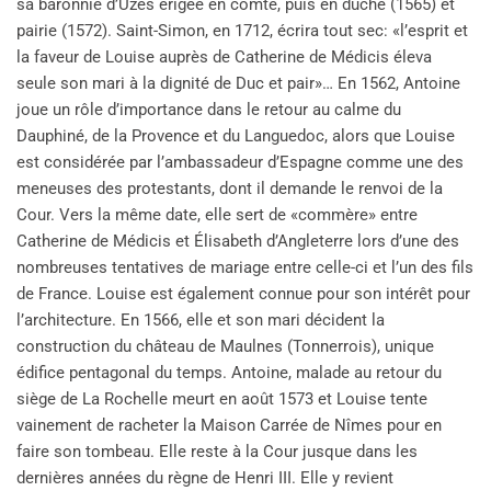
sa baronnie d’Uzès érigée en comté, puis en duché (1565) et
pairie (1572). Saint-Simon, en 1712, écrira tout sec: «l’esprit et
la faveur de Louise auprès de Catherine de Médicis éleva
seule son mari à la dignité de Duc et pair»… En 1562, Antoine
joue un rôle d’importance dans le retour au calme du
Dauphiné, de la Provence et du Languedoc, alors que Louise
est considérée par l’ambassadeur d’Espagne comme une des
meneuses des protestants, dont il demande le renvoi de la
Cour. Vers la même date, elle sert de «commère» entre
Catherine de Médicis et Élisabeth d’Angleterre lors d’une des
nombreuses tentatives de mariage entre celle-ci et l’un des fils
de France. Louise est également connue pour son intérêt pour
l’architecture. En 1566, elle et son mari décident la
construction du château de Maulnes (Tonnerrois), unique
édifice pentagonal du temps. Antoine, malade au retour du
siège de La Rochelle meurt en août 1573 et Louise tente
vainement de racheter la Maison Carrée de Nîmes pour en
faire son tombeau. Elle reste à la Cour jusque dans les
dernières années du règne de Henri III. Elle y revient