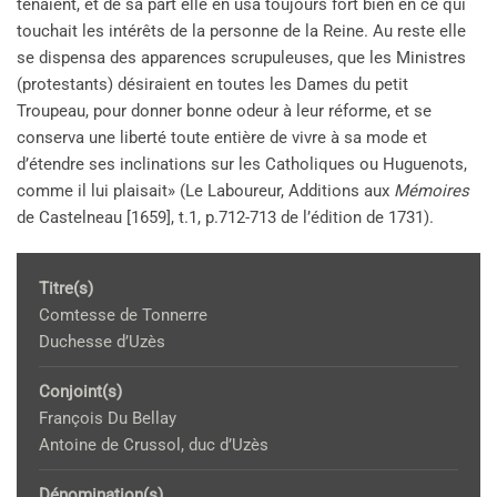
tenaient, et de sa part elle en usa toujours fort bien en ce qui
touchait les intérêts de la personne de la Reine. Au reste elle
se dispensa des apparences scrupuleuses, que les Ministres
(protestants) désiraient en toutes les Dames du petit
Troupeau, pour donner bonne odeur à leur réforme, et se
conserva une liberté toute entière de vivre à sa mode et
d’étendre ses inclinations sur les Catholiques ou Huguenots,
comme il lui plaisait» (Le Laboureur, Additions aux
Mémoires
de Castelneau [1659], t.1, p.712-713 de l’édition de 1731).
Titre(s)
Comtesse de Tonnerre
Duchesse d’Uzès
Conjoint(s)
François Du Bellay
Antoine de Crussol, duc d’Uzès
Dénomination(s)