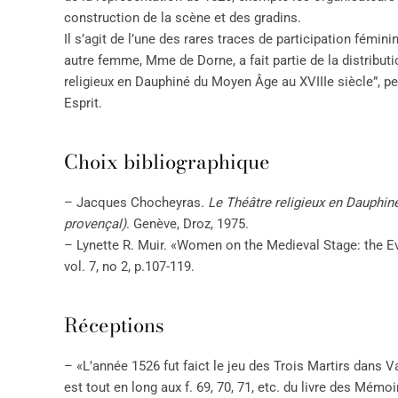
construction de la scène et des gradins.
Il s’agit de l’une des rares traces de participation fémi
autre femme, Mme de Dorne, a fait partie de la distribu
religieux en Dauphiné du Moyen Âge au XVIIIe siècle”, pe
Esprit.
Choix bibliographique
– Jacques Chocheyras
. Le Théâtre religieux en Dauphi
provençal)
. Genève, Droz, 1975.
– Lynette R. Muir. «Women on the Medieval Stage: the 
vol. 7, no 2, p.107-119.
Réceptions
– «L’année 1526 fut faict le jeu des Trois Martirs dans V
est tout en long aux f. 69, 70, 71, etc. du livre des Mémo