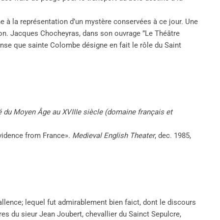
nine à la représentation d’un mystère conservées à ce jour. Une
tion. Jacques Chocheyras, dans son ouvrage ”Le Théâtre
nse que sainte Colombe désigne en fait le rôle du Saint
né du Moyen Âge au XVIIIe siècle (domaine français et
Evidence from France».
Medieval English Theater
, dec. 1985,
allence; lequel fut admirablement bien faict, dont le discours
ires du sieur Jean Joubert, chevallier du Sainct Sepulcre,