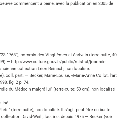
n oeuvre commencent à peine, avec la publication en 2005 de
723-1768”), commis des Vingtièmes et écrivain (terre-cuite, 40
399) — http://www.culture.gouv.fr/public/mistral/joconde.
ancienne collection Léon Reinach, non localisé.
té), coll. part. — Becker, Marie-Louise, «Marie-Anne Collot, l’art
998, fig. 2 p. 74.
relle du Médecin malgré lui” (terre-cuite; 50 cm), non localisé
alisé.
ris” (terre cuite), non localisé. Il s’agit peut-être du buste
collection David-Weill, loc. inc. depuis 1975 — Becker (voir