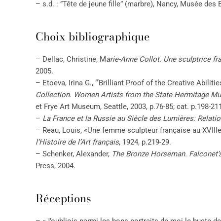
– s.d. : ”Tête de jeune fille” (marbre), Nancy, Musée des 
Choix bibliographique
– Dellac, Christine, M
arie-Anne Collot. Une sculptrice fr
2005.
– Etoeva, Irina G., “‘Brilliant Proof of the Creative Abili
Collection. Women Artists from the State Hermitage 
et Frye Art Museum, Seattle, 2003, p.76-85; cat. p.198-21
–
La France et la Russie au Siècle des Lumières: Relation
– Reau, Louis, «Une femme sculpteur française au XVIIIe
l’Histoire de l’Art français
, 1924, p.219-29.
– Schenker, Alexander,
The Bronze Horseman. Falconet’
Press, 2004.
Réceptions