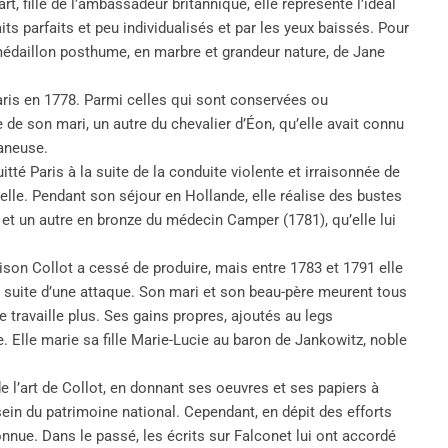
 fille de l’ambassadeur britannique, elle représente l’idéal
its parfaits et peu individualisés et par les yeux baissés. Pour
médaillon posthume, en marbre et grandeur nature, de Jane
aris en 1778. Parmi celles qui sont conservées ou
de son mari, un autre du chevalier d’Éon, qu’elle avait connu
taneuse.
tté Paris à la suite de la conduite violente et irraisonnée de
ielle. Pendant son séjour en Hollande, elle réalise des bustes
t un autre en bronze du médecin Camper (1781), qu’elle lui
on Collot a cessé de produire, mais entre 1783 et 1791 elle
a suite d’une attaque. Son mari et son beau-père meurent tous
ne travaille plus. Ses gains propres, ajoutés au legs
. Elle marie sa fille Marie-Lucie au baron de Jankowitz, noble
e l’art de Collot, en donnant ses oeuvres et ses papiers à
sein du patrimoine national. Cependant, en dépit des efforts
connue. Dans le passé, les écrits sur Falconet lui ont accordé