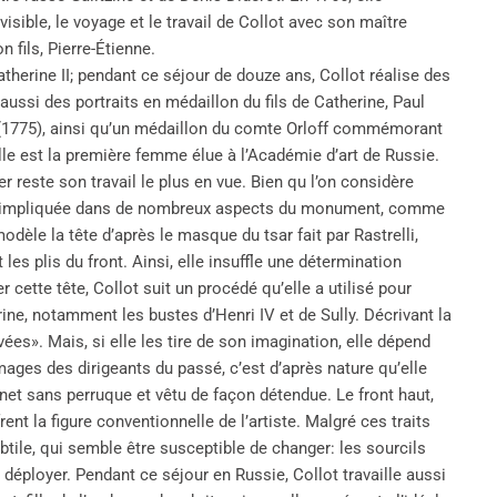
ible, le voyage et le travail de Collot avec son maître
fils, Pierre-Étienne.
therine II; pendant ce séjour de douze ans, Collot réalise des
 aussi des portraits en médaillon du fils de Catherine, Paul
 (1775), ainsi qu’un médaillon du comte Orloff commémorant
le est la première femme élue à l’Académie d’art de Russie.
 reste son travail le plus en vue. Bien qu l’on considère
 été impliquée dans de nombreux aspects du monument, comme
modèle la tête d’après le masque du tsar fait par Rastrelli,
 les plis du front. Ainsi, elle insuffle une détermination
r cette tête, Collot suit un procédé qu’elle a utilisé pour
ne, notamment les bustes d’Henri IV et de Sully. Décrivant la
ées». Mais, si elle les tire de son imagination, elle dépend
ages des dirigeants du passé, c’est d’après nature qu’elle
net sans perruque et vêtu de façon détendue. Le front haut,
nt la figure conventionnelle de l’artiste. Malgré ces traits
btile, qui semble être susceptible de changer: les sourcils
e déployer. Pendant ce séjour en Russie, Collot travaille aussi