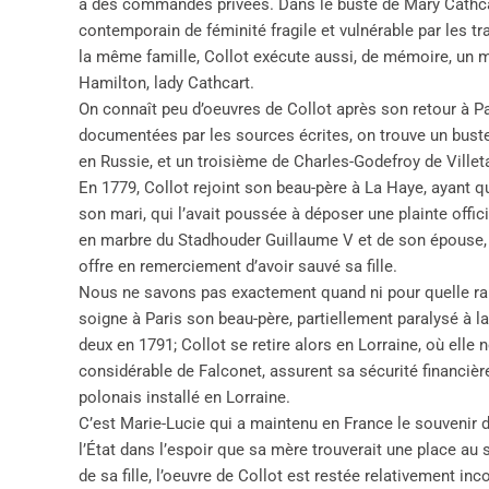
à des commandes privées. Dans le buste de Mary Cathcart,
contemporain de féminité fragile et vulnérable par les tra
la même famille, Collot exécute aussi, de mémoire, un 
Hamilton, lady Cathcart.
On connaît peu d’oeuvres de Collot après son retour à P
documentées par les sources écrites, on trouve un buste 
en Russie, et un troisième de Charles-Godefroy de Ville
En 1779, Collot rejoint son beau-père à La Haye, ayant qui
son mari, qui l’avait poussée à déposer une plainte offic
en marbre du Stadhouder Guillaume V et de son épouse, e
offre en remerciement d’avoir sauvé sa fille.
Nous ne savons pas exactement quand ni pour quelle rais
soigne à Paris son beau-père, partiellement paralysé à l
deux en 1791; Collot se retire alors en Lorraine, où elle 
considérable de Falconet, assurent sa sécurité financière
polonais installé en Lorraine.
C’est Marie-Lucie qui a maintenu en France le souvenir d
l’État dans l’espoir que sa mère trouverait une place au 
de sa fille, l’oeuvre de Collot est restée relativement in