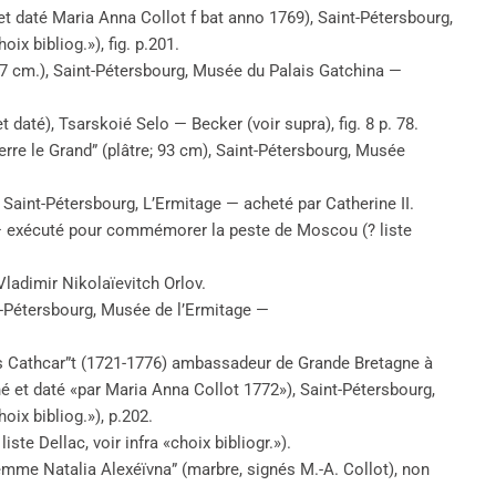
é et daté Maria Anna Collot f bat anno 1769), Saint-Pétersbourg,
ix bibliog.»), fig. p.201.
, 57 cm.), Saint-Pétersbourg, Musée du Palais Gatchina —
et daté), Tsarskoié Selo — Becker (voir supra), fig. 8 p. 78.
erre le Grand” (plâtre; 93 cm), Saint-Pétersbourg, Musée
 Saint-Pétersbourg, L’Ermitage — acheté par Catherine II.
 — exécuté pour commémorer la peste de Moscou (? liste
Vladimir Nikolaïevitch Orlov.
nt-Pétersbourg, Musée de l’Ermitage —
rles Cathcar”t (1721-1776) ambassadeur de Grande Bretagne à
é et daté «par Maria Anna Collot 1772»), Saint-Pétersbourg,
oix bibliog.»), p.202.
iste Dellac, voir infra «choix bibliogr.»).
emme Natalia Alexéïvna” (marbre, signés M.-A. Collot), non