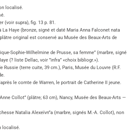
on localisé.
sé.
(voir supra), fig. 13 p. 81.
e à La Haye (bronze, signé et daté Maria Anna Falconet nata
lâtre original est conservé au Musée des Beaux-Arts de
rique-Sophie-Wilhelmine de Prusse, sa femme” (marbre, signé
 (? liste Dellac, voir ”infra” «choix bibliogr.»).
de Russie (terre cuite, 39 cm.), Paris, Musée du Louvre (R.F.
de.
’après le comte de Warren, le portrait de Catherine II jeune.
e-Anne Collot” (plâtre; 63 cm), Nancy, Musée des Beaux-Arts —
uchesse Natalia Alexeïvn”a (marbre, signés M.-A. Collot), non
 localisé.