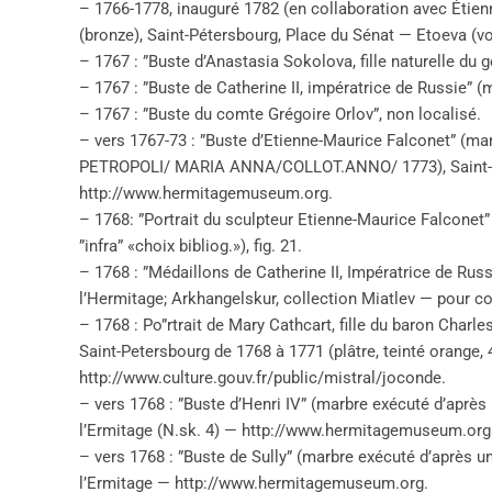
– 1766-1778, inauguré 1782 (en collaboration avec Étien
(bronze), Saint-Pétersbourg, Place du Sénat — Etoeva (voir 
– 1767 : ”Buste d’Anastasia Sokolova, fille naturelle du g
– 1767 : ”Buste de Catherine II, impératrice de Russie” (mar
– 1767 : ”Buste du comte Grégoire Orlov”, non localisé.
– vers 1767-73 : ”Buste d’Etienne-Maurice Falconet” (m
PETROPOLI/ MARIA ANNA/COLLOT.ANNO/ 1773), Saint-Pe
http://www.hermitagemuseum.org.
– 1768: ”Portrait du sculpteur Etienne-Maurice Falconet”
”infra” «choix bibliog.»), fig. 21.
– 1768 : ”Médaillons de Catherine II, Impératrice de Rus
l’Hermitage; Arkhangelskur, collection Miatlev — pour c
– 1768 : Po”rtrait de Mary Cathcart, fille du baron Cha
Saint-Petersbourg de 1768 à 1771 (plâtre, teinté orange, 
http://www.culture.gouv.fr/public/mistral/joconde.
– vers 1768 : ”Buste d’Henri IV” (marbre exécuté d’après
l’Ermitage (N.sk. 4) — http://www.hermitagemuseum.org
– vers 1768 : ”Buste de Sully” (marbre exécuté d’après u
l’Ermitage — http://www.hermitagemuseum.org.