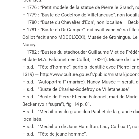
localisés.
– 1776 : ”Petit modèle de la statue de Pierre le Grand”, n
– 1779 : ”Buste de Godefroy de Villetaneuse”, non locali
– 1780 : ”Buste du Chevalier d’Eon”, non localisé — Becker 
– 1781 : ”Buste du Dr Camper”, qui avait vacciné sa fill
Collot fecit anno MDCCLXXXI), Musée de Groningue. Le p
Nancy.
– 1782 : ”Bustes du stadhouder Guillaume V et de Frédé
et daté M.A. Falconet née Collot, 1782-1), Musée de La Haye
– s.d. : ”Tête d’homme”, parfois identifié avec Pierre Ier 
1319) — http://www.culture.gouv.fr/public/mistral/jocon
– s.d. : ”Autoportrait” (marbre), Nancy, Musée — serait, d
– s.d. : ”Buste de Charles-Godefroy de Villetaneuse”.
– s.d. : ”Buste de Pierre-Etienne Falconet, mari de Mari
Becker (voir ”supra”), fig. 14 p. 81.
– s.d. : ”Médaillons du grand-duc Paul et de la grande-d
localisés.
– s.d. : ”Médaillon de Jane Hamilton, Lady Cathcart”, non
– s.d. : ”Tête de jeune homme”.