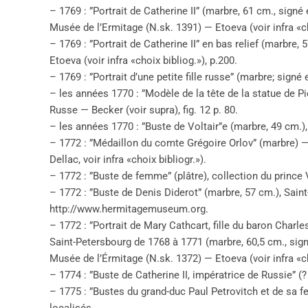
– 1769 : ”Portrait de Catherine II” (marbre, 61 cm., sign
Musée de l’Ermitage (N.sk. 1391) — Etoeva (voir infra «cho
– 1769 : ”Portrait de Catherine II” en bas relief (marbre
Etoeva (voir infra «choix bibliog.»), p.200.
– 1769 : ”Portrait d’une petite fille russe” (marbre; signé 
– les années 1770 : ”Modèle de la tête de la statue de Pi
Russe — Becker (voir supra), fig. 12 p. 80.
– les années 1770 : ”Buste de Voltair”e (marbre, 49 cm.),
– 1772 : ”Médaillon du comte Grégoire Orlov” (marbre)
Dellac, voir infra «choix bibliogr.»).
– 1772 : ”Buste de femme” (plâtre), collection du prince 
– 1772 : ”Buste de Denis Diderot” (marbre, 57 cm.), Sai
http://www.hermitagemuseum.org.
– 1772 : ”Portrait de Mary Cathcart, fille du baron Cha
Saint-Petersbourg de 1768 à 1771 (marbre, 60,5 cm., sign
Musée de l’Érmitage (N.sk. 1372) — Etoeva (voir infra «ch
– 1774 : ”Buste de Catherine II, impératrice de Russie” (? l
– 1775 : ”Bustes du grand-duc Paul Petrovitch et de sa f