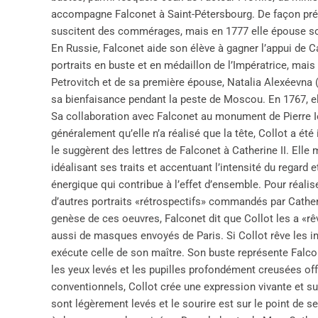
accompagne Falconet à Saint-Pétersbourg. De façon prévis
suscitent des commérages, mais en 1777 elle épouse son 
En Russie, Falconet aide son élève à gagner l’appui de Ca
portraits en buste et en médaillon de l’Impératrice, mais
Petrovitch et de sa première épouse, Natalia Alexéevna
sa bienfaisance pendant la peste de Moscou. En 1767, el
Sa collaboration avec Falconet au monument de Pierre Ier
généralement qu’elle n’a réalisé que la tête, Collot a
le suggèrent des lettres de Falconet à Catherine II. Elle 
idéalisant ses traits et accentuant l’intensité du regard et
énergique qui contribue à l’effet d’ensemble. Pour réalise
d’autres portraits «rétrospectifs» commandés par Catheri
genèse de ces oeuvres, Falconet dit que Collot les a «rêv
aussi de masques envoyés de Paris. Si Collot rêve les im
exécute celle de son maître. Son buste représente Falco
les yeux levés et les pupilles profondément creusées offre
conventionnels, Collot crée une expression vivante et su
sont légèrement levés et le sourire est sur le point de s