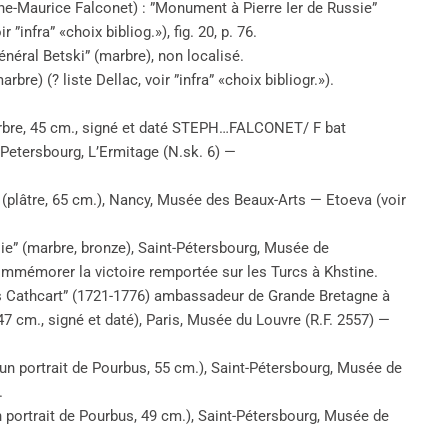
ne-Maurice Falconet) : ”Monument à Pierre Ier de Russie”
”infra” «choix bibliog.»), fig. 20, p. 76.
énéral Betski” (marbre), non localisé.
bre) (? liste Dellac, voir ”infra” «choix bibliogr.»).
arbre, 45 cm., signé et daté STEPH…FALCONET/ F bat
tersbourg, L’Ermitage (N.sk. 6) —
 (plâtre, 65 cm.), Nancy, Musée des Beaux-Arts — Etoeva (voir
sie” (marbre, bronze), Saint-Pétersbourg, Musée de
ommémorer la victoire remportée sur les Turcs à Khstine.
rles Cathcart” (1721-1776) ambassadeur de Grande Bretagne à
47 cm., signé et daté), Paris, Musée du Louvre (R.F. 2557) —
 un portrait de Pourbus, 55 cm.), Saint-Pétersbourg, Musée de
.
n portrait de Pourbus, 49 cm.), Saint-Pétersbourg, Musée de