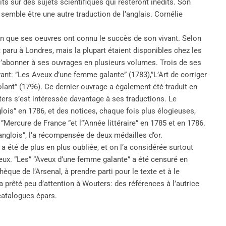
s sur des sujets scientifiques qui resteront inédits. Son
 semble être une autre traduction de l’anglais. Cornélie
in que ses oeuvres ont connu le succès de son vivant. Selon
t paru à Londres, mais la plupart étaient disponibles chez les
t s’abonner à ses ouvrages en plusieurs volumes. Trois de ses
ivant: ”Les Aveux d’une femme galante” (1783),”L’Art de corriger
lant” (1796). Ce dernier ouvrage a également été traduit en
ters s’est intéressée davantage à ses traductions. Le
lois” en 1786, et des notices, chaque fois plus élogieuses,
”Mercure de France ”et l”’Année littéraire” en 1785 et en 1786.
anglois”, l’a récompensée de deux médailles d’or.
 a été de plus en plus oubliée, et on l’a considérée surtout
eux. ”Les” ”Aveux d’une femme galante” a été censuré en
èque de l’Arsenal, à prendre parti pour le texte et à le
 a prêté peu d’attention à Wouters: des références à l’autrice
catalogues épars.