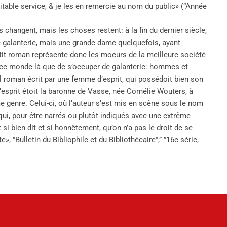
itable service, & je les en remercie au nom du public» (”Année
hangent, mais les choses restent: à la fin du dernier siècle,
e galanterie, mais une grande dame quelquefois, ayant
etit roman représente donc les moeurs de la meilleure société
n ce monde-là que de s’occuper de galanterie: hommes et
l roman écrit par une femme d’esprit, qui possédoit bien son
d’esprit étoit la baronne de Vasse, née Cornélie Wouters, à
genre. Celui-ci, où l’auteur s’est mis en scène sous le nom
ui, pour être narrés ou plutôt indiqués avec une extrême
si bien dit et si honnêtement, qu’on n’a pas le droit de se
 ”Bulletin du Bibliophile et du Bibliothécaire”,” ”16e série,