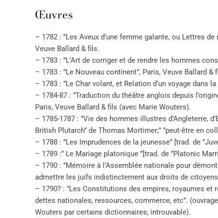
Œuvres
– 1782 : ”Les Aveux d’une femme galante, ou Lettres de 
Veuve Ballard & fils.
– 1783 : ”L’Art de corriger et de rendre les hommes const
– 1783 : ”Le Nouveau continent”, Paris, Veuve Ballard & fi
– 1783 : ”Le Char volant, et Relation d’un voyage dans la l
– 1784-87 : ”Traduction du théâtre anglois depuis l’origi
Paris, Veuve Ballard & fils (avec Marie Wouters).
– 1785-1787 : ”Vie des hommes illustres d’Angleterre, d’E
British Plutarch” de Thomas Mortimer;” ”peut-être en col
– 1788 : ”Les Imprudences de la jeunesse” [trad. de ”Juve
– 1789 :” Le Mariage platonique ”[trad. de ”Platonic Mar
– 1790 : ”Mémoire à l’Assemblée nationale pour démontre
admettre les juifs indistinctement aux droits de citoyens
– 1790? : ”Les Constitutions des empires, royaumes et ré
dettes nationales, ressources, commerce, etc”. (ouvrag
Wouters par certains dictionnaires; introuvable).