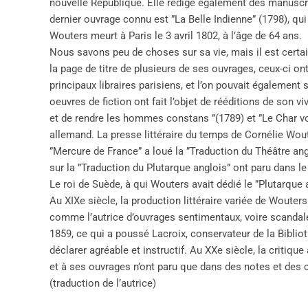
nouvelle République. Elle rédige également des manuscrit
dernier ouvrage connu est ”La Belle Indienne” (1798), qui
Wouters meurt à Paris le 3 avril 1802, à l’âge de 64 ans.
Nous savons peu de choses sur sa vie, mais il est certa
la page de titre de plusieurs de ses ouvrages, ceux-ci on
principaux libraires parisiens, et l’on pouvait égalemen
oeuvres de fiction ont fait l’objet de rééditions de son v
et de rendre les hommes constans ”(1789) et ”Le Char vo
allemand. La presse littéraire du temps de Cornélie Wou
”Mercure de France” a loué la ”Traduction du Théâtre ang
sur la ”Traduction du Plutarque anglois” ont paru dans le 
Le roi de Suède, à qui Wouters avait dédié le ”Plutarque 
Au XIXe siècle, la production littéraire variée de Wouters
comme l’autrice d’ouvrages sentimentaux, voire scandal
1859, ce qui a poussé Lacroix, conservateur de la Biblioth
déclarer agréable et instructif. Au XXe siècle, la critique
et à ses ouvrages n’ont paru que dans des notes et des 
(traduction de l’autrice)