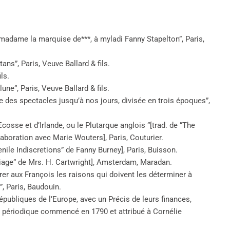
madame la marquise de***, à myladi Fanny Stapelton”, Paris,
ans”, Paris, Veuve Ballard & fils.
ls.
une”, Paris, Veuve Ballard & fils.
ne des spectacles jusqu’à nos jours, divisée en trois époques”,
cosse et d’Irlande, ou le Plutarque anglois ”[trad. de ”The
laboration avec Marie Wouters], Paris, Couturier.
nile Indiscretions” de Fanny Burney], Paris, Buisson.
riage” de Mrs. H. Cartwright], Amsterdam, Maradan.
r aux François les raisons qui doivent les déterminer à
”, Paris, Baudouin.
publiques de l’Europe, avec un Précis de leurs finances,
e périodique commencé en 1790 et attribué à Cornélie