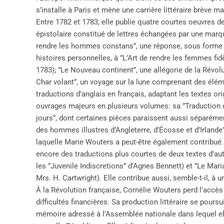
s’installe à Paris et mène une carrière littéraire brève ma
Entre 1782 et 1783, elle publie quatre courtes oeuvres d
épistolaire constitué de lettres échangées par une marqu
rendre les hommes constans”, une réponse, sous forme 
histoires personnelles, à ”L’Art de rendre les femmes fid
1783); ”Le Nouveau continent”, une allégorie de la Révo
Char volant”, un voyage sur la lune comprenant des élém
traductions d’anglais en français, adaptant les textes or
ouvrages majeurs en plusieurs volumes: sa ”Traduction d
jours”, dont certaines pièces paraissent aussi séparémen
des hommes illustres d’Angleterre, d’Écosse et d’Irlande
laquelle Marie Wouters a peut-être également contribué.
encore des traductions plus courtes de deux textes d’au
les ”Juvenile Indiscretions” d’Agnes Bennett) et ”Le Mar
Mrs. H. Cartwright). Elle contribue aussi, semble-t-il, à 
À la Révolution française, Cornélie Wouters perd l’accès
difficultés financières. Sa production littéraire se pours
mémoire adressé à l’Assemblée nationale dans lequel elle