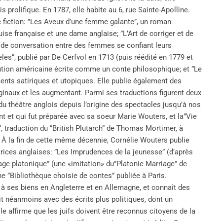
is prolifique. En 1787, elle habite au 6, rue Sainte-Apolline.
e fiction: ”Les Aveux d’une femme galante”, un roman
ise française et une dame anglaise; ”L’Art de corriger et de
de conversation entre des femmes se confiant leurs
èles”, publié par De Cerfvol en 1713 (puis réédité en 1779 et
lution américaine écrite comme un conte philosophique; et ”Le
ents satiriques et utopiques. Elle publie également des
iginaux et les augmentant. Parmi ses traductions figurent deux
u théâtre anglois depuis l’origine des spectacles jusqu’à nos
t et qui fut préparée avec sa soeur Marie Wouters, et la”Vie
”, traduction du ”British Plutarch” de Thomas Mortimer, à
 À la fin de cette même décennie, Cornélie Wouters publie
trices anglaises: ”Les Imprudences de la jeunesse” (d’après
iage platonique” (une «imitation» du”Platonic Marriage” de
une ”Bibliothèque choisie de contes” publiée à Paris.
 à ses biens en Angleterre et en Allemagne, et connaît des
uit néanmoins avec des écrits plus politiques, dont un
 affirme que les juifs doivent être reconnus citoyens de la