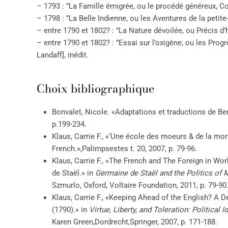
– 1793 : ”La Famille émigrée, ou le procédé généreux, Co
– 1798 : ”La Belle Indienne, ou les Aventures de la petite-
– entre 1790 et 1802? : ”La Nature dévoilée, ou Précis d’h
– entre 1790 et 1802? : ”Essai sur l’oxigène, ou les Prog
Landaff], inédit.
Choix bibliographique
Bonvalet, Nicole. «Adaptations et traductions de Be
p.199-234.
Klaus, Carrie F., «‘Une école des moeurs & de la mo
French.»,Palimpsestes t. 20, 2007, p. 79-96.
Klaus, Carrie F., «The French and The Foreign in Wo
de Staël.» in
Germaine de Staël and the Politics of 
Szmurlo, Oxford, Voltaire Foundation, 2011, p. 79-90
Klaus, Carrie F., «Keeping Ahead of the English? A
(1790).» in
Virtue, Liberty, and Toleration: Politica
Karen Green,Dordrecht,Springer, 2007, p. 171-188.