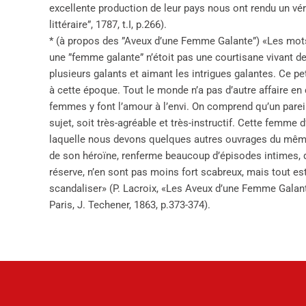
excellente production de leur pays nous ont rendu un vér
littéraire”, 1787, t.I, p.266).
* (à propos des ”Aveux d’une Femme Galante”) «Les mots c
une ”femme galante” n’étoit pas une courtisane vivant d
plusieurs galants et aimant les intrigues galantes. Ce p
à cette époque. Tout le monde n’a pas d’autre affaire e
femmes y font l’amour à l’envi. On comprend qu’un parei
sujet, soit très-agréable et très-instructif. Cette femme 
laquelle nous devons quelques autres ouvrages du même 
de son héroïne, renferme beaucoup d’épisodes intimes, q
réserve, n’en sont pas moins fort scabreux, mais tout est 
scandaliser» (P. Lacroix, «Les Aveux d’une Femme Galante»,
Paris, J. Techener, 1863, p.373-374).