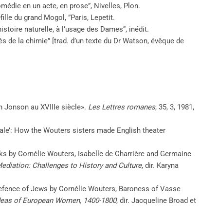
médie en un acte, en prose”, Nivelles, Plon.
fille du grand Mogol, ”Paris, Lepetit.
istoire naturelle, à l’usage des Dames”, inédit.
rès de la chimie” [trad. d’un texte du Dr Watson, évêque de
n Jonson au XVIIIe siècle».
Les Lettres romanes
, 35, 3, 1981,
rale’: How the Wouters sisters made English theater
rks by Cornélie Wouters, Isabelle de Charrière and Germaine
Mediation: Challenges to History and Culture
, dir. Karyna
.
 Defence of Jews by Cornélie Wouters, Baroness of Vasse
l Ideas of European Women, 1400-1800
, dir. Jacqueline Broad et