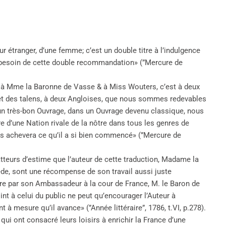
r étranger, d’une femme; c’est un double titre à l’indulgence
oit besoin de cette double recommandation» (”Mercure de
st à Mme la Baronne de Vasse & à Miss Wouters, c’est à deux
é et des talens, à deux Angloises, que nous sommes redevables
 un très-bon Ouvrage, dans un Ouvrage devenu classique, nous
e d’une Nation rivale de la nôtre dans tous les genres de
s achevera ce qu’il a si bien commencé» (”Mercure de
tteurs d’estime que l’auteur de cette traduction, Madame la
de, sont une récompense de son travail aussi juste
ettre par son Ambassadeur à la cour de France, M. le Baron de
oint à celui du public ne peut qu’encourager l’Auteur à
 à mesure qu’il avance» (”Année littéraire”, 1786, t.VI, p.278).
qui ont consacré leurs loisirs à enrichir la France d’une