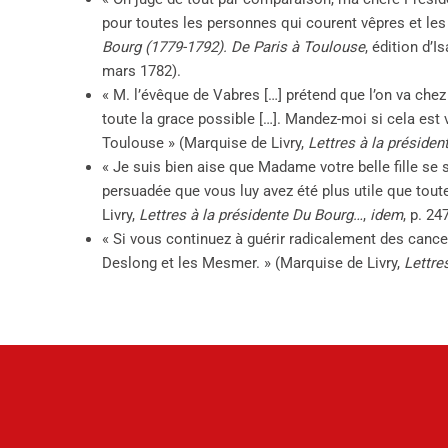
pour toutes les personnes qui courent vêpres et les
Bourg (1779-1792). De Paris à Toulouse
, édition d’I
mars 1782).
« M. l’évêque de Vabres […] prétend que l’on va chez
toute la grace possible […]. Mandez-moi si cela est vr
Toulouse » (Marquise de Livry,
Lettres à la préside
« Je suis bien aise que Madame votre belle fille se
persuadée que vous luy avez été plus utile que tou
Livry,
Lettres à la présidente Du Bourg…
,
idem
, p. 2
« Si vous continuez à guérir radicalement des canc
Deslong et les Mesmer. » (Marquise de Livry,
Lettre