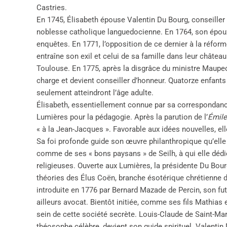
Castries.
En 1745, Élisabeth épouse Valentin Du Bourg, conseiller
noblesse catholique languedocienne. En 1764, son époux
enquêtes. En 1771, l’opposition de ce dernier à la réfor
entraîne son exil et celui de sa famille dans leur chât
Toulouse. En 1775, après la disgrâce du ministre Maupeo
charge et devient conseiller d’honneur. Quatorze enfant
seulement atteindront l’âge adulte.
Élisabeth, essentiellement connue par sa correspondance,
Lumières pour la pédagogie. Après la parution de l’
Émile
« à la Jean-Jacques ». Favorable aux idées nouvelles, elle
Sa foi profonde guide son œuvre philanthropique qu’elle
comme de ses « bons paysans » de Seilh, à qui elle déd
religieuses. Ouverte aux Lumières, la présidente Du Bour
théories des Élus Coën, branche ésotérique chrétienne de 
introduite en 1776 par Bernard Mazade de Percin, son fut
ailleurs avocat. Bientôt initiée, comme ses fils Mathias
sein de cette société secrète. Louis-Claude de Saint-Marti
théosophe célèbre, devient son guide spirituel. Valentin