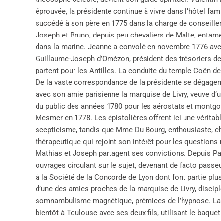
éprouvée, la présidente continue à vivre dans l’hôtel fam
succédé à son père en 1775 dans la charge de conseiller 
Joseph et Bruno, depuis peu chevaliers de Malte, entament
dans la marine. Jeanne a convolé en novembre 1776 avec
Guillaume-Joseph d’Omézon, président des trésoriers de
partent pour les Antilles. La conduite du temple Coën d
De la vaste correspondance de la présidente se dégagen
avec son amie parisienne la marquise de Livry, veuve d’u
du public des années 1780 pour les aérostats et montgol
Mesmer en 1778. Les épistolières offrent ici une véritab
scepticisme, tandis que Mme Du Bourg, enthousiaste, che
thérapeutique qui rejoint son intérêt pour les questions
Mathias et Joseph partagent ses convictions. Depuis Par
ouvrages circulant sur le sujet, devenant de facto pas
à la Société de la Concorde de Lyon dont font partie pl
d’une des amies proches de la marquise de Livry, disci
somnambulisme magnétique, prémices de l’hypnose. La pr
bientôt à Toulouse avec ses deux fils, utilisant le b