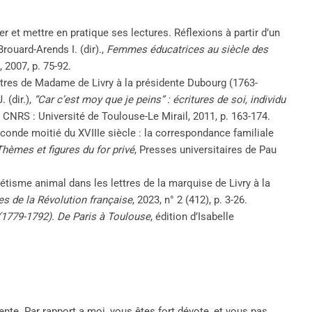
er et mettre en pratique ses lectures. Réflexions à partir d’un
rouard-Arends I. (dir).,
Femmes éducatrices au siècle des
 2007, p. 75-92.
lettres de Madame de Livry à la présidente Dubourg (1763-
 (dir.),
“Car c’est moy que je peins” : écritures de soi, individu
, CNRS : Université de Toulouse-Le Mirail, 2011, p. 163-174.
econde moitié du XVIIIe siècle : la correspondance familiale
Thèmes et figures du for privé
, Presses universitaires de Pau
étisme animal dans les lettres de la marquise de Livry à la
es de la Révolution française
, 2023, n° 2 (412), p. 3-26.
 (1779-1792). De Paris à Toulouse
, édition d’Isabelle
nte. Par rapport a moi, vous êtes fort dévote, et vous pas,