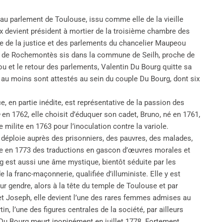
 au parlement de Toulouse, issu comme elle de la vieille
 devient président à mortier de la troisième chambre des
me de la justice et des parlements du chancelier Maupeou
eau de Rochemontès sis dans la commune de Seilh, proche de
u et le retour des parlements, Valentin Du Bourg quitte sa
s au moins sont attestés au sein du couple Du Bourg, dont six
 en partie inédite, est représentative de la passion des
en 1762, elle choisit d’éduquer son cadet, Bruno, né en 1761,
 milite en 1763 pour l’inoculation contre la variole.
 déploie auprès des prisonniers, des pauvres, des malades,
ie en 1773 des traductions en gascon d’œuvres morales et
g est aussi une âme mystique, bientôt séduite par les
la franc-maçonnerie, qualifiée d’illuministe. Elle y est
ur gendre, alors à la tête du temple de Toulouse et par
 et Joseph, elle devient l’une des rares femmes admises au
n, l’une des figures centrales de la société, par ailleurs
 Du Bourg meurt inopinément en juillet 1778. Fortement