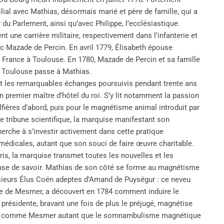
ilial avec Mathias, désormais marié et père de famille, qui a
du Parlement, ainsi qu’avec Philippe, l’ecclésiastique.
 une carrière militaire, respectivement dans l’infanterie et
 Mazade de Percin. En avril 1779, Élisabeth épouse
 France à Toulouse. En 1780, Mazade de Percin et sa famille
e Toulouse passe à Mathias.
t les remarquables échanges poursuivis pendant trente ans
n premier maître d’hôtel du roi. S’y lit notamment la passion
fières d’abord, puis pour le magnétisme animal introduit par
le tribune scientifique, la marquise manifestant son
rche à s’investir activement dans cette pratique
 médicales, autant que son souci de faire œuvre charitable.
is, la marquise transmet toutes les nouvelles et les
seuse de savoir. Mathias de son côté se forme au magnétisme
usieurs Élus Coën adeptes d’Amand de Puységur : ce neveu
ple de Mesmer, a découvert en 1784 comment induire le
ésidente, bravant une fois de plus le préjugé, magnétise
aquet comme Mesmer autant que le somnambulisme magnétique