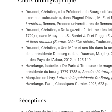
Choix bibliographique
Dousset, Christine, « La Présidente du Bourg : diffus
exemple toulousain », dans Plagnol-Diéval, M.-E. et B
Lumières
, Rennes, Presses universitaires de Rennes,
Dousset, Christine, « De la gazette à l’intime : les 
1792) », dans Mouysset, S., Bardet J.-P. et Ruggiu F.-J.
et liens sociaux (Europe, XVe-XXe siècle)
, Toulouse
Dousset, Christine, « Une Mère et ses fils dans la s
de la présidente Dubourg », dans Daumas, M. (dir.),
et des Pays de l’Adour, 2012, p. 125-140.
Havelange, Isabelle, « De Paris à Toulouse : le magn
présidente du bourg, 1779-1788 »,
Annales historiqu
Marquise de Livry,
Lettres à la présidente Du Bourg
Havelange. Paris, Classiques Garnier, 2023, 623 p.
Réceptions
« On juge de tout par comparaison, ma chère Préside