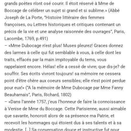
grands poètes n’ont osé courir. Il étoit réservé à Mme de
Boccage de célébrer un sujet si grand et si sublime.» (Abbé
Joseph de La Porte, ”Histoire littéraire des femmes
françoises, ou Lettres historiques et critiques contenant un
précis de la vie et une analyse raisonnée des ouvrages”, Paris,
Lacombe, 1769, p.491)
– «Mme Dubocage n’est plus! Muses pleurez! Graces donnez
des larmes à celle qui fut semblable à vous, à celle dont les
traits, effacés par la main impitoyable du tems, vous
rappelaient encore. Hélas! elle a cessé de vivre; que dis-je? de
souffrir. Ses écrits vivront toujours! sa mémoire ne cessera
point d’être chère aux coeurs sensibles; elle n’est point perdue
pour eux!» (”A la mémoire de Mme Dubocage par Mme Fanny
Beauharnais”, Paris, Richard, 1802)
– «Dans l’année 1757, j’eus l’honneur de faire la connoissance
à Venise de Mme du Boccage. Cette Parisienne, aussi aimable
que savante, honoroit alors de sa présence ma Patrie, et
recevoit les hommages qui étoient dus à ses talents et à sa
modestie. […] Sa conversation douce et instructive fut pour