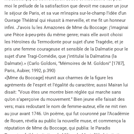
moi le prélude de la satisfaction que devoit me causer un jour
le séjour de Paris, et sa vue m’inspira sur-le-champ l’idée d’un
Ouvrage Théâtral qui réussit à merveille, et me fit un honneur
infini. J’avois lu les Amazones de Mme du Boccage: j’imaginai
une Pièce à-peu-près du même genre; mais elle avoit choisi
les Héroïnes du Termodonte pour sujet d’une Tragédie, et je
pris une femme courageuse et sensible de la Dalmatie pour le
sujet d’une Tragi-Comédie, que j’intitulai la Dalmatina (la
Dalmate).» (Carlo Goldoni, ”Mémoires de M. Goldoni” [1787],
Paris, Aubier, 1992, p.390)
«[Mme du Boccage] réunit aux charmes de la figure les
agréments de l’esprit et l’égalité du caractère; aussi Mairan lui
disait: “Vous êtes une montre bien réglée qui marche sans
qu’on s’aperçoive du mouvement.” Bien jeune elle faisait des
vers; mais redoutant le nom de femme-auteur, elle ne mit rien
au jour avant 1746. Un poëme, qui fut couronné par l’Académie
de Rouen, révéla au public la nouvelle muse, et commença la
réputation de Mme du Boccage, qui publia: le Paradis