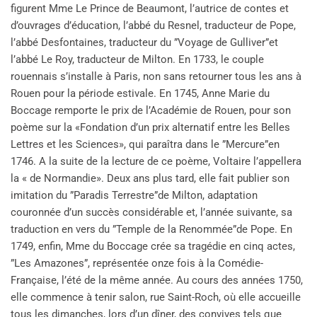
figurent Mme Le Prince de Beaumont, l’autrice de contes et
d’ouvrages d’éducation, l’abbé du Resnel, traducteur de Pope,
l’abbé Desfontaines, traducteur du ”Voyage de Gulliver”et
l’abbé Le Roy, traducteur de Milton. En 1733, le couple
rouennais s’installe à Paris, non sans retourner tous les ans à
Rouen pour la période estivale. En 1745, Anne Marie du
Boccage remporte le prix de l’Académie de Rouen, pour son
poème sur la «Fondation d’un prix alternatif entre les Belles
Lettres et les Sciences», qui paraîtra dans le ”Mercure”en
1746. A la suite de la lecture de ce poème, Voltaire l’appellera
la « de Normandie». Deux ans plus tard, elle fait publier son
imitation du ”Paradis Terrestre”de Milton, adaptation
couronnée d’un succès considérable et, l’année suivante, sa
traduction en vers du ”Temple de la Renommée”de Pope. En
1749, enfin, Mme du Boccage crée sa tragédie en cinq actes,
”Les Amazones”, représentée onze fois à la Comédie-
Française, l’été de la même année. Au cours des années 1750,
elle commence à tenir salon, rue Saint-Roch, où elle accueille
tous les dimanches, lors d’un dîner, des convives tels que