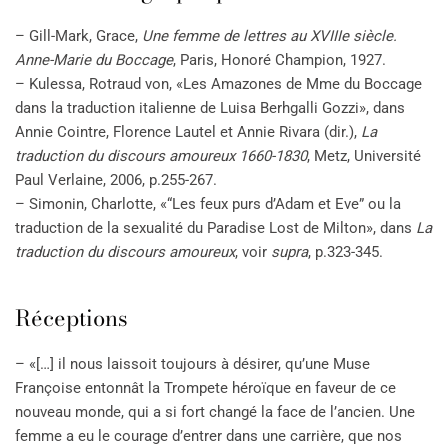
– Gill-Mark, Grace,
Une femme de lettres au XVIIIe siècle.
Anne-Marie du Boccage
, Paris, Honoré Champion, 1927.
– Kulessa, Rotraud von, «Les Amazones de Mme du Boccage
dans la traduction italienne de Luisa Berhgalli Gozzi», dans
Annie Cointre, Florence Lautel et Annie Rivara (dir.),
La
traduction du discours amoureux 1660-1830
, Metz, Université
Paul Verlaine, 2006, p.255-267.
– Simonin, Charlotte, «“Les feux purs d’Adam et Eve” ou la
traduction de la sexualité du Paradise Lost de Milton», dans
La
traduction du discours amoureux
, voir
supra
, p.323-345.
Réceptions
– «[…] il nous laissoit toujours à désirer, qu’une Muse
Françoise entonnât la Trompete héroïque en faveur de ce
nouveau monde, qui a si fort changé la face de l’ancien. Une
femme a eu le courage d’entrer dans une carrière, que nos