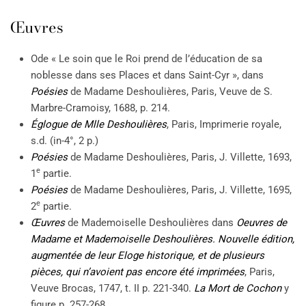
Œuvres
Ode « Le soin que le Roi prend de l’éducation de sa
noblesse dans ses Places et dans Saint-Cyr », dans
Poésies
de Madame Deshoulières, Paris, Veuve de S.
Marbre-Cramoisy, 1688, p. 214.
Églogue de Mlle Deshoulières
, Paris, Imprimerie royale,
s.d. (in-4°, 2 p.)
Poésies
de Madame Deshoulières, Paris, J. Villette, 1693,
e
1
partie.
Poésies
de Madame Deshoulières, Paris, J. Villette, 1695,
e
2
partie.
Œuvres
de Mademoiselle Deshoulières dans
Oeuvres
de
Madame et Mademoiselle Deshoulières. Nouvelle édition,
augmentée de leur Eloge historique, et de plusieurs
pièces, qui n’avoient pas encore été imprimées
, Paris,
Veuve Brocas, 1747, t. II p. 221-340.
La Mort de Cochon
y
figure p. 257-268.