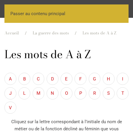
Passer au contenu principal
Accueil
La guerre des mots
Les mots de A à Z
Les mots de A à Z
A
B
C
D
E
F
G
H
I
J
L
M
N
O
P
R
S
T
V
Cliquez sur la lettre correspondant à l’initiale du nom de
métier ou de la fonction décliné au féminin que vous