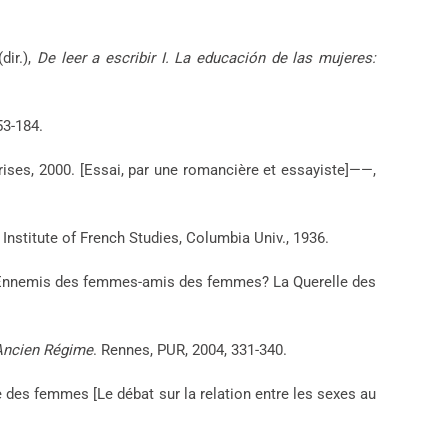
ir.),
De leer a escribir I. La educación de las mujeres:
53-184.
rises, 2000. [Essai, par une romancière et essayiste]——,
 Institute of French Studies, Columbia Univ., 1936.
Ennemis des femmes-amis des femmes? La Querelle des
’Ancien Régime
. Rennes, PUR, 2004, 331-340.
e des femmes [Le débat sur la relation entre les sexes au