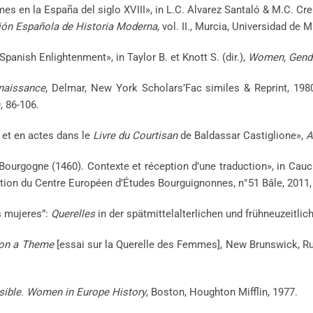
s en la España del siglo XVIII», in L.C. Alvarez Santaló & M.C. Cre
ción Española de Historia Moderna
, vol. II., Murcia, Universidad de 
Spanish Enlightenment», in Taylor B. et Knott S. (dir.),
Women, Gende
naissance
, Delmar, New York Scholars’Fac similes & Reprint, 19
, 86-106.
 et en actes dans le
Livre du Courtisan
de Baldassar Castiglione»,
A
Bourgogne (1460). Contexte et réception d’une traduction», in Cauch
ation du Centre Européen d’Études Bourguignonnes, n°51 Bâle, 2011,
s mujeres”:
Querelles
in der spätmittelalterlichen und frühneuzeitl
 on a Theme
[essai sur la Querelle des Femmes], New Brunswick, Rut
ible. Women in Europe History
, Boston, Houghton Mifflin, 1977.