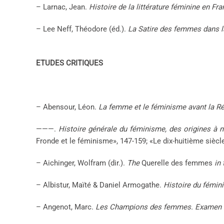
– Larnac, Jean.
Histoire de la littérature féminine en Fr
– Lee Neff, Théodore (éd.).
La Satire des femmes dans l
ETUDES CRITIQUES
– Abensour, Léon.
La femme et le féminisme avant la Ré
———.
Histoire générale du féminisme, des origines à n
Fronde et le féminisme», 147-159; «Le dix-huitième siècle
– Aichinger, Wolfram (dir.).
The
Querelle des femmes
in 
– Albistur, Maïté & Daniel Armogathe.
Histoire du fémin
– Angenot, Marc.
Les Champions des femmes. Examen du