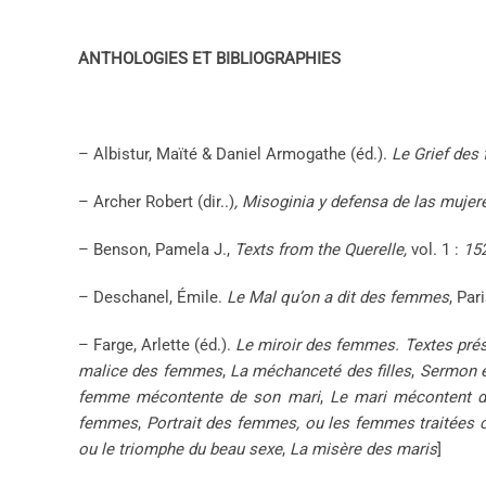
ANTHOLOGIES ET BIBLIOGRAPHIES
– Albistur, Maïté & Daniel Armogathe (éd.).
Le Grief des
– Archer
Robert (dir..)
, Misoginia y defensa de las mujer
– Benson, Pamela J.,
Texts from the Querelle,
vol. 1 :
15
– Deschanel, Émile.
Le Mal qu’on a dit des femmes
, Par
– Farge, Arlette (éd.).
Le miroir des femmes. Textes prés
malice des femmes
,
La méchanceté des filles
,
Sermon e
femme mécontente de son mari
,
Le mari mécontent 
femmes
,
Portrait des femmes, ou les femmes traitées 
ou le triomphe du beau sexe
,
La misère des maris
]