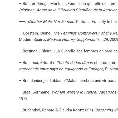
– Bolufer Peruga, Mónica. «Ecos de la querelle des femme
Régimen. Actas de la II Reunión Científica de la Asocia
——, «
Neither Male, Nor Female:
Rational Equality in the 
– Borstein, Diane.
The Feminist Controversy of the Re
Modern Spain»,
Medical History. Supplements,
t.29, 2009
– Bottineau, Claire. «La Querelle des femmes en paroles
– Bousmar, Éric. «Le
Triunfo de las donas
et la cour de 
marchands entre pays bourguignons et Espagne
, Public
– Brandenberger, Tobias. «“Malas hembras und virtuosa
– Brée, Germaine.
Women Writers in France. Variations
1973.
– Bridenthal, Renate & Claudia Koonz (dir.).
Becoming Vis