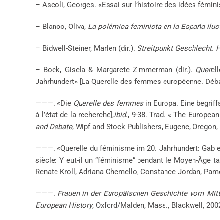
– Ascoli, Georges. «Essai sur l’histoire des idées fémini
– Blanco, Oliva,
La polémica feminista en la España ilus
– Bidwell-Steiner, Marlen (dir.).
Streitpunkt Geschlecht. 
– Bock, Gisela & Margarete Zimmerman (dir.).
Quer
el
Jahrhundert» [La Querelle des femmes européenne. Débats 
———. «Die
Querelle des femmes
in Europa. Eine begrif
à l’état de la recherche],
ibid
., 9-38. Trad. « The Europea
and Debate
, Wipf and Stock Publishers, Eugene, Oregon,
———. «Querelle du féminisme im 20. Jahrhundert: Gab e
siècle: Y eut-il un “féminisme” pendant le Moyen-Âge ta
Renate Kroll, Adriana Chemello, Constance Jordan, Pam
———.
Frauen in der Europäischen Geschichte vom Mitte
European History
, Oxford/Malden, Mass., Blackwell, 200