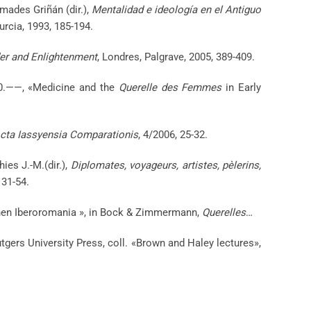
mades Griñán (dir.),
Mentalidad e ideología en el Antiguo
Murcia, 1993, 185-194.
r and Enlightenment
, Londres, Palgrave, 2005, 389-409.
80.——, «Medicine and the
Querelle des Femmes
in Early
cta Iassyensia Comparationis
, 4/2006, 25-32.
ies J.-M.(dir.),
Diplomates, voyageurs, artistes, pèlerins,
 31-54.
ichen Iberoromania », in Bock & Zimmermann,
Querelles
…
gers University Press, coll. «Brown and Haley lectures»,