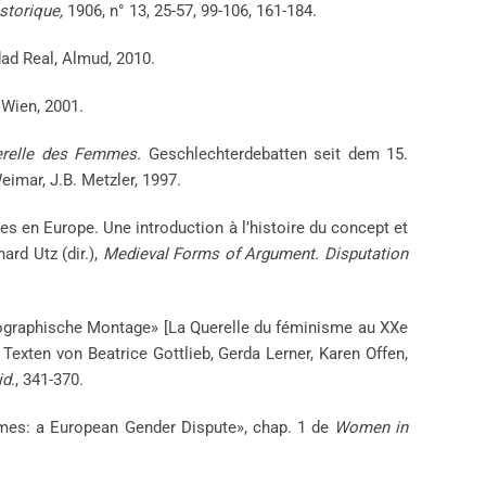
storique,
1906, n° 13, 25-57, 99-106, 161-184.
dad Real, Almud, 2010.
, Wien, 2001.
erelle des Femmes.
Geschlechterdebatten seit dem 15.
eimar, J.B. Metzler, 1997.
s en Europe. Une introduction à l’histoire du concept et
ard Utz (dir.),
Medieval Forms of Argument. Disputation
iographische Montage» [La Querelle du féminisme au XXe
Texten von Beatrice Gottlieb, Gerda Lerner, Karen Offen,
id
., 341-370.
mes: a European Gender Dispute», chap. 1 de
Women in