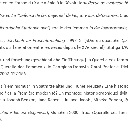
stes en France du XVIe siècle à la Révolution»,
Revue de synthèse hi
trada. La “Defensa de las mujeres” de Feijoo y sus detractores
, Ciu
Historische Stationen der
Querelle des femmes
in der Iberoromania
les
, Jahrbuch für Frauenforschung
, 1997, 2. («Die europäische
Qu
sur la relation entre les sexes depuis le XVe siècle]), Stuttgart/W
fs- und forschungsgeschichtliche
Einführung» [La Querelle des femme
n Querelle des Femmes », in Georgiana Donavin, Carol Poster et Rich
 2002, 127-156.
s “Feminismus” in Spätmittelalter und Früher Neuzeit? Eine histor
rdif et la Première modernité? Un montage historiographique] (Mit 
ela Joseph Benson, Jane Rendall, Juliane Jacobi, Mineke Bosch),
ib
lalter bis zur Gegenwart
, München 2000. Trad. «Querelle des fem
2.