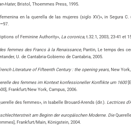
n-Hater
, Bristol, Thoemmes Press, 1995.
emenina en la querella de las mujeres (siglo XV)», in Segura C. (d
–
97.
iptions of Feminine Authority»,
La coronica
, t.32.1, 2003, 23-41 et 1
 des femmes des Francs à la Renaissance
, Pantin, Le temps des ce
antander, U. de Cantabria-Gobierno de Cantabria, 2005.
ench Literature of Fifteenth Century : the opening years
, New York,
erelle des femmes im Kontext konfessioneller Konflikte um 1600
[
600], Frankfurt/New York, Campus, 2006.
a querelle des femmes»,
in Isabelle Brouard-Arends (dir.).
Lectrices d
schlechterstreit am Beginn der europäischen Moderne. Die
Querell
 femmes]
,
Frankfurt/Main, Königstein, 2004.