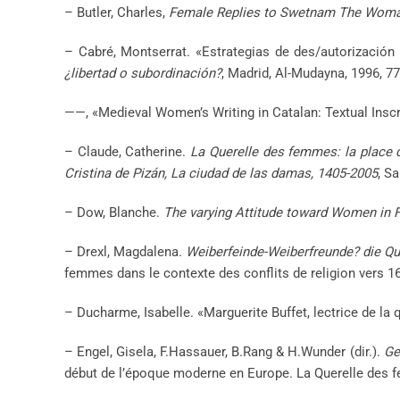
– Butler, Charles,
Female Replies to Swetnam The Woma
– Cabré, Montserrat. «Estrategias de des/autorización f
¿libertad o subordinación?
, Madrid, Al-Mudayna, 1996, 77
——, «Medieval Women’s Writing in Catalan: Textual Inscr
– Claude, Catherine.
La Querelle des femmes: la place
Cristina de Pizán, La ciudad de las damas, 1405-2005
, S
– Dow, Blanche.
The varying Attitude toward Women in Fr
– Drexl, Magdalena.
Weiberfeinde-Weiberfreunde? die Qu
femmes dans le contexte des conflits de religion vers 1
– Ducharme, Isabelle. «Marguerite Buffet, lectrice de l
– Engel, Gisela, F.Hassauer, B.Rang & H.Wunder (dir.).
Ge
début de l’époque moderne en Europe. La Querelle des