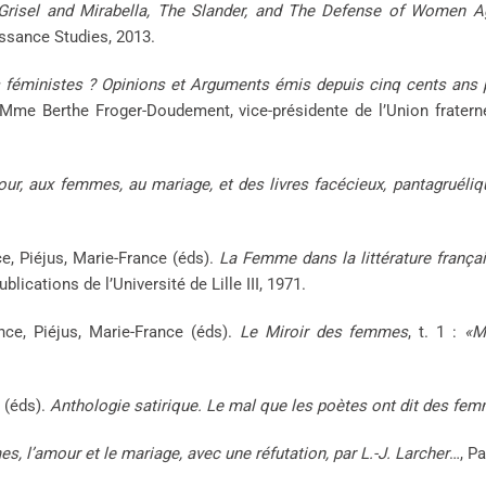
Grisel and Mirabella, The Slander, and The Defense of Women Aga
ssance Studies, 2013.
féministes ? Opinions et Arguments émis depuis cinq cents ans p
Mme Berthe Froger-Doudement, vice-présidente de l’Union fratern
our, aux femmes, au mariage, et des livres facécieux, pantagruéliq
ce, Piéjus, Marie-France (éds).
La Femme dans la littérature françai
Publications de l’Université de Lille III, 1971.
ence, Piéjus, Marie-France (éds).
Le Miroir des femmes
, t. 1 :
«M
 (éds).
Anthologie satirique. Le mal que les poètes ont dit des fe
es, l’amour et le mariage, avec une réfutation, par L.-J. Larcher
…, Pa