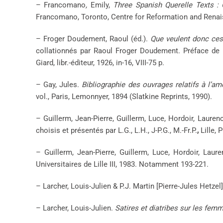
– Francomano
,
Emily,
Three Spanish Querelle Texts : 
Francomano, Toronto, Centre for Reformation and Renai
– Froger Doudement, Raoul (éd.).
Que veulent donc ces 
collationnés par Raoul Froger Doudement. Préface de 
Giard, libr.-éditeur, 1926, in-16, VIII-75 p.
– Gay, Jules.
Bibliographie des ouvrages relatifs à l’am
vol., Paris, Lemonnyer, 1894 (Slatkine Reprints, 1990).
– Guillerm, Jean-Pierre, Guillerm, Luce, Hordoir, Lauren
choisis et présentés par L.G., L.H., J-P.G., M.-Fr.P.
,
Lille, 
– Guillerm, Jean-Pierre, Guillerm, Luce, Hordoir, Laur
Universitaires de Lille III, 1983. Notamment 193-221.
– Larcher, Louis-Julien & P.J. Martin [Pierre-Jules Hetzel]
– Larcher, Louis-Julien.
Satires et diatribes sur les femm