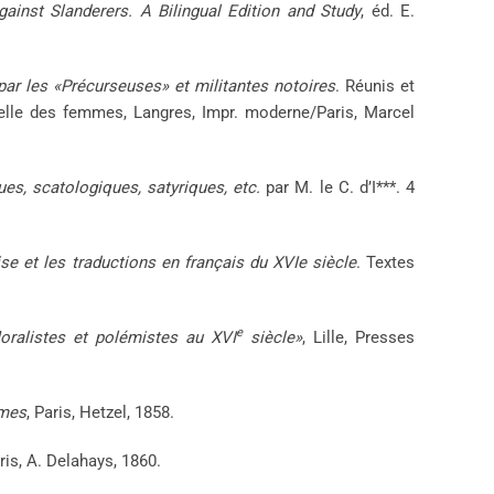
inst Slanderers. A Bilingual Edition and Study
, éd. E.
ar les «Précurseuses» et militantes notoires
. Réunis et
elle des femmes, Langres, Impr. moderne/Paris, Marcel
ues, scatologiques, satyriques, etc.
par M. le C. d’I***. 4
se et les traductions en français du XVIe siècle
. Textes
e
oralistes et polémistes au XVI
siècle»
, Lille, Presses
mmes
, Paris, Hetzel, 1858.
ris, A. Delahays, 1860.