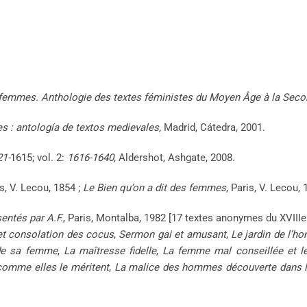
 femmes. Anthologie des textes féministes du Moyen Âge à la Sec
es : antología de textos medievales,
Madrid, Cátedra, 2001.
21-
1615; vol. 2:
1616-1640
, Aldershot, Ashgate, 2008.
is, V. Lecou, 1854 ;
Le Bien qu’on a dit des femmes
, Paris, V. Lecou, 
entés par A.F.
, Paris, Montalba, 1982 [17 textes anonymes du XVIIIe
t consolation des cocus
,
Sermon gai et amusant
,
Le jardin de l’h
de sa femme
,
La maîtresse fidelle
,
La femme mal conseillée et le
comme elles le méritent
,
La malice des hommes découverte dans la