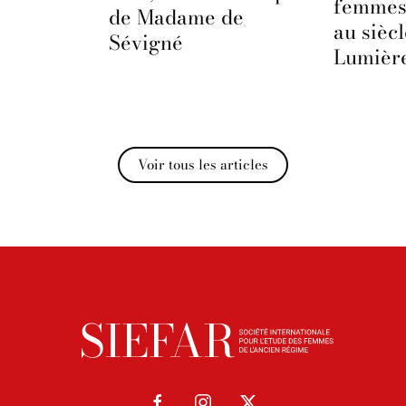
femmes
de Madame de
au sièc
Sévigné
Lumièr
Voir tous les articles