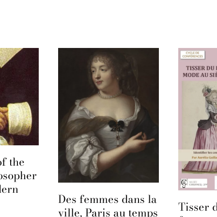
f the
osopher
dern
Des femmes dans la
Tisser d
ville, Paris au temps