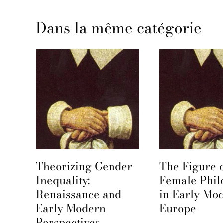
Dans la même catégorie
27
Theorizing Gender
The Figure o
Inequality:
Female Phil
Renaissance and
in Early Mo
es
Early Modern
Europe
Perspectives