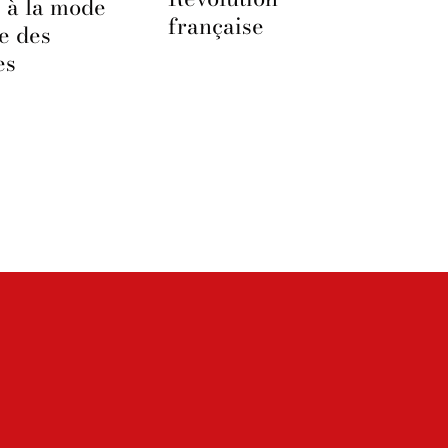
 à la mode
française
le des
es