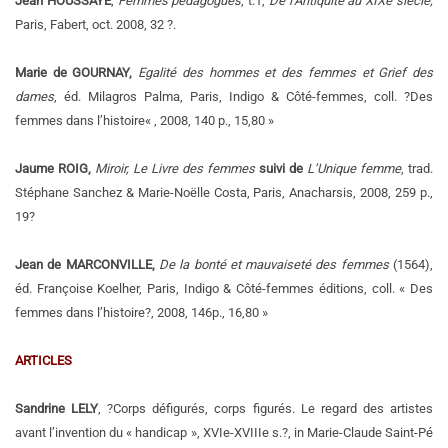
Jean HOUSSAY
E
,
Femmes pédagogues
, t.1,
De l’Antiquité au XIXe siècle,
Paris, Fabert, oct. 2008, 32 ?.
Marie de GOURNAY,
Egalité des hommes et des femmes et Grief des
dames
, éd. Milagros Palma, Paris, Indigo & Côté-femmes, coll. ?Des
femmes dans l’histoire« , 2008, 140 p., 15,80 »
Jaume ROIG,
Miroir, Le Livre des femmes
suivi de
L’Unique femme
, trad.
Stéphane Sanchez & Marie-Noëlle Costa, Paris, Anacharsis, 2008, 259 p.,
19?
Jean de MARCONVILLE,
De la bonté et mauvaiseté des femmes
(1564),
éd. Françoise Koelher, Paris, Indigo & Côté-femmes éditions, coll. « Des
femmes dans l’histoire?, 2008, 146p., 16,80 »
ARTICLES
Sandrine LELY
, ?Corps défigurés, corps figurés. Le regard des artistes
avant l’invention du « handicap », XVIe-XVIIIe s.?, in Marie-Claude Saint-Pé