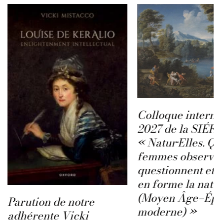
Colloque interna
2027 de la SIÉFA
« Natur·Elles. Q
femmes observen
questionnent et 
en forme la natu
(Moyen Âge–Ép
Parution de notre
moderne) »
adhérente Vicki