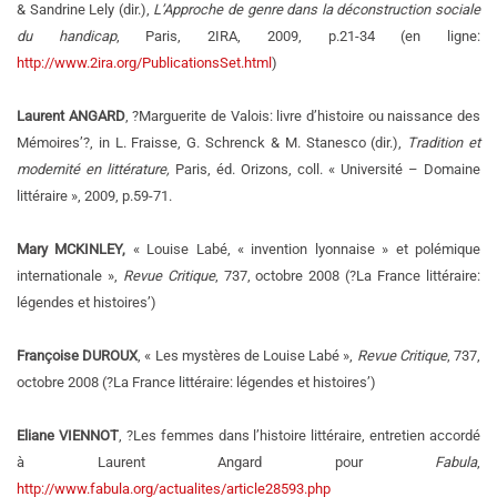
& Sandrine Lely
(dir.),
L’Approche de genre dans la déconstruction sociale
du handicap
, Paris, 2IRA, 2009, p.21-34 (en ligne:
http://www.2ira.org/PublicationsSet.html
)
Laurent ANGARD
, ?Marguerite de Valois: livre d’histoire ou naissance des
Mémoires’?, in L. Fraisse, G. Schrenck & M. Stanesco (dir.),
Tradition et
modernité
en littérature,
Paris, éd. Orizons, coll. « Université – Domaine
littéraire », 2009, p.59-71.
Mary MCKINLEY,
« Louise Labé, « invention lyonnaise » et polémique
internationale »,
Revue Critique
, 737, octobre 2008 (?La France littéraire:
légendes et histoires’)
Françoise DUROUX
, « Les mystères de Louise Labé »,
Revue Critique
, 737,
octobre 2008 (?La France littéraire: légendes et histoires’)
Eliane VIENNOT
, ?Les femmes dans l’histoire littéraire, entretien accordé
à Laurent Angard pour
Fabula
,
http://www.fabula.org/actualites/article28593.php