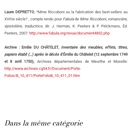
Laure DEPRETTO
, ?Mme Riccoboni ou la fabrication des best-sellers au
XVIIIe siècle? , compte rendu pour
Fabula
de
Mme Riccoboni, romancière,
épistolière, traductrice
, dir. J. Herman, K. Peeters & P. Pelckmans, Éd.
Peeters, 2007:
http://www.fabula.org/revue/document4852.php
Archive : Emilie DU CHÀTELET,
Inventaire des meubles, effets, titres,
papiers établi (…) après le décès
d’Émilie du Châtelet (12 septembre 1749
et 8 avril 1750),
Archives départementales de Meurthe et Moselle:
http://www.archives.cg54.fr/Document/Porte-
Folios/B_10_411/PorteFolioB_10_411_01.htm
Dans la même catégorie