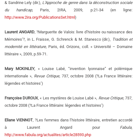
& Sandrine Lely
(dir.),
L’Approche de genre dans la déconstruction sociale
du handicap
, Paris, 2IRA, 2009, p.21-34 (en ligne:
http://www.2ira.org/PublicationsSet.html
)
Laurent ANGARD
, ?Marguerite de Valois: livre d’histoire ou naissance des
Mémoires’?, in L. Fraisse, G. Schrenck & M. Stanesco (dir.),
Tradition et
modernité
en littérature,
Paris, éd. Orizons, coll. « Université – Domaine
littéraire », 2009, p.59-71.
Mary MCKINLEY,
« Louise Labé, “invention lyonnaise” et polémique
internationale »,
Revue Critique
, 737, octobre 2008 (?La France littéraire:
légendes et histoires’)
Françoise DUROUX
, « Les mystères de Louise Labé »,
Revue Critique
, 737,
octobre 2008 (?La France littéraire: légendes et histoires’)
Eliane VIENNOT
, ?Les femmes dans l’histoire littéraire, entretien accordé
à Laurent Angard pour
Fabula
,
http://www.fabula.org/actualites/article28593.php