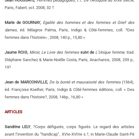
Jean HOUSSAY
E
,
Femmes pédagogues
, t.1,
De l’Antiquité au XIXe siècle,
Paris, Fabert, oct. 2008, 32 ?.
Marie de GOURNAY,
Egalité des hommes et des femmes et Grief des
dames
, éd. Milagros Palma, Paris, Indigo & Côté-femmes, coll. ?Des
femmes dans l’histoire« , 2008, 140 p., 15,80 »
Jaume ROIG,
Miroir, Le Livre des femmes
suivi de
L’Unique femme
, trad.
Stéphane Sanchez & Marie-Noëlle Costa, Paris, Anacharsis, 2008, 259 p.,
19?
Jean de MARCONVILLE,
De la bonté et mauvaiseté des femmes
(1564),
éd. Françoise Koelher, Paris, Indigo & Côté-femmes éditions, coll. « Des
femmes dans l’histoire?, 2008, 146p., 16,80 »
ARTICLES
Sandrine LELY
, ?Corps défigurés, corps figurés. Le regard des artistes
avant l’invention du “handicap”, XVIe-XVIIIe s.?, in Marie-Claude Saint-Pé