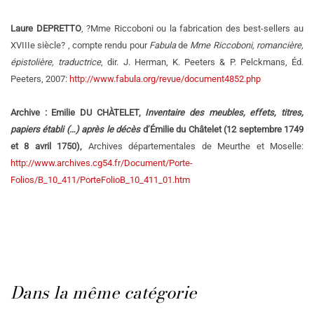
Laure DEPRETTO
, ?Mme Riccoboni ou la fabrication des best-sellers au
XVIIIe siècle? , compte rendu pour
Fabula
de
Mme Riccoboni, romancière,
épistolière, traductrice
, dir. J. Herman, K. Peeters & P. Pelckmans, Éd.
Peeters, 2007:
http://www.fabula.org/revue/document4852.php
Archive : Emilie DU CHÀTELET,
Inventaire des meubles, effets, titres,
papiers établi (…) après le décès
d’Émilie du Châtelet (12 septembre 1749
et 8 avril 1750),
Archives départementales de Meurthe et Moselle:
http://www.archives.cg54.fr/Document/Porte-
Folios/B_10_411/PorteFolioB_10_411_01.htm
Dans la même catégorie