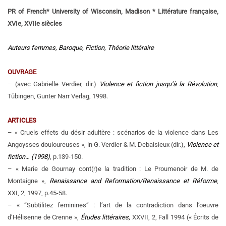
PR of French* University of Wisconsin, Madison * Littérature française,
XVIe, XVIIe siècles
Auteurs femmes, Baroque, Fiction, Théorie littéraire
OUVRAGE
– (avec Gabrielle Verdier, dir.)
Violence et fiction jusqu’à la Révolution
,
Tübingen, Gunter Narr Verlag, 1998.
ARTICLES
– « Cruels effets du désir adultère : scénarios de la violence dans Les
Angoysses douloureuses », in G. Verdier & M. Debaisieux (dir.),
Violence et
fiction…
(1998)
, p.139-150.
– « Marie de Gournay cont(r)e la tradition : Le Proumenoir de M. de
Montaigne »,
Renaissance and Reformation/Renaissance et Réforme
,
XXI, 2, 1997, p.45-58.
– « “Subtilitez feminines” : l’art de la contradiction dans l’oeuvre
d’Hélisenne de Crenne »,
Études littéraires,
XXVII, 2, Fall 1994 (« Écrits de