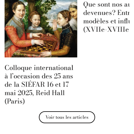
Que sont nos aut
devenues? Entre
modèles et influ
(XVIIe-XVIIIe s
Colloque international
à l’occasion des 25 ans
de la SIÉFAR 16 et 17
mai 2025, Reid Hall
(Paris)
Voir tous les articles