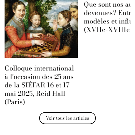
Que sont nos aut
devenues? Entre
modèles et influ
(XVIIe-XVIIIe s
Colloque international
à l’occasion des 25 ans
de la SIÉFAR 16 et 17
mai 2025, Reid Hall
(Paris)
Voir tous les articles