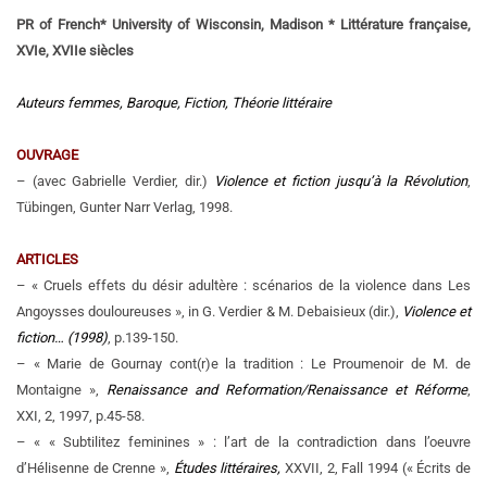
PR of French* University of Wisconsin, Madison * Littérature française,
XVIe, XVIIe siècles
Auteurs femmes, Baroque, Fiction, Théorie littéraire
OUVRAGE
– (avec Gabrielle Verdier, dir.)
Violence et fiction jusqu’à la Révolution
,
Tübingen, Gunter Narr Verlag, 1998.
ARTICLES
– « Cruels effets du désir adultère : scénarios de la violence dans Les
Angoysses douloureuses », in G. Verdier & M. Debaisieux (dir.),
Violence et
fiction…
(1998)
, p.139-150.
– « Marie de Gournay cont(r)e la tradition : Le Proumenoir de M. de
Montaigne »,
Renaissance and Reformation/Renaissance et Réforme
,
XXI, 2, 1997, p.45-58.
– « « Subtilitez feminines » : l’art de la contradiction dans l’oeuvre
d’Hélisenne de Crenne »,
Études littéraires,
XXVII, 2, Fall 1994 (« Écrits de