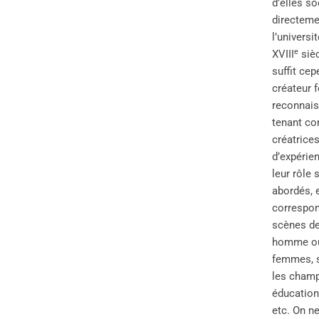
d’elles s
directeme
l’univers
e
XVIII
sièc
suffit cep
créateur 
reconnaiss
tenant co
créatrice
d’expérie
leur rôle 
abordés, e
correspon
scènes de
homme ou 
femmes, s
les champ
éducation,
etc. On n