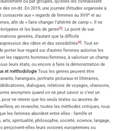
iduellement ou par groupes, qu’elles les connaissent
ire des on-dit. En 2019, une journée d’études organisée à
e
ait consacrée aux « regards de femmes au XVII
et au
es, afin de « faire changer l’altérité de camp ». Il ne
[3]
réotypées et les biais de genre
. Le point de vue
nations genrées, d’autant que la difficile
[4]
l’expression des idées et des sensibilités
. Tout en
de porter leur regard sur d’autres femmes autorise les
nser les rapports hommes/femmes, à valoriser un champ
ous leurs états, ou encore à faire la démonstration de
us et méthodologie
Tous les genres peuvent être
vants, harangues, portraits picturaux et littéraires,
dédicatoires, dialogues, relations de voyages, chansons,
œuvres anonymes quand on ne peut savoir si c’est un
 pour ne retenir que les seuls textes ou œuvres de
illera, en revanche, toutes les méthodes critiques, tous
que les femmes abordent entre elles : famille et
 arts, spiritualité, philosophie, société, science, langage,
es perçoivent-elles leurs voisines européennes ou