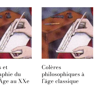
Genders and
phiques à
Sexualities in the
assique
Early Modern
World