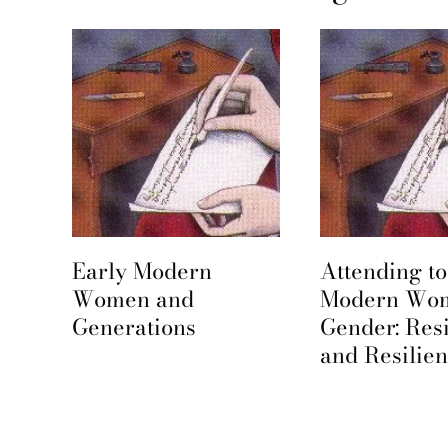
Attending to Early
Society for 
Modern Women and
Study of Ear
Gender: Resistance
Modern Wo
and Resilience
Gender – RS
Proposals