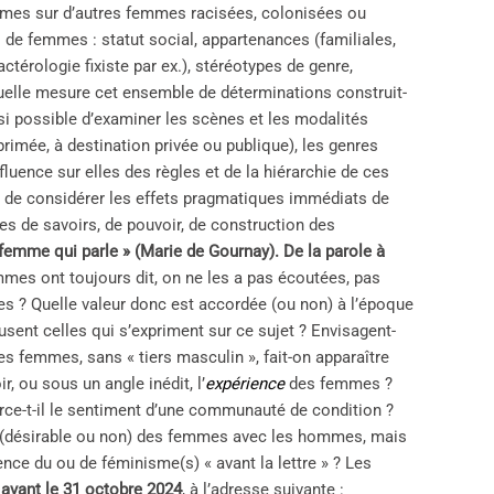
mmes sur d’autres femmes racisées, colonisées ou
s de femmes : statut social, appartenances (familiales,
actérologie fixiste par ex.), stéréotypes de genre,
uelle mesure cet ensemble de déterminations construit-
si possible d’examiner les scènes et les modalités
rimée, à destination privée ou publique), les genres
fluence sur elles des règles et de la hiérarchie de ces
n de considérer les effets pragmatiques immédiats de
s de savoirs, de pouvoir, de construction des
 femme qui parle » (Marie de Gournay). De la parole à
mmes ont toujours dit, on ne les a pas écoutées, pas
 ? Quelle valeur donc est accordée (ou non) à l’époque
sent celles qui s’expriment sur ce sujet ? Envisagent-
es femmes, sans « tiers masculin », fait-on apparaître
, ou sous un angle inédit, l’
expérience
des femmes ?
force-t-il le sentiment d’une communauté de condition ?
ité (désirable ou non) des femmes avec les hommes, mais
nce du ou de féminisme(s) « avant la lettre » ? Les
r
avant le 31 octobre 2024
, à l’adresse suivante :