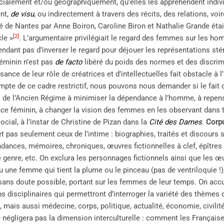
ocialement et/ou géographiquement, qu’elles les appréhendent indiv
nt,
de visu
, ou indirectement à travers des récits, des relations, vo
ité de Nantes par Anne Boiron, Caroline Biron et Nathalie Grande ét
[2]
le »
. L’argumentaire privilégiait le regard des femmes sur les homm
endant pas d’inverser le regard pour déjouer les représentations sté
féminin n’est pas
de facto
libéré du poids des normes et des discrimi
ance de leur rôle de créatrices et d’intellectuelles fait obstacle à 
mpte de ce cadre restrictif, nous pouvons nous demander si le fait 
s de l’Ancien Régime à minimiser la dépendance à l’homme, à repe
nce féminin, à changer la vision des femmes en les observant dans t
social, à l’instar de Christine de Pizan dans la
Cité des Dames
.
Corp
t pas seulement ceux de l’intime : biographies, traités et discours sa
dances, mémoires, chroniques, œuvres fictionnelles à clef, épîtres 
 genre, etc. On exclura les personnages fictionnels ainsi que les 
une femme qui tient la plume ou le pinceau (pas de ventriloquie !),
ans doute possible, portant sur les femmes de leur temps. On accue
s disciplinaires qui permettront d’interroger la variété des thèmes 
 mais aussi médecine, corps, politique, actualité, économie, civilité,
e négligera pas la dimension interculturelle : comment les Français