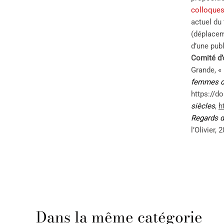
colloque
actuel du
(déplacem
d’une pub
Comité d’
Grande, «
femmes d
https://d
siècles
,
h
Regards de
l’Olivier, 
Dans la même catégorie