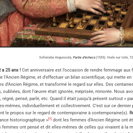
Sofonisba Anguissola,
Partie d’échecs
(1555). Huile sur toile, 
 a 25 ans !
Cet anniversaire est l’occasion de rendre femmage aux fo
l’Ancien Régime, et d’effectuer un bilan scientifique, qui mette en l
s d’Ancien Régime, et transformé le regard sur elles. Des centain
, oubliées, dont l’œuvre était ignorée, méprisée, minorée. Nous av
, régné, pensé, parlé, etc. Quand il était jusqu’à présent surtout « p
les-mêmes, individuellement et collectivement. C’est sur ce dernier p
nt le propos sur le regard de contemporaine à contemporaine(s).
R
[1]
tance historiographique »
dont les femmes d’Ancien Régime ont été 
s femmes ont pensé et dit elles-mêmes de celles qui vivaient à la m