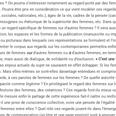
es ? On pourra s’intéresser notamment au regard porté par des fe
s. Pourra être pris en considération ce qui vient modeler ces regard
 sociales, nationales, etc.), âges de la vie, cadres de la pensée (car
misogynes ou rhétorique de la supériorité des femmes, etc. Dans q
n) un regard spécifique de femmes sur d’autres femmes ? Il sera aus
tion, les espaces et les formes de la publication (manuscrite ou imp
s ou picturaux dans lesquels ces représentations se formulent et l’in
imiter le corpus aux regards sur les contemporaines permettra enfi
ours de femmes
sur
d’autres femmes ou
à
d’autres femmes, en terme
s, mais aussi de dialogue, de solidarité ou d’exclusion.
« C’est une
es enjeux actuels du sujet ne sauraient en effet échapper. Si les fe
. Mais elles-mêmes se sont-elles davantage entendues et comprises
ards, à ces paroles de femmes sur les femmes ? De quelle autorité u
r parole comme légitime ? En privilégiant le regard des femmes sur l
histoire des femmes, des créatrices ? Ces regards font-ils mieux voir
e mesure enfin le partage de cette expérience fait-il naître ou ren
t-il une prise de conscience collective, voire une pensée de l’égal
 femmes entre elles ? Quel rôle ces regards jouent-ils dans l’émerge
ons de communication (un titre et une page environ) sont à envoye