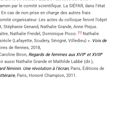
xamen par le comité scientifique. La SIÉFAR, dans l’état
 En cas de non prise en charge des autres frais
omité organisateur. Les actes du colloque feront l’objet
, Stéphanie Genand, Nathalie Grande, Anne Piejus.
[1]
tre, Nathalie Freidel, Dominique Picco.
Nathalie
siècle (Lafayette, Scudery, Sévigné, Villedieu) ».
Voix de
aires de Rennes, 2018,
e
e
Caroline Biron,
Regards de femmes aux XVII
et XVIII
oir aussi Nathalie Grande et Mathilde Labbé (dir.),
ard féminin. Une révolution à l’écran
, Paris, Éditions de
ittéraire
, Paris, Honoré Champion, 2011.