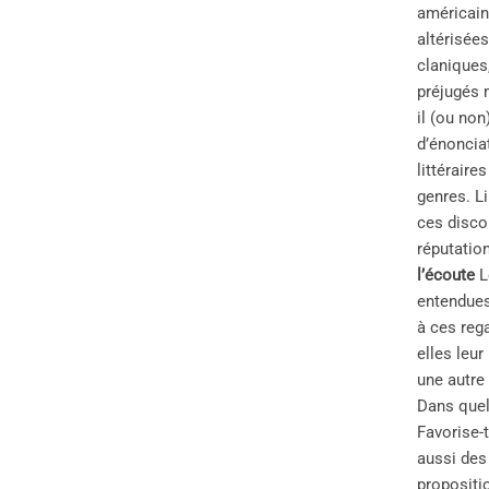
américain
altérisée
claniques,
préjugés 
il (ou no
d’énoncia
littéraire
genres. L
ces disc
réputation
l’écoute
L
entendues
à ces reg
elles leu
une autre 
Dans quell
Favorise-
aussi des
propositi