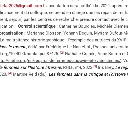
siefar2025@gmail.com
L’acceptation sera notifiée fin 2024, après e
 financement du colloque, ne prend en charge que les repas de midi.
ent, séjour) par les centres de recherche, prendre contact avec le c
lication.
Comité scientifique
: Catherine Bourdieu, Michèle Clément
organisation
: Marianne Closson, Yohann Deguin, Myriam Dufour-Maî
e
 La maltraitance historiographique : l’exemple des autrices du XVII
ans le monde
, édité par Frédérique Le Nan et al., Presses universit
[2]
oi.org/10.4000/books.pur.87425.
Nathalie Grande, Anne Boiron et 
ttp://siefar.org/en/regards-de-femmes-aux-xviie-et-xviiie-siecles/
. V
[3]
 femmes sur l’histoire littéraire
, RHLF, n°4, 2023
Iris Brey,
Le reg
[4]
2020.
Martine Reid (dir.),
Les femmes dans la critique et l’histoire l