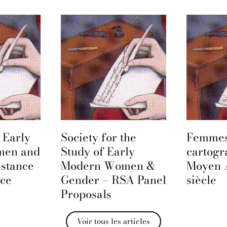
the
Femmes et
Colères
ly
cartographie du
philoso
men &
Moyen Âge au XXe
l’âge cl
A Panel
siècle
Voir tous les articles