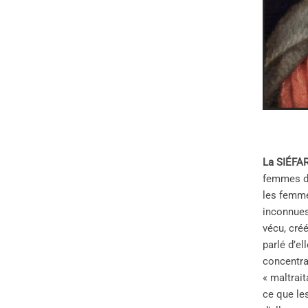
La SIÉFAR
femmes de 
les femme
inconnues
vécu, créé
parlé d’el
concentra
« maltrai
ce que le