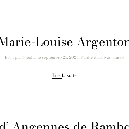
Marie-Louise Argento
Écrit par
Nicolas
le
septembre 25, 2024
. Publié dans Non classé.
Lire la suite
 d’ Angennes de Rambo