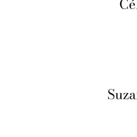
Cé
Suza