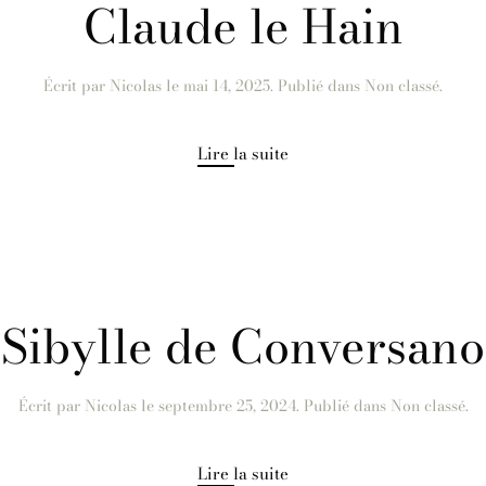
Claude le Hain
Écrit par
Nicolas
le
mai 14, 2025
. Publié dans Non classé.
Lire la suite
Sibylle de Conversano
Écrit par
Nicolas
le
septembre 25, 2024
. Publié dans Non classé.
Lire la suite