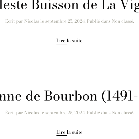
leste Buisson de La Vi
Écrit par
Nicolas
le
septembre 25, 2024
. Publié dans Non classé.
Lire la suite
nne de Bourbon (1491-
Écrit par
Nicolas
le
septembre 25, 2024
. Publié dans Non classé.
Lire la suite