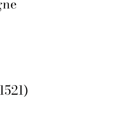
gne
1521)