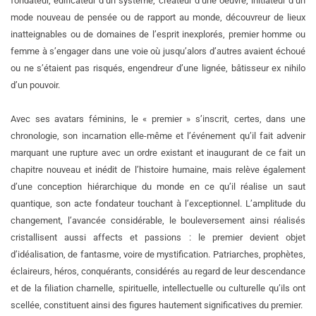
fondateur, édificateur d’un système, créateur d’une oeuvre, initiateur d’un
mode nouveau de pensée ou de rapport au monde, découvreur de lieux
inatteignables ou de domaines de l’esprit inexplorés, premier homme ou
femme à s’engager dans une voie où jusqu’alors d’autres avaient échoué
ou ne s’étaient pas risqués, engendreur d’une lignée, bâtisseur ex nihilo
d’un pouvoir.
Avec ses avatars féminins, le « premier » s’inscrit, certes, dans une
chronologie, son incarnation elle-même et l’événement qu’il fait advenir
marquant une rupture avec un ordre existant et inaugurant de ce fait un
chapitre nouveau et inédit de l’histoire humaine, mais relève également
d’une conception hiérarchique du monde en ce qu’il réalise un saut
quantique, son acte fondateur touchant à l’exceptionnel. L’amplitude du
changement, l’avancée considérable, le bouleversement ainsi réalisés
cristallisent aussi affects et passions : le premier devient objet
d’idéalisation, de fantasme, voire de mystification. Patriarches, prophètes,
éclaireurs, héros, conquérants, considérés au regard de leur descendance
et de la filiation charnelle, spirituelle, intellectuelle ou culturelle qu’ils ont
scellée, constituent ainsi des figures hautement significatives du premier.