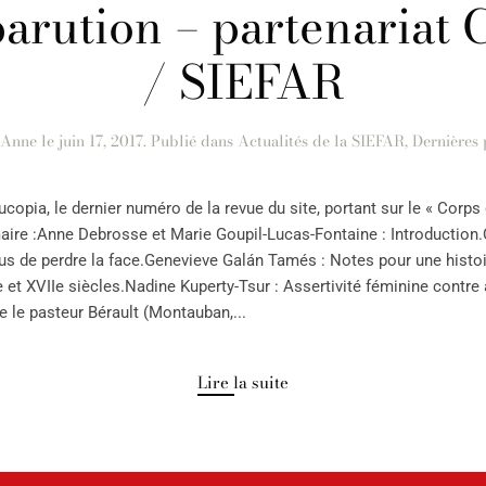
arution – partenariat
/ SIEFAR
Anne
le
juin 17, 2017
. Publié dans
Actualités de la SIEFAR
,
Dernières 
ucopia, le dernier numéro de la revue du site, portant sur le « Cor
maire :Anne Debrosse et Marie Goupil-Lucas-Fontaine : Introduction
efus de perdre la face.Genevieve Galán Tamés : Notes pour une histo
 et XVIIe siècles.Nadine Kuperty-Tsur : Assertivité féminine contre 
 le pasteur Bérault (Montauban,...
Lire la suite