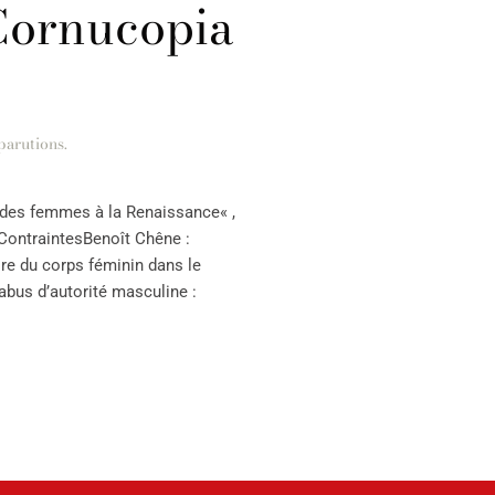
 Cornucopia
parutions
.
ps des femmes à la Renaissance« ,
.ContraintesBenoît Chêne :
ire du corps féminin dans le
abus d’autorité masculine :