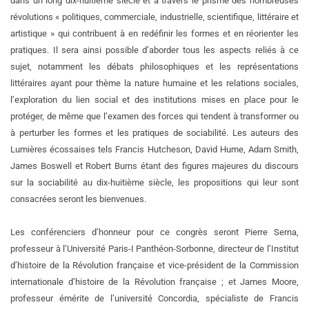
dans un long dix-huitième siècle et à travers le prisme des nombreuses
révolutions « politiques, commerciale, industrielle, scientifique, littéraire et
artistique » qui contribuent à en redéfinir les formes et en réorienter les
pratiques. Il sera ainsi possible d’aborder tous les aspects reliés à ce
sujet, notamment les débats philosophiques et les représentations
littéraires ayant pour thème la nature humaine et les relations sociales,
l’exploration du lien social et des institutions mises en place pour le
protéger, de même que l’examen des forces qui tendent à transformer ou
à perturber les formes et les pratiques de sociabilité. Les auteurs des
Lumières écossaises tels Francis Hutcheson, David Hume, Adam Smith,
James Boswell et Robert Burns étant des figures majeures du discours
sur la sociabilité au dix-huitième siècle, les propositions qui leur sont
consacrées seront les bienvenues.
Les conférenciers d’honneur pour ce congrès seront Pierre Serna,
professeur à l’Université Paris-I Panthéon-Sorbonne, directeur de l’Institut
d’histoire de la Révolution française et vice-président de la Commission
internationale d’histoire de la Révolution française ; et James Moore,
professeur émérite de l’université Concordia, spécialiste de Francis