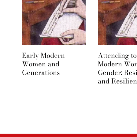
Early Modern
Attending to
e
Women and
Modern Wo
Generations
Gender: Res
and Resilie