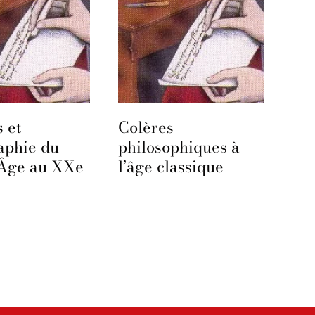
 et
Colères
aphie du
philosophiques à
Âge au XXe
l’âge classique