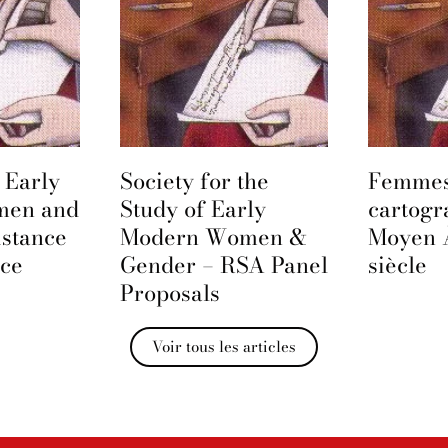
 Early
Society for the
Femmes
men and
Study of Early
cartogr
istance
Modern Women &
Moyen 
nce
Gender – RSA Panel
siècle
Proposals
Voir tous les articles