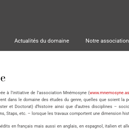
Actualités du domaine
Notre associatio
re
éée à l’initiative de l’association Mnémosyne (
www.mnemosyne.as
vent dans le domaine des études du genre, quelles que soient la p
ster et Doctorat) d’histoire ainsi que d’autres disciplines – soci
tions, Staps, etc. – lorsque les travaux comportent une dimension his
nédits en français mais aussi en anglais, en espagnol, italien et a