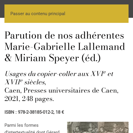
Passer au contenu principal
Parution de nos adhérentes
Marie-Gabrielle Lallemand
& Miriam Speyer (éd.)
e
Usages du copier-coller aux XVI
et
e
XVII
siècles
,
Caen, Presses universitaires de Caen,
2021, 248 pages.
ISBN : 978-2-38185-012-2, 18 €
Parmi les formes
d’intertextualité dont Gérard