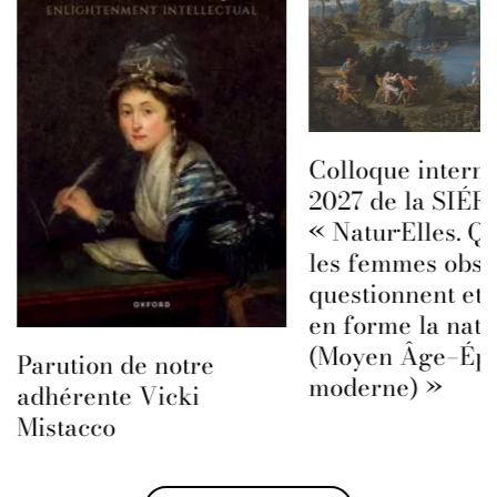
Colloque interna
2027 de la SIÉFA
« Natur·Elles. Q
les femmes obse
questionnent et 
en forme la natu
(Moyen Âge–Ép
Parution de notre
moderne) »
adhérente Vicki
Mistacco