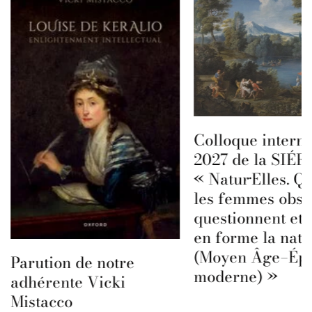
Colloque interna
2027 de la SIÉFA
« Natur·Elles. Q
les femmes obse
questionnent et 
en forme la natu
(Moyen Âge–Ép
Parution de notre
moderne) »
adhérente Vicki
Mistacco