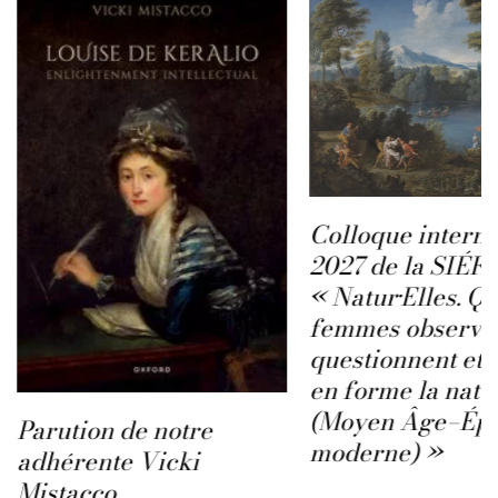
Colloque interna
2027 de la SIÉFA
« Natur·Elles. Q
femmes observen
questionnent et 
en forme la natu
(Moyen Âge–Ép
Parution de notre
moderne) »
adhérente Vicki
Mistacco