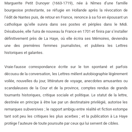
Marguerite Petit Dunoyer (1663-1719), née à Nîmes d’une famille
bourgeoise protestante, se réfugie en Hollande après la révocation de
l’édit de Nantes puis, de retour en France, renonce à sa foi en épousant un
catholique qu’elle suivra dans ses postes et périples dans le Midi.
Désabusée, elle fuira de nouveau la France en 1701 et finira par s’installer
définitivement près de La Haye, où elle écrira ses Mémoires, deviendra
une des premières femmes journalistes, et publiera les Lettres
historiques et galantes.
Vraie-fausse correspondance écrite sur le ton spontané et parfois
décousu de la conversation, les Lettres mêlent autobiographie légèrement
voilée, nouvelles du jour, littérature de voyage, anecdotes amusantes ou
scandaleuses de la Cour et de la province, comptes rendus de grands
tournants historiques, critique sociale et politique. Le statut de la lettre,
destinée en principe à être lue par un destinataire privilégié, autorise les
remarques subversives ; le rapport ambigu entre réalité et fiction estompe
tant soit peu les critiques les plus acerbes ; et la publication à La Haye
protège l’auteure de toute poursuite par ceux qui lui servent de cibles.