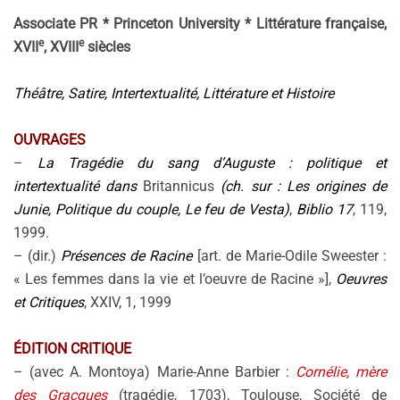
Associate PR * Princeton University * Littérature française,
e
e
XVII
, XVIII
siècles
Théâtre, Satire, Intertextualité, Littérature et Histoire
OUVRAGES
–
La Tragédie du sang d’Auguste : politique et
intertextualité dans
Britannicus
(ch. sur : Les origines de
Junie, Politique du couple, Le feu de Vesta)
,
Biblio 17
, 119,
1999.
– (dir.)
Présences de Racine
[art. de Marie-Odile Sweester :
« Les femmes dans la vie et l’oeuvre de Racine »],
Oeuvres
et Critiques
, XXIV, 1, 1999
ÉDITION CRITIQUE
– (avec A. Montoya) Marie-Anne Barbier :
Cornélie, mère
des Gracques
(tragédie, 1703), Toulouse, Société de