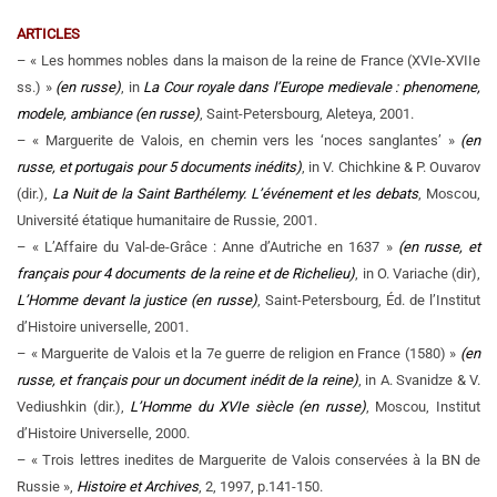
ARTICLES
– « Les hommes nobles dans la maison de la reine de France (XVIe-XVIIe
ss.) »
(en russe)
, in
La Cour royale dans l’Europe medievale : phenomene,
modele, ambiance
(en russe)
, Saint-Petersbourg, Aleteya, 2001.
– « Marguerite de Valois, en chemin vers les ‘noces sanglantes’ »
(en
russe, et portugais pour 5 documents inédits)
, in V. Chichkine & P. Ouvarov
(dir.),
La Nuit de la Saint Barthélemy. L’événement et les debats
, Moscou,
Université étatique humanitaire de Russie, 2001.
– « L’Affaire du Val-de-Grâce : Anne d’Autriche en 1637 »
(en russe, et
français pour 4 documents de la reine et de Richelieu)
, in O. Variache (dir),
L’Homme devant la justice
(en russe)
, Saint-Petersbourg, Éd. de l’Institut
d’Histoire universelle, 2001.
– « Marguerite de Valois et la 7e guerre de religion en France (1580) »
(en
russe, et français pour un document inédit de la reine)
, in A. Svanidze & V.
Vediushkin (dir.),
L’Homme du XVIe siècle
(en russe)
, Moscou, Institut
d’Histoire Universelle, 2000.
– « Trois lettres inedites de Marguerite de Valois conservées à la BN de
Russie »,
Histoire et Archives
, 2, 1997, p.141-150.