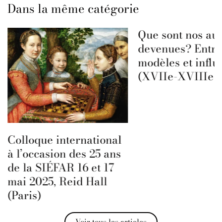
Dans la même catégorie
Que sont nos aut
devenues? Entre
modèles et influ
(XVIIe-XVIIIe s
Colloque international
à l’occasion des 25 ans
de la SIÉFAR 16 et 17
mai 2025, Reid Hall
(Paris)
Voir tous les articles