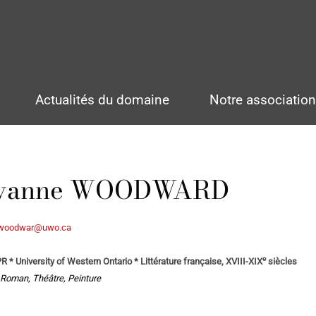
Actualités du domaine
Notre associatio
rvanne WOODWARD
woodwar@uwo.ca
e
R * University of Western Ontario * Littérature française, XVIII-XIX
siècles
 Roman, Théâtre, Peinture