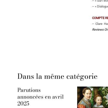
– « Sur l’é
– « Dialogue
COMPTE R
– Clare Ha
Reviews On
Dans la même catégorie
Parutions
annoncées en avril
2025