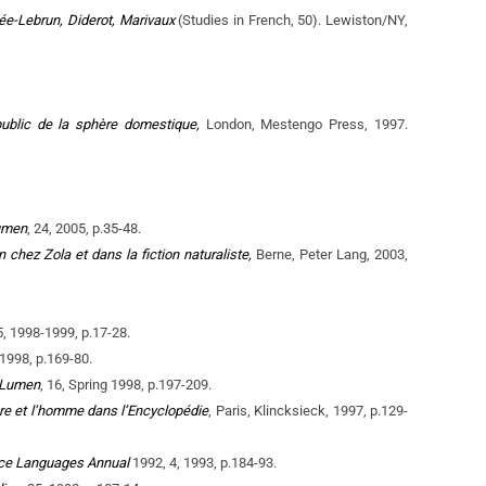
igée-Lebrun, Diderot, Marivaux
(Studies in French, 50). Lewiston/NY,
ublic de la sphère domestique,
London, Mestengo Press, 1997.
umen
, 24, 2005, p.35-48.
n chez Zola et dans la fiction naturaliste,
Berne, Peter Lang, 2003,
, 1998-1999, p.17-28.
 1998, p.169-80.
Lumen
, 16, Spring 1998, p.197-209.
re et l’homme dans l’Encyclopédie
, Paris, Klincksieck, 1997, p.129-
e Languages Annual
1992, 4, 1993, p.184-93.