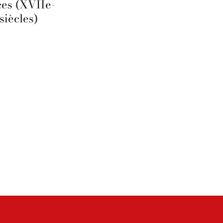
ces (XVIIe-
siècles)