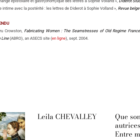
change épistolaire et gastr(onom)ique des lettres à Sophie Volland »,
Diderot Stu
 intime avec la postérité : les lettres de Diderot à Sophie Volland »,
Revue belge d
ENDU
ru Crowston,
Fabricating Women : The Seamstresses of Old Regime France
 Line
(ABRO), an ASECS site (
en ligne
), sept. 2004.
Leila CHEVALLEY
Que son
autrice
Entre m