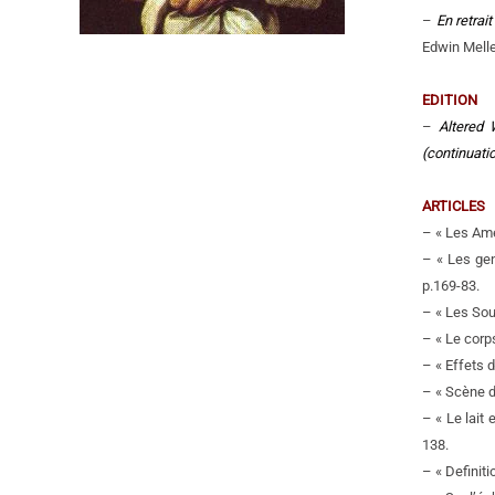
–
En retrai
Edwin Melle
EDITION
–
Altered 
(continuati
ARTICLES
– « Les Am
– « Les gen
p.169-83.
– « Les Sou
– « Le corps
– « Effets 
– « Scène d
– « Le lait
138.
– « Definit