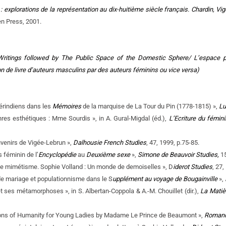
t : explorations de la représentation au dix-huitième siècle français. Chardin, V
n Press, 2001.
Writings followed by The Public Space of the Domestic Sphere/ L’espace p
on de livre d’auteurs masculins par des auteurs féminins ou vice versa)
érindiens dans les
Mémoires
de la marquise de La Tour du Pin (1778-1815) »,
L
res esthétiques : Mme Sourdis », in A. Gural-Migdal (éd.),
L’Ecriture du fémini
venirs de Vigée-Lebrun »,
Dalhousie French Studies
, 47, 1999, p.75-85.
 féminin de l’
Encyclopédie
au
Deuxième sexe
»,
Simone de Beauvoir Studies,
15
de mimétisme. Sophie Volland : Un monde de demoiselles », D
iderot Studies
, 27,
e mariage et populationnisme dans le S
upplément au voyage de Bougainville
»,
 et ses métamorphoses », in S. Albertan-Coppola & A.-M. Chouillet (dir.),
La Matiè
ions of Humanity for Young Ladies by Madame Le Prince de Beaumont »,
Romanc