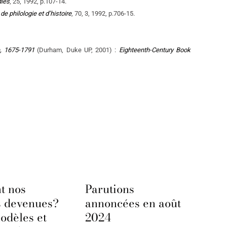
dies
, 25, 1992, p.107-14.
e philologie et d’histoire
, 70, 3, 1992, p.706-15.
, 1675-1791
(Durham, Duke UP, 2001) :
Eighteenth-Century Book
t nos
Parutions
s devenues?
annoncées en août
odèles et
2024