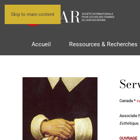
Skip to main content
Accueil
Ressources & Recherches
Se
Canada *
s
Associate P
Esthétique,
OUVRAGE