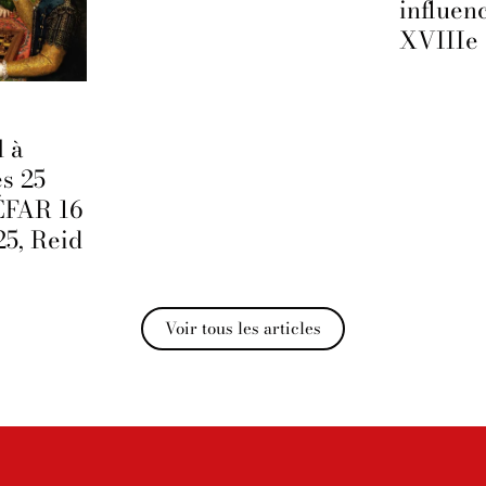
influen
XVIIIe 
l à
es 25
IÉFAR 16
25, Reid
Voir tous les articles