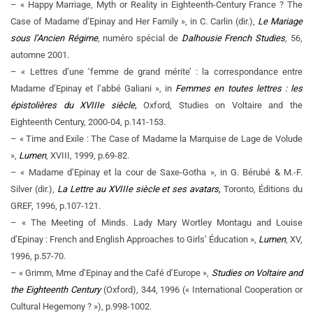
– « Happy Marriage, Myth or Reality in Eighteenth-Century France ? The
Case of Madame d’Epinay and Her Family », in C. Carlin (dir.),
Le Mariage
sous l’Ancien Régime
, numéro spécial de
Dalhousie French Studies
, 56,
automne 2001.
– « Lettres d’une ‘femme de grand mérite’ : la correspondance entre
Madame d’Epinay et l’abbé Galiani », in
Femmes en toutes lettres : les
épistolières du XVIIIe siècle,
Oxford, Studies on Voltaire and the
Eighteenth Century, 2000-04, p.141-153.
– « Time and Exile : The Case of Madame la Marquise de Lage de Volude
»,
Lumen
, XVIII, 1999, p.69-82.
– « Madame d’Epinay et la cour de Saxe-Gotha », in G. Bérubé & M.-F.
Silver (dir.),
La Lettre au XVIIIe siècle et ses avatars,
Toronto, Éditions du
GREF, 1996, p.107-121.
– « The Meeting of Minds. Lady Mary Wortley Montagu and Louise
d’Epinay : French and English Approaches to Girls’ Éducation »,
Lumen
, XV,
1996, p.57-70.
– « Grimm, Mme d’Epinay and the Café d’Europe »,
Studies on Voltaire and
the Eighteenth Century
(Oxford), 344, 1996 (« International Cooperation or
Cultural Hegemony ? »), p.998-1002.