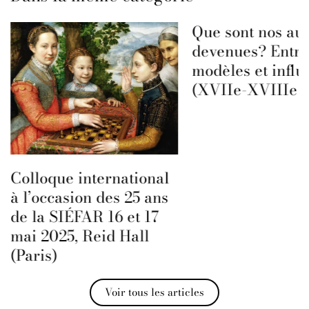
Que sont nos aut
devenues? Entre
modèles et influ
(XVIIe-XVIIIe s
Colloque international
à l’occasion des 25 ans
de la SIÉFAR 16 et 17
mai 2025, Reid Hall
(Paris)
Voir tous les articles