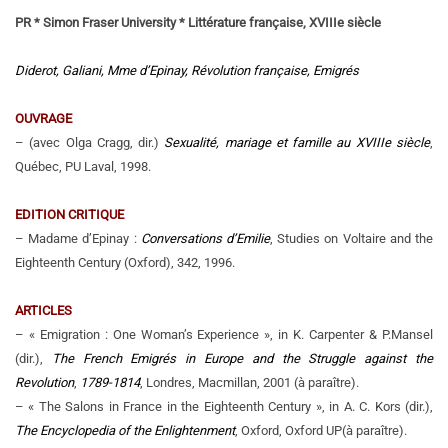
PR * Simon Fraser University * Littérature française, XVIIIe siècle
Diderot, Galiani, Mme d’Epinay, Révolution française, Emigrés
OUVRAGE
– (avec Olga Cragg, dir.)
Sexualité, mariage et famille au XVIIIe siècle
,
Québec, PU Laval, 1998.
EDITION CRITIQUE
– Madame d’Epinay :
Conversations d’Emilie
, Studies on Voltaire and the
Eighteenth Century (Oxford), 342, 1996.
ARTICLES
– « Emigration : One Woman’s Experience », in K. Carpenter & P.Mansel
(dir.),
The French Emigrés in Europe and the Struggle against the
Revolution
,
1789-1814
, Londres, Macmillan, 2001 (à paraître).
– « The Salons in France in the Eighteenth Century », in A. C. Kors (dir.),
The Encyclopedia of the Enlightenment
, Oxford, Oxford UP(à paraître).