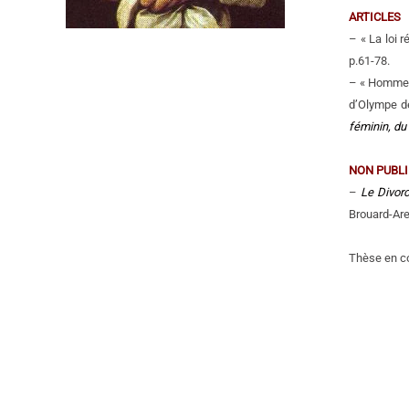
ARTICLES
– « La loi 
p.61-78.
– « Hommes 
d’Olympe de
féminin, du
NON PUBLI
–
Le Divorc
Brouard-Are
Thèse en co