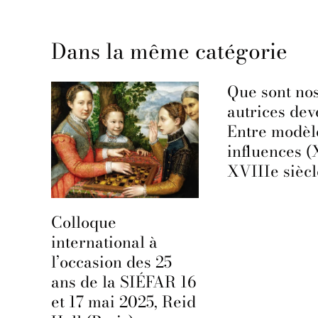
Dans la même catégorie
Que sont no
il
autrices de
Entre modèl
influences (
XVIIIe siècl
Colloque
international à
l’occasion des 25
ans de la SIÉFAR 16
et 17 mai 2025, Reid