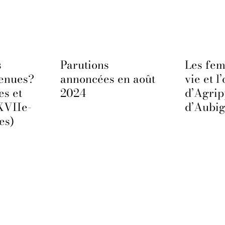
s
Parutions
Les fem
venues?
annoncées en août
vie et l
es et
2024
d’Agri
XVIIe-
d’Aubi
es)