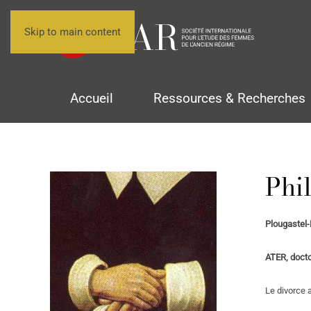
Skip to main content
Accueil
Ressources & Recherches
Phi
Plougastel-
ATER, docto
Le divorce a