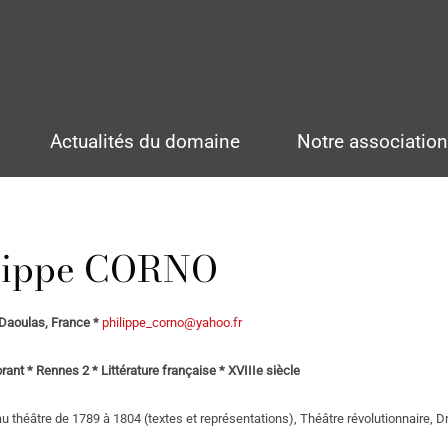
Actualités du domaine
Notre associatio
lippe CORNO
Daoulas, France *
philippe_corno@yahoo.fr
rant * Rennes 2 * Littérature française * XVIIIe siècle
u théâtre de 1789 à 1804 (textes et représentations), Théâtre révolutionnaire, Droi