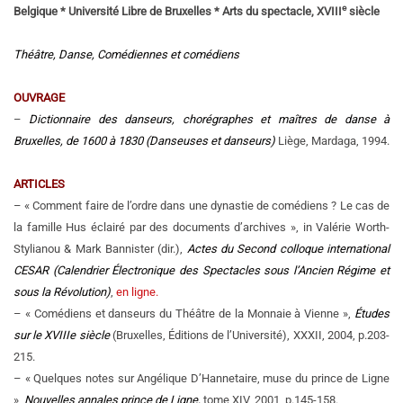
e
Belgique *
Université Libre de Bruxelles * Arts du spectacle, XVIII
siècle
Théâtre, Danse, Comédiennes et comédiens
OUVRAGE
–
Dictionnaire des danseurs, chorégraphes et maîtres de danse à
Bruxelles, de 1600 à 1830
(Danseuses et danseurs)
Liège, Mardaga, 1994.
ARTICLES
– « Comment faire de l’ordre dans une dynastie de comédiens ? Le cas de
la famille Hus éclairé par des documents d’archives », in Valérie Worth-
Stylianou & Mark Bannister (dir.),
Actes du Second colloque international
CESAR (Calendrier Électronique des Spectacles sous l’Ancien Régime et
sous la Révolution)
,
en ligne.
– « Comédiens et danseurs du Théâtre de la Monnaie à Vienne »,
Études
sur le XVIIIe siècle
(Bruxelles, Éditions de l’Université), XXXII, 2004, p.203-
215.
– « Quelques notes sur Angélique D’Hannetaire, muse du prince de Ligne
»,
Nouvelles annales prince de Ligne,
tome XIV, 2001, p.145-158.