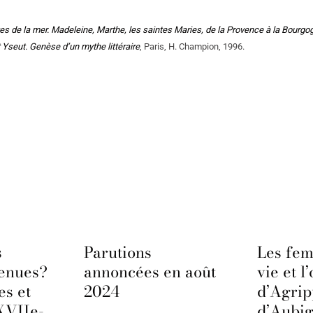
es de la mer. Madeleine, Marthe, les saintes Maries, de la Provence à la Bourgo
t Yseut. Genèse d’un mythe littéraire
, Paris, H. Champion, 1996.
s
Parutions
Les fem
venues?
annoncées en août
vie et l
es et
2024
d’Agri
XVIIe-
d’Aubi