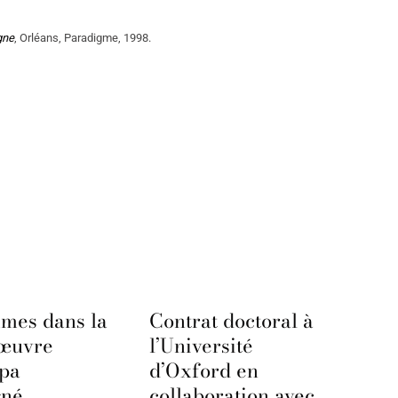
gne
, Orléans, Paradigme, 1998.
mes dans la
Contrat doctoral à
’œuvre
l’Université
ppa
d’Oxford en
gné
collaboration avec