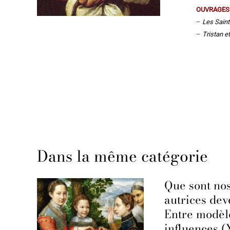
OUVRAGES
–
Les Saint
–
Tristan e
Dans la même catégorie
Que sont no
il
autrices de
Entre modèl
influences (