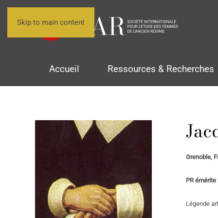
Skip to main content
Accueil
Ressources & Recherches
Ja
Grenoble, F
PR émérite 
Légende art