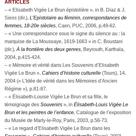
ARTICLES
– « Elisabeth Vigée Le Brun épistolière », in B. Diaz & J.
Siess (dir.),
L’Epistolaire au féminin, correspondances de
femmes, 18-20e siècles
, Caen, PUC, 2006, p.49-62.
– « Une correspondance sous le signe du silence au : la
marquise de La Moussaye, 1619-1663 » in C. Boustani
(dir.),
À la frontière des deux genres
, Beyrouth, Karthala,
2004, p.415-424.
– « Mémoire et vérité dans Les Souvenirs d’Elisabeth
Vigée Le Brun »,
Cahiers d’histoire culturelle
(Tours), 14,
2004 (« L’Idée de vérité dans les Mémoires d’Ancien
Régime »), p.81-87.
– « Élisabeth-Louise Vigée Le Brun et sa fille, le
témoignage des
Souvenirs
», in
Élisabeth-Louis Vigée Le
Brun et les peintres de l’enfance
, Catalogue de l’exposition
du Musée de Marly-le-Roy, Paris, 2003, p.56-73.
– « Le regard d’Elisabeth Vigée Le Brun dans les