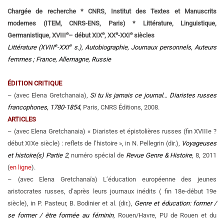
Chargée de recherche * CNRS, Institut des Textes et Manuscrits
modernes (ITEM, CNRS-ENS, Paris) * Littérature, Linguistique,
e
e
e
e
Germanistique, XVIII
– début XIX
, XX
-XXI
siècles
e
e
Littérature (XVIII
-XXI
s.), Autobiographie, Journaux personnels, Auteurs
femmes ; France, Allemagne, Russie
ÉDITION CRITIQUE
– (avec Elena Gretchanaia),
Si tu lis jamais ce journal… Diaristes russes
francophones, 1780-1854
, Paris, CNRS Éditions, 2008.
ARTICLES
– (avec Elena Gretchanaia) « Diaristes et épistolières russes (fin XVIIIe ?
début XIXe siècle) : reflets de l’histoire », in N. Pellegrin (dir.),
Voyageuses
et histoire(s) Partie 2
, numéro spécial de
Revue Genre & Histoire
, 8, 2011
(
en ligne
).
– (avec Elena Gretchanaïa) L’éducation européenne des jeunes
aristocrates russes, d’après leurs journaux inédits ( fin 18e-début 19e
siècle), in P. Pasteur, B. Bodinier et al. (dir.),
Genre et éducation: former /
se former / être formée au féminin
, Rouen/Havre, PU de Rouen et du