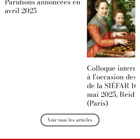
Parutions annoncées en
avril 2025
Colloque interna
à l’occasion des 
de la SIÉFAR 16 
mai 2025, Reid H
(Paris)
Voir tous les articles