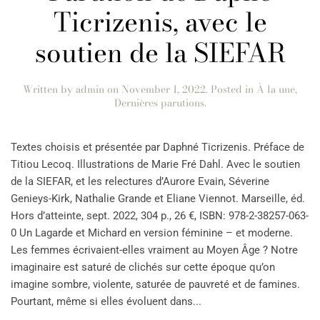
Ticrizenis, avec le
soutien de la SIEFAR
Written by
admin
on
November 1, 2022
. Posted in
À la une
,
Dernières parutions
.
Textes choisis et présentée par Daphné Ticrizenis. Préface de
Titiou Lecoq. Illustrations de Marie Fré Dahl. Avec le soutien
de la SIEFAR, et les relectures d’Aurore Evain, Séverine
Genieys-Kirk, Nathalie Grande et Eliane Viennot. Marseille, éd.
Hors d’atteinte, sept. 2022, 304 p., 26 €, ISBN: 978-2-38257-063-
0 Un Lagarde et Michard en version féminine – et moderne.
Les femmes écrivaient-elles vraiment au Moyen Âge ? Notre
imaginaire est saturé de clichés sur cette époque qu’on
imagine sombre, violente, saturée de pauvreté et de famines.
Pourtant, même si elles évoluent dans...