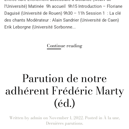
l’Université) Matinée 9h accueil 9h15 Introduction – Floriane
Daguisé (Université de Rouen) 9h30 – 11h Session 1 : La clé
des chants Modérateur : Alain Sandrier (Université de Caen)
Erik Leborgne (Université Sorbonne...
Continue reading
Parution de notre
adhérent Frédéric Marty
(éd.)
Written by
admin
on
November 1, 2022
. Posted in
À la une
,
Dernières parutions
.