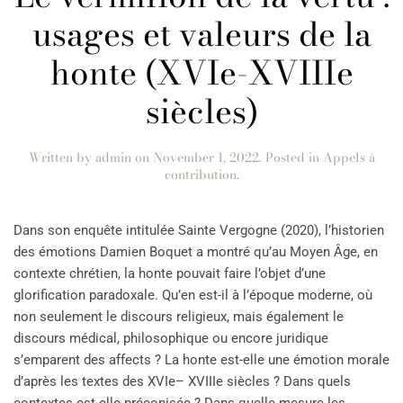
usages et valeurs de la
honte (XVIe-XVIIIe
siècles)
Written by
admin
on
November 1, 2022
. Posted in
Appels à
contribution
.
Dans son enquête intitulée Sainte Vergogne (2020), l’historien
des émotions Damien Boquet a montré qu’au Moyen Âge, en
contexte chrétien, la honte pouvait faire l’objet d’une
glorification paradoxale. Qu’en est-il à l’époque moderne, où
non seulement le discours religieux, mais également le
discours médical, philosophique ou encore juridique
s’emparent des affects ? La honte est-elle une émotion morale
d’après les textes des XVIe– XVIIIe siècles ? Dans quels
contextes est-elle préconisée ? Dans quelle mesure les