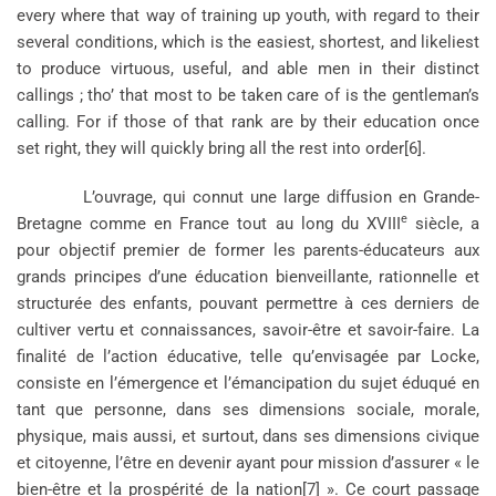
every where that way of training up youth, with regard to their
several conditions, which is the easiest, shortest, and likeliest
to produce virtuous, useful, and able men in their distinct
callings ; tho’ that most to be taken care of is the gentleman’s
calling. For if those of that rank are by their education once
set right, they will quickly bring all the rest into order[6].
L’ouvrage, qui connut une large diffusion en Grande-
e
Bretagne comme en France tout au long du XVIII
siècle, a
pour objectif premier de former les parents-éducateurs aux
grands principes d’une éducation bienveillante, rationnelle et
structurée des enfants, pouvant permettre à ces derniers de
cultiver vertu et connaissances, savoir-être et savoir-faire. La
finalité de l’action éducative, telle qu’envisagée par Locke,
consiste en l’émergence et l’émancipation du sujet éduqué en
tant que personne, dans ses dimensions sociale, morale,
physique, mais aussi, et surtout, dans ses dimensions civique
et citoyenne, l’être en devenir ayant pour mission d’assurer « le
bien-être et la prospérité de la nation[7] ». Ce court passage