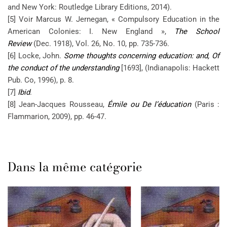
and New York: Routledge Library Editions, 2014).
[5] Voir Marcus W. Jernegan, « Compulsory Education in the
American Colonies: I. New England »,
The School
Review
(Dec. 1918), Vol. 26, No. 10, pp. 735-736.
[6] Locke, John.
Some thoughts concerning education: and, Of
the conduct of the understanding
[1693], (Indianapolis: Hackett
Pub. Co, 1996), p. 8.
[7]
Ibid
.
[8] Jean-Jacques Rousseau,
Émile ou De l’éducation
(Paris :
Flammarion, 2009), pp. 46-47.
Dans la même catégorie