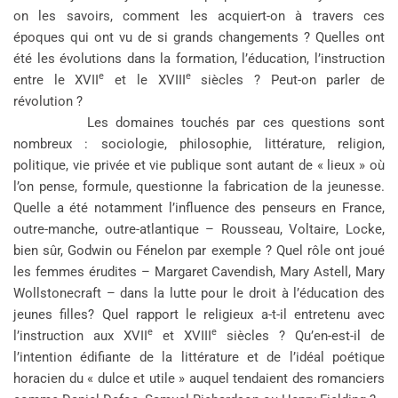
on les savoirs, comment les acquiert-on à travers ces
époques qui ont vu de si grands changements ? Quelles ont
été les évolutions dans la formation, l’éducation, l’instruction
e
e
entre le XVII
et le XVIII
siècles ? Peut-on parler de
révolution ?
Les domaines touchés par ces questions sont
nombreux : sociologie, philosophie, littérature, religion,
politique, vie privée et vie publique sont autant de « lieux » où
l’on pense, formule, questionne la fabrication de la jeunesse.
Quelle a été notamment l’influence des penseurs en France,
outre-manche, outre-atlantique – Rousseau, Voltaire, Locke,
bien sûr, Godwin ou Fénelon par exemple ? Quel rôle ont joué
les femmes érudites – Margaret Cavendish, Mary Astell, Mary
Wollstonecraft – dans la lutte pour le droit à l’éducation des
jeunes filles? Quel rapport le religieux a-t-il entretenu avec
e
e
l’instruction aux XVII
et XVIII
siècles ? Qu’en-est-il de
l’intention édifiante de la littérature et de l’idéal poétique
horacien du « dulce et utile » auquel tendaient des romanciers