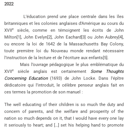
2022
L’éducation prend une place centrale dans les îles
britanniques et les colonies anglaises d’Amérique au cours du
e
XVII
siècle, comme en témoignent les écrits de John
Milton[1], John Evelyn[2], John Eachard[3] ou John Aubrey[4],
ou encore la loi de 1642 de la Massachusetts Bay Colony,
toute première loi du Nouveau monde rendant nécessaire
l’instruction de la lecture et de l’écriture aux enfants[5].
Mais l’ouvrage pédagogique le plus emblématique du
e
XVII
siècle anglais est certainement
Some Thoughts
Concerning Education
(1693) de John Locke. Dans l’épître
dédicatoire qui l’introduit, le célèbre penseur anglais fait en
ces termes la promotion de son manuel :
The well educating of their children is so much the duty and
concern of parents, and the welfare and prosperity of the
nation so much depends on it, that I would have every one lay
it seriously to heart; and […] set his helping hand to promote