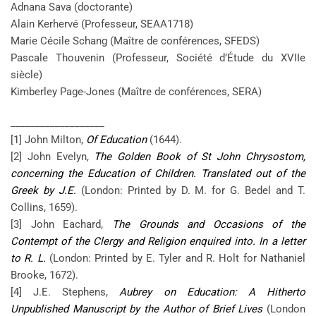
Adnana Sava (doctorante)
Alain Kerhervé (Professeur, SEAA1718)
Marie Cécile Schang (Maître de conférences, SFEDS)
Pascale Thouvenin (Professeur, Société d’Étude du XVIIe
siècle)
Kimberley Page-Jones (Maître de conférences, SERA)
___________________
[1] John Milton,
Of Education
(1644).
[2] John Evelyn,
The Golden Book of St John Chrysostom,
concerning the Education of Children. Translated out of the
Greek by J.E.
(London: Printed by D. M. for G. Bedel and T.
Collins, 1659).
[3] John Eachard,
The Grounds and Occasions of the
Contempt of the Clergy and Religion enquired into. In a letter
to R. L.
(London: Printed by E. Tyler and R. Holt for Nathaniel
Brooke, 1672).
[4] J.E. Stephens,
Aubrey on Education: A Hitherto
Unpublished Manuscript by the Author of Brief Lives
(London