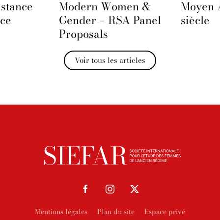
istance
Modern Women &
Moyen 
nce
Gender – RSA Panel
siècle
Proposals
Voir tous les articles
Mentions légales
Plan du site
Espace privé