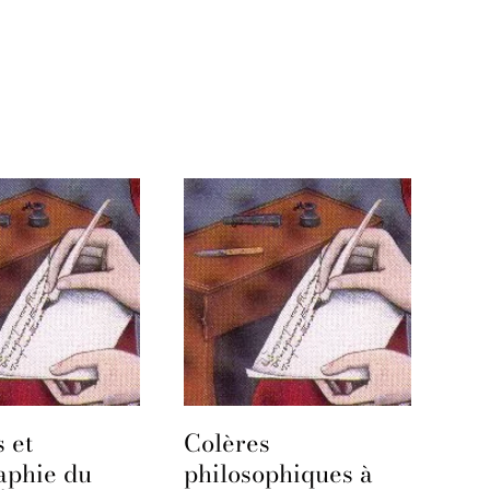
 et
Colères
aphie du
philosophiques à