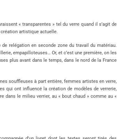
aissent « transparentes » tel du verre quand il s’agit de
création artistique actuelle.
 de relégation en seconde zone du travail du matériau.
llerie, empapilloteuses… Or, et c’est une première, on les
ses plus avant dans le temps, dans le nord de la France
es souffleuses à part entière, femmes artistes en verre,
 qui ont influencé la création de modèles de verrerie,
re dans le milieu verrier, au « bout chaud » comme au «
ompagnée d’un livret dont les textes seront tirés des