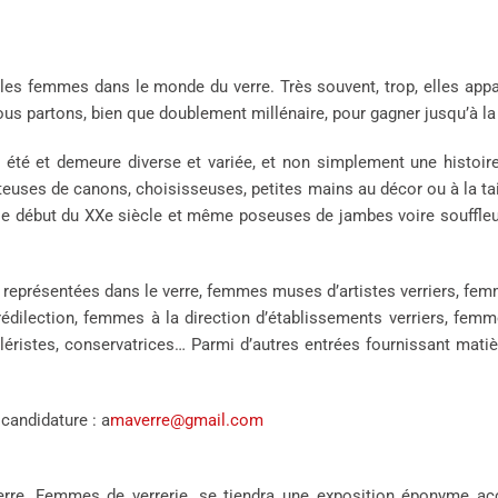
 les femmes dans le monde du verre. Très souvent, trop, elles appar
 nous partons, bien que doublement millénaire, pour gagner jusqu’à la 
 été et demeure diverse et variée, et non simplement une histoire
porteuses de canons, choisisseuses, petites mains au décor ou à la tai
 le début du XXe siècle et même poseuses de jambes voire souffleu
représentées dans le verre, femmes muses d’artistes verriers, femm
ilection, femmes à la direction d’établissements verriers, femmes
éristes, conservatrices… Parmi d’autres entrées fournissant matiè
candidature : a
maverre@gmail.com
rre, Femmes de verrerie, se tiendra une exposition éponyme acc