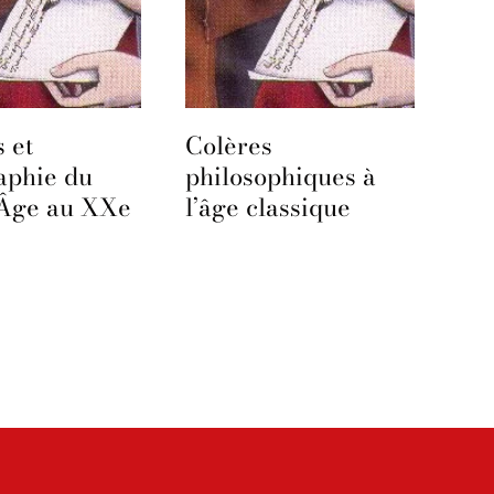
 et
Colères
aphie du
philosophiques à
Âge au XXe
l’âge classique