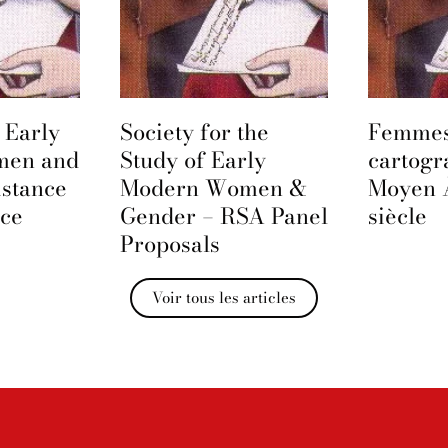
 Early
Society for the
Femmes
men and
Study of Early
cartogr
istance
Modern Women &
Moyen 
nce
Gender – RSA Panel
siècle
Proposals
Voir tous les articles