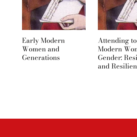
Early Modern
Attending to
e
Women and
Modern Wo
Generations
Gender: Res
and Resilie