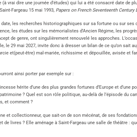
 (à vrai dire une journée d’études) qui lui a été consacré date de pl
 Saint-Fargeau 15 mai 1993,
Papers on French Seventeenth Century L
e date, les recherches historiographiques sur sa fortune ou sur se
uence, les études sur les mémorialistes d’Ancien Régime, les progrès
ncept de genre, ont singulièrement renouvelé les approches. L’occa
, le 29 mai 2027, invite donc à dresser un bilan de ce qu’on sait au
urcie et(peut-être) mal-mariée, richissime et dépouillée, avisée et 
rront ainsi porter par exemple sur :
princesse hérite d’une des plus grandes fortunes d’Europe et d’une p
trimoine ? Quel est son rôle politique, au-delà de l’épisode du cano
es, et comment ?
e et collectionneur, que sait-on de son mécénat, de ses fondations, 
t et de livres ? Elle aménage à Saint-Fargeau une salle de théâtre : q