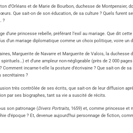
ston d’Orléans et de Marie de Bourbon, duchesse de Montpensier, dont
œurs. Que sait-on de son éducation, de sa culture ? Quels furent s
… ?
d’une princesse rebelle, préférant l’exil au mariage. Que dit cett
fus d’un mariage diplomatique comme un choix politique, voire un d
vaines, Marguerite de Navarre et Marguerite de Valois, la duchesse 
ts spirituels…) et d’une ampleur non-négligeable (près de 2 000 page
 Comment incarne-t-elle la posture d’écrivaine ? Que sait-on de sa 
s secrétaires ?
usion très contrôlée de ses écrits, que sait-on de leur diffusion apr
n par ses biographes, tant sa vie a suscité de récits.
sous son patronage (
Divers Portraits
, 1659) et, comme princesse et 
ie d’époque ? Et, devenue aujourd’hui personnage de fiction, comme