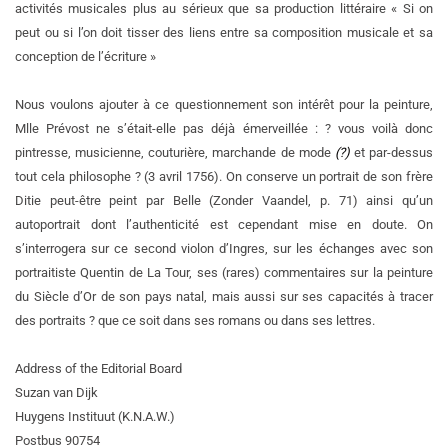
activités musicales plus au sérieux que sa production littéraire « Si on
peut ou si l’on doit tisser des liens entre sa composition musicale et sa
conception de l’écriture »
Nous voulons ajouter à ce questionnement son intérêt pour la peinture,
Mlle Prévost ne s’était-elle pas déjà émerveillée : ? vous voilà donc
pintresse, musicienne, couturière, marchande de mode
(?)
et par-dessus
tout cela philosophe ? (3 avril 1756). On conserve un portrait de son frère
Ditie peut-être peint par Belle (Zonder Vaandel, p. 71) ainsi qu’un
autoportrait dont l’authenticité est cependant mise en doute. On
s’interrogera sur ce second violon d’Ingres, sur les échanges avec son
portraitiste Quentin de La Tour, ses (rares) commentaires sur la peinture
du Siècle d’Or de son pays natal, mais aussi sur ses capacités à tracer
des portraits ? que ce soit dans ses romans ou dans ses lettres.
Address of the Editorial Board
Suzan van Dijk
Huygens Instituut (K.N.A.W.)
Postbus 90754