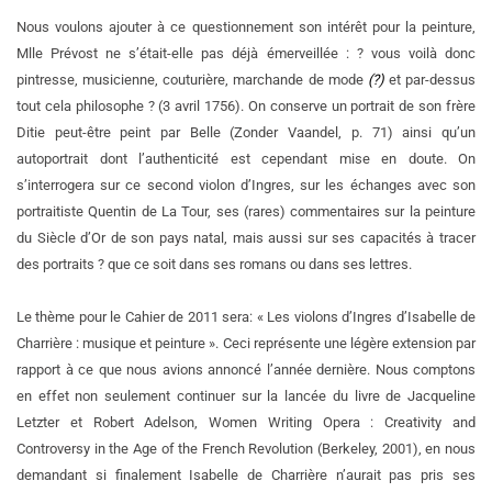
Nous voulons ajouter à ce questionnement son intérêt pour la peinture,
Mlle Prévost ne s’était-elle pas déjà émerveillée : ? vous voilà donc
pintresse, musicienne, couturière, marchande de mode
(?)
et par-dessus
tout cela philosophe ? (3 avril 1756). On conserve un portrait de son frère
Ditie peut-être peint par Belle (Zonder Vaandel, p. 71) ainsi qu’un
autoportrait dont l’authenticité est cependant mise en doute. On
s’interrogera sur ce second violon d’Ingres, sur les échanges avec son
portraitiste Quentin de La Tour, ses (rares) commentaires sur la peinture
du Siècle d’Or de son pays natal, mais aussi sur ses capacités à tracer
des portraits ? que ce soit dans ses romans ou dans ses lettres.
Le thème pour le Cahier de 2011 sera: « Les violons d’Ingres d’Isabelle de
Charrière : musique et peinture ». Ceci représente une légère extension par
rapport à ce que nous avions annoncé l’année dernière. Nous comptons
en effet non seulement continuer sur la lancée du livre de Jacqueline
Letzter et Robert Adelson, Women Writing Opera : Creativity and
Controversy in the Age of the French Revolution (Berkeley, 2001), en nous
demandant si finalement Isabelle de Charrière n’aurait pas pris ses