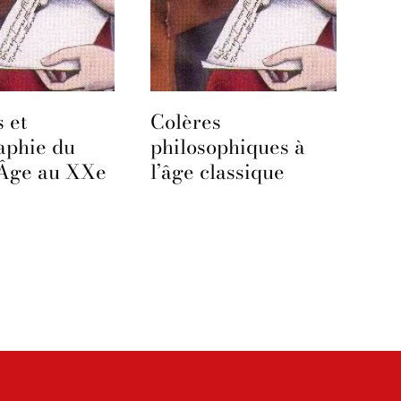
 et
Colères
aphie du
philosophiques à
Âge au XXe
l’âge classique