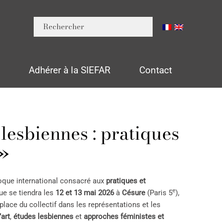
n
Adhérer à la SIEFAR
Contact
lesbiennes : pratiques
 »
oque international consacré aux
pratiques et
e
ue se tiendra les
12 et 13 mai 2026
à
Césure
(Paris 5
),
place du collectif dans les représentations et les
’art
,
études lesbiennes
et
approches féministes et