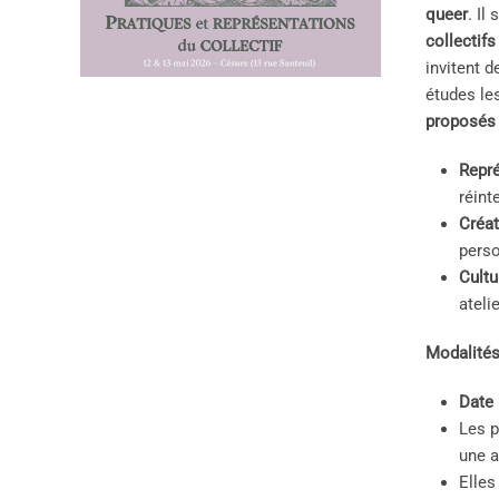
queer
. Il
collectif
invitent d
études les
proposés 
Repré
réint
Créat
perso
Cultu
ateli
Modalités
Date 
Les p
une a
Elles