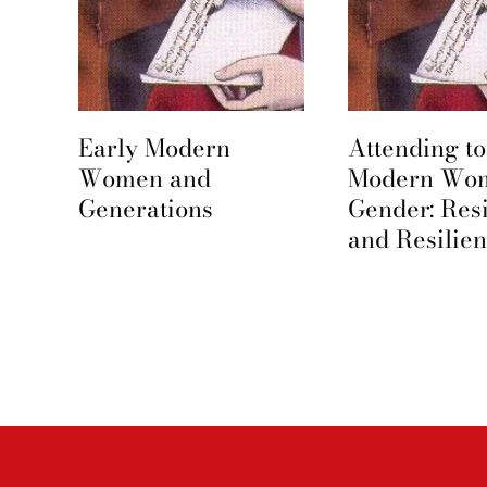
Early Modern
Attending to
e
Women and
Modern Wo
Generations
Gender: Res
and Resilie