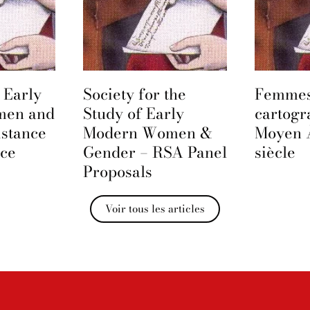
 Early
Society for the
Femmes
men and
Study of Early
cartogr
istance
Modern Women &
Moyen 
nce
Gender – RSA Panel
siècle
Proposals
Voir tous les articles