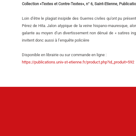
Collection «Textes et Contre-Textes», n° 6, Saint-Etienne, Publicati
Loin d’être le plagiat insipide des Guerres civiles qu’ont pu prés
Pérez de Hita. Jalon atypique de la veine hispano-mauresque, alo
galante au moyen d’un divertissement non dénué de « satires ingé
invitent donc aussi à l’enquête policière
Disponible en librairie ou sur commande en ligne :
https://publications.univ-st-etienne.fr/product.php?id_produit=592