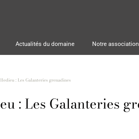
Actualités du domaine
Notre associatio
ledieu : Les Galanteries grenadines
u : Les Galanteries g