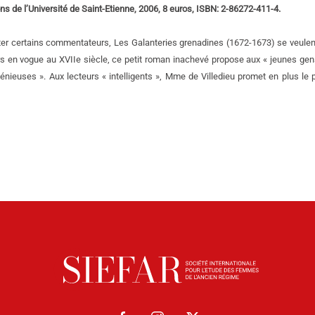
ons de l’Université de Saint-Etienne, 2006, 8 euros, ISBN: 2-86272-411-4.
enter certains commentateurs, Les Galanteries grenadines (1672-1673) se veulent
rs en vogue au XVIIe siècle, ce petit roman inachevé propose aux « jeunes gens
nieuses ». Aux lecteurs « intelligents », Mme de Villedieu promet en plus le p