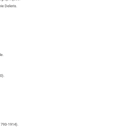
ie Deleris.
le.
0).
(1793-1914).