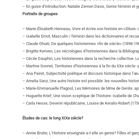
– En guise d’introduction: Natalie Zemon Davis, Genre féminin et gen
Portraits de groupes
– Marie-Élisabeth Henneau, Vivre et écrire son histoire en clôture: d
– Isabelle Ernot, Masculin / féminin dans les dictionnaires et rec
– Claude Ghiati, De quelques historiennes «fin de siècle» (1898-190
– Brigitte Keriven, Les nécrologies d’historiennes dans la Bibliogr
– Cécile Dauphin, Les historiennes dans la recherche collective. 
– Martine Sonnet, Territoires d’historiennes à la fin du XXe siècl
– Ana Pairet, Subjectivité poétique et discours historique dans l’œu
– Amelia Sanz, Une autre histoire est possible: les nouvelles his
– Marie-Emmanuelle Plagnol, Les Mémoires de Mme de Genlis: appre
– Huguette Krief, Une vision sceptique de l’histoire: Isabelle de 
– Carla Hesse, Devenir républicaine, Louise de Keralio-Robert (175
Études de cas: le long XIXe siècle?
– Annie Bruter, L’Histoire enseignée a-t-elle un genre? Filles et ga