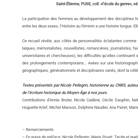
Saint-Étienne, PUSE, coll. «l’école du genre», 
La participation des femmes au développement des disciplines histo
entre les deux sexes, l’Histoire au féminin a une histoire longue. El
Ce recueil révèle, aux côtés de personnalités éclatantes comme
laïques, mémorialistes, nouvellistes, romancières, journalistes, f
universitaires et chercheuses), les difficultés qu’elles continuent
des prolongements contemporains… Axées sur une historiographie 
géographiques, générationnels et disciplinaires variés, dont la célè
Textes présentés par Nicole Pellegrin, historienne au CNRS, auteu
de l’écriture historique du Moyen-Âge à nos jours.
Contributions d’Annie Bruter, Nicole Cadène, Cécile Dauphin, Na
Huguette Krief, Michel Manson, Delphine Naudier, Ana Pairet, Mari
– Remerciements
– En guise de préface: Nicole Pellegrin, Marie Stuart, Tacite et que