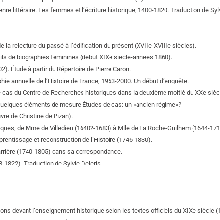
re littéraire. Les femmes et l’écriture historique, 1400-1820. Traduction de Sylv
e la relecture du passé à l’édification du présent (XVIIe-XVIIIe siècles).
ueils de biographies féminines (début XIXe siècle-années 1860).
2). Étude à partir du Répertoire de Pierre Caron.
aphie annuelle de l’Histoire de France, 1953-2000. Un début d’enquête.
Le cas du Centre de Recherches historiques dans la deuxième moitié du XXe sièc
e: quelques éléments de mesure.Études de cas: un «ancien régime»?
vre de Christine de Pizan).
toriques, de Mme de Villedieu (1640?-1683) à Mlle de La Roche-Guilhem (1644-171
ntissage et reconstruction de l’Histoire (1746-1830).
Charrière (1740-1805) dans sa correspondance.
8-1822). Traduction de Sylvie Deleris.
rçons devant l’enseignement historique selon les textes officiels du XIXe siècle 