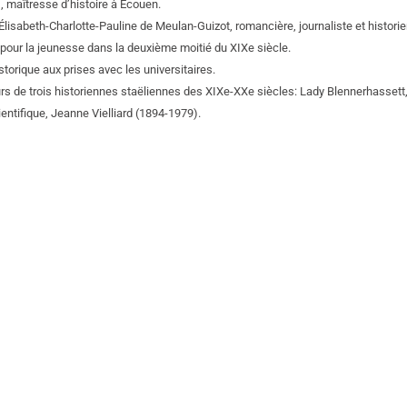
, maîtresse d’histoire à Écouen.
 Élisabeth-Charlotte-Pauline de Meulan-Guizot, romancière, journaliste et histor
e pour la jeunesse dans la deuxième moitié du XIXe siècle.
torique aux prises avec les universitaires.
cours de trois historiennes staëliennes des XIXe-XXe siècles: Lady Blennerhasse
ntifique, Jeanne Vielliard (1894-1979).