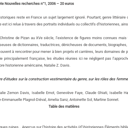
série Nouvelles recherches n°1, 2006 – 20 euros
riques reste en France un sujet largement ignoré. Pourtant, genre littéraire c
le est ici relue à travers des portraits individuels ou collectifs d’historiennes, a
 Christine de Pizan au XVe siècle, l’existence de figures moins connues mai
aiseuses de dictionnaires, traductrices, dénicheuses de documents, biographes, 
 souvent à rencontrer pour mener à bien projets et carrières, leurs domaines de pr
principalement française, les études réunies ici ne négligent pas l’approche 
bre historienne américaine, Natalie Z. Davis.
re d’études sur la construction vestimentaire du genre, sur les rôles des femme
talie Zemon Davis, Isabelle Ernot, Geneviève Faye, Claude Ghiati, Isabelle Ha
e-Emmanuelle Plagnol-Diéval, Amelia Sanz, Antoinette Sol, Martine Sonnet.
Table des matières
lques ruines… Aperçus sur l’histoire des activités (d’)historiennes.Éléments bibl