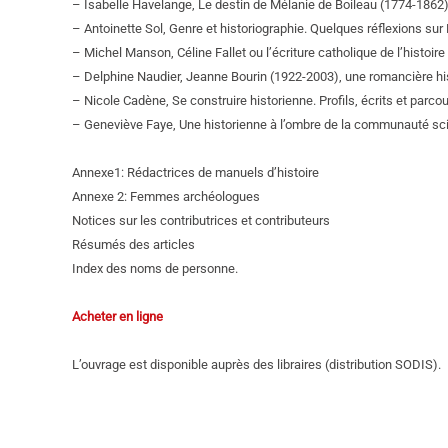
– Isabelle Havelange, Le destin de Mélanie de Boileau (1774-1862)
– Antoinette Sol, Genre et historiographie. Quelques réflexions sur
– Michel Manson, Céline Fallet ou l’écriture catholique de l’histoir
– D
elphine Naudier, Jeanne Bourin (1922-2003), une romancière his
– Nicole Cadène, Se construire historienne. Profils, écrits et par
– Geneviève Faye, Une historienne à l’ombre de la communauté scie
Annexe1: Rédactrices de manuels d’histoire
Annexe 2: Femmes archéologues
Notices sur les contributrices et contributeurs
Résumés des articles
Index des noms de personne.
Acheter en ligne
L’ouvrage est disponible auprès des libraires (distribution SODIS).